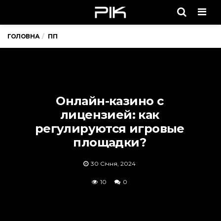
Men
ГОЛОВНА
ПП
Онлайн-казино с
лицензией: как
регулируются игровые
площадки?
30 Січня, 2024
10
0