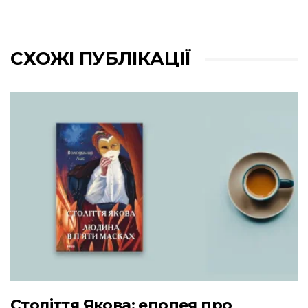
СХОЖІ ПУБЛІКАЦІЇ
Століття Якова: епопея про