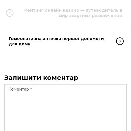
Рейтинг онлайн казино — путеводитель в
мир азартных развлечений
Гомеопатична аптечка першої допомоги
для дому
Залишити коментар