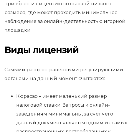
приобрести лицензию со ставкой низкого
размера, где может проходить минимальное
наблюдение за онлайн-деятельностью игорной
площадки.
Виды лицензий
Самыми распространенными регулирующими
органами на данный момент считаются:
Кюрасао – имеет маленький размер
налоговой ставки. Запросы к онлайн-
заведениям минимальны, за счет чего
данный документ является одним из самых
распространенных, востребованных у