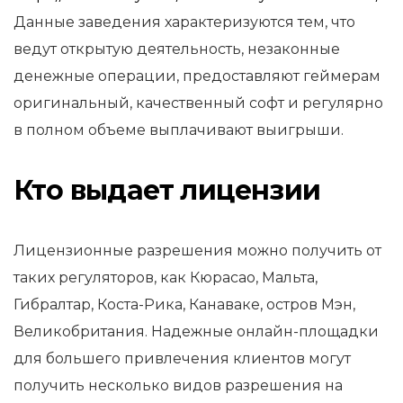
Данные заведения характеризуются тем, что
ведут открытую деятельность, незаконные
денежные операции, предоставляют геймерам
оригинальный, качественный софт и регулярно
в полном объеме выплачивают выигрыши.
Кто выдает лицензии
Лицензионные разрешения можно получить от
таких регуляторов, как Кюрасао, Мальта,
Гибралтар, Коста-Рика, Канаваке, остров Мэн,
Великобритания. Надежные онлайн-площадки
для большего привлечения клиентов могут
получить несколько видов разрешения на