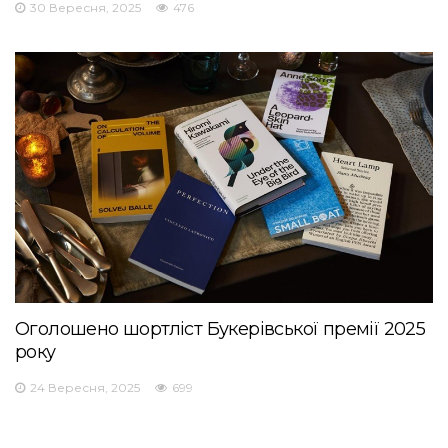
30 Вересня, 2025
476
Оголошено шортліст Букерівської премії 2025
року
24 Вересня, 2025
699