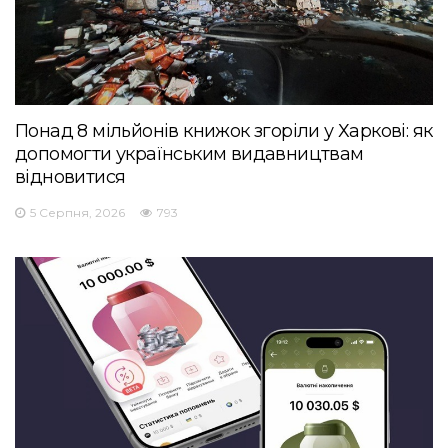
Понад 8 мільйонів книжок згоріли у Харкові: як
допомогти українським видавництвам
відновитися
5 Серпня, 2026
793