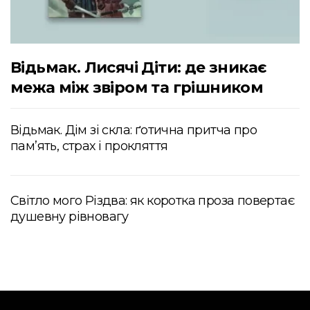
Відьмак. Лисячі Діти: де зникає
межа між звіром та грішником
Відьмак. Дім зі скла: ґотична притча про
пам’ять, страх і прокляття
Світло мого Різдва: як коротка проза повертає
душевну рівновагу