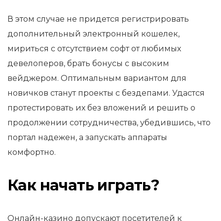
В этом случае не придется регистрировать
дополнительный электронный кошелек,
мириться с отсутствием софт от любимых
девелоперов, брать бонусы с высоким
вейджером. Оптимальным вариантом для
новичков станут проекты с бездепами. Удастся
протестировать их без вложений и решить о
продолжении сотрудничества, убедившись, что
портал надежен, а запускать аппараты
комфортно.
Как начать играть?
Онлайн-казино допускают посетителей к