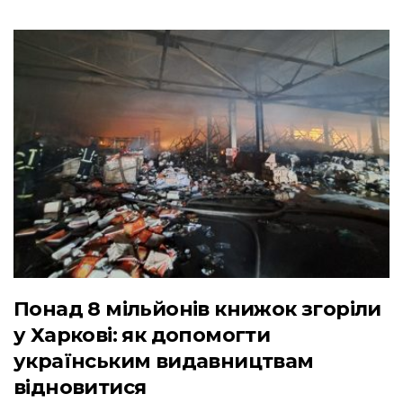
Понад 8 мільйонів книжок згоріли
у Харкові: як допомогти
українським видавництвам
відновитися