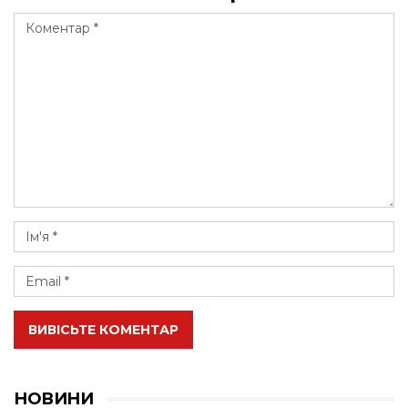
ВИВІСЬТЕ КОМЕНТАР
НОВИНИ