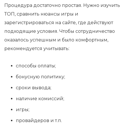
Процедура достаточно простая. Нужно изучить
ТОП, сравнить нюансы игры и
зарегистрироваться на сайте, где действуют
подходящие условия. Чтобы сотрудничество
оказалось успешным и было комфортным,
рекомендуется учитывать:
способы оплаты;
бонусную политику;
сроки вывода;
наличие комиссий;
игры;
провайдеров и т.п.