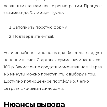
реальным ставкам после регистрации. Процесс
занимает до 3-х минут. Нужно:
Заполнить простую форму.
Подтвердить e-mail.
Если онлайн-казино не выдает бездепа, следует
пополнить счет. Стартовая сумма начинается со
100 р. Зачисление средств моментальное. Через
1-3 минуты можно приступить к выбору игры.
Доступно полноценное портфолио. Легко
сыграть с живыми дилерами.
Нюансы вывода