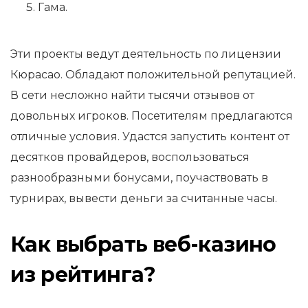
Гама.
Эти проекты ведут деятельность по лицензии
Кюрасао. Обладают положительной репутацией.
В сети несложно найти тысячи отзывов от
довольных игроков. Посетителям предлагаются
отличные условия. Удастся запустить контент от
десятков провайдеров, воспользоваться
разнообразными бонусами, поучаствовать в
турнирах, вывести деньги за считанные часы.
Как выбрать веб-казино
из рейтинга?