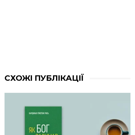
СХОЖІ ПУБЛІКАЦІЇ