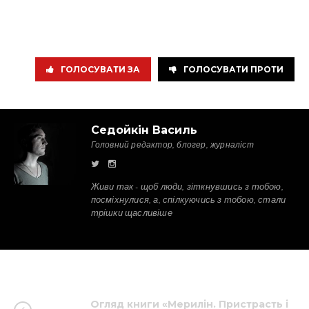
ГОЛОСУВАТИ ЗА
ГОЛОСУВАТИ ПРОТИ
Седойкін Василь
Головний редактор, блогер, журналіст
Живи так - щоб люди, зіткнувшись з тобою,
посміхнулися, а, спілкуючись з тобою, стали
трішки щасливіше
Огляд книги «Мерилін. Пристрасть і