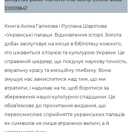
10009847
Книга Акіма Галімова і Руслана Шаріпова
«Українські палаци. Відновлення історії. Золота
доба» заслуговує на місце в бібліотеці кожного,
хто цікавиться історією та культурою України. Це
справжній шедевр, що поєднує наукову точність,
візуальну красу та емоційну глибину. Вона
змушує нас замислитися над тим, що ми
втратили, і надихає на те, щоб боротися за
збереження нашої культурної спадщини. Це
обов’язкове до прочитання видання, що
переосмислює сприйняття українських палаців
як символів не лише втраченої величі, а й