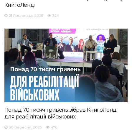
КнигоЛенді
21 Листопада, 2025
324
Понад 70 тисяч гривень зібрав КнигоЛенд
для реабілітації військових
30 Вересня, 2025
476