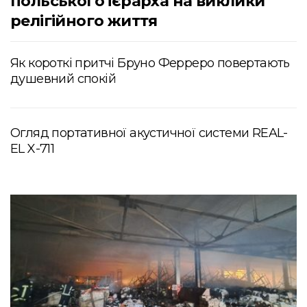
польського ієрарха на виклики
релігійного життя
Як короткі притчі Бруно Ферреро повертають
душевний спокій
Огляд портативної акустичної системи REAL-
EL X-711