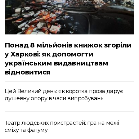
Понад 8 мільйонів книжок згоріли
у Харкові: як допомогти
українським видавництвам
відновитися
Цей Великий день: як коротка проза дарує
душевну опору в часи випробувань
Театр людських пристрастей: гра на межі
сміху та фатуму