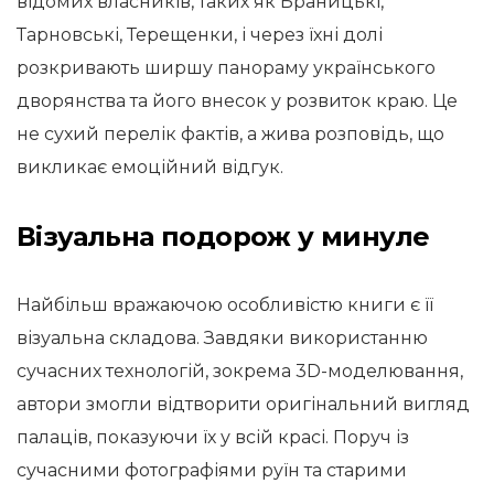
відомих власників, таких як Браницькі,
Тарновські, Терещенки, і через їхні долі
розкривають ширшу панораму українського
дворянства та його внесок у розвиток краю. Це
не сухий перелік фактів, а жива розповідь, що
викликає емоційний відгук.
Візуальна подорож у минуле
Найбільш вражаючою особливістю книги є її
візуальна складова. Завдяки використанню
сучасних технологій, зокрема 3D-моделювання,
автори змогли відтворити оригінальний вигляд
палаців, показуючи їх у всій красі. Поруч із
сучасними фотографіями руїн та старими