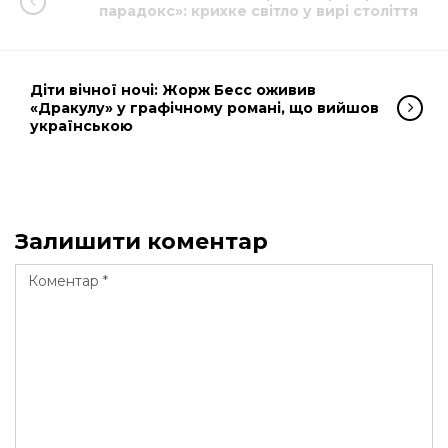
парадокс»: крихке світло у вирі століття
Діти вічної ночі: Жорж Бесс оживив
«Дракулу» у графічному романі, що вийшов
українською
Залишити коментар