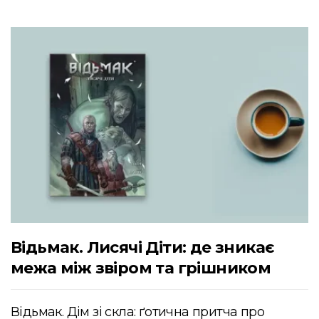
Відьмак. Лисячі Діти: де зникає
межа між звіром та грішником
Відьмак. Дім зі скла: ґотична притча про