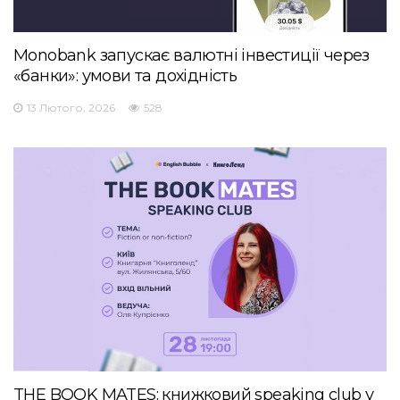
Monobank запускає валютні інвестиції через
«банки»: умови та дохідність
13 Лютого, 2026
528
THE BOOK MATES: книжковий speaking club у