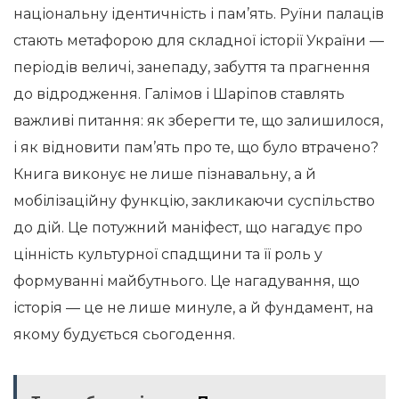
національну ідентичність і пам’ять. Руїни палаців
стають метафорою для складної історії України —
періодів величі, занепаду, забуття та прагнення
до відродження. Галімов і Шаріпов ставлять
важливі питання: як зберегти те, що залишилося,
і як відновити пам’ять про те, що було втрачено?
Книга виконує не лише пізнавальну, а й
мобілізаційну функцію, закликаючи суспільство
до дій. Це потужний маніфест, що нагадує про
цінність культурної спадщини та її роль у
формуванні майбутнього. Це нагадування, що
історія — це не лише минуле, а й фундамент, на
якому будується сьогодення.