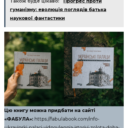
Також буде цікаво:
Прогрес проти
гуманізму: еволюція поглядів батька
наукової фантастики
Цю книгу можна придбати на сайті
«ФАБУЛА»:
https://fabulabook.com/info-
ukrayinski-palaci-vidnovlennia-istoriyi-zolota-doba-