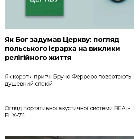
Як Бог задумав Церкву: погляд
польського ієрарха на виклики
релігійного життя
Як короткі притчі Бруно Ферреро повертають
душевний спокій
Огляд портативної акустичної системи REAL-
EL X-711