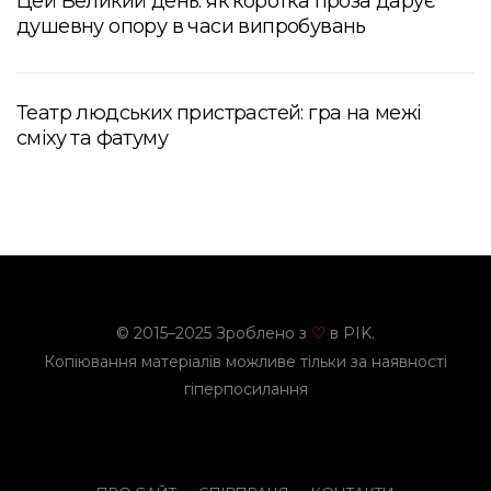
Цей Великий день: як коротка проза дарує
душевну опору в часи випробувань
Театр людських пристрастей: гра на межі
сміху та фатуму
© 2015–2025 Зроблено з
в PIK.
♡
Копіювання матеріалів можливе тільки за наявності
гіперпосилання