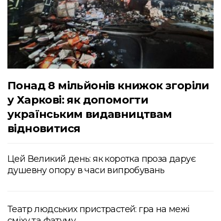
Понад 8 мільйонів книжок згоріли
у Харкові: як допомогти
українським видавництвам
відновитися
Цей Великий день: як коротка проза дарує
душевну опору в часи випробувань
Театр людських пристрастей: гра на межі
сміху та фатуму