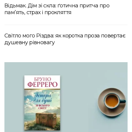
Відьмак. Дім зі скла: ґотична притча про
пам’ять, страх і прокляття
Світло мого Різдва: як коротка проза повертає
душевну рівновагу