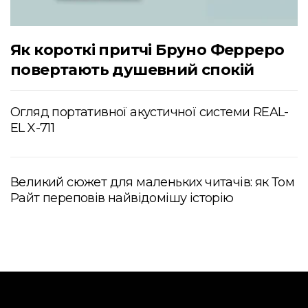
Як короткі притчі Бруно Ферреро
повертають душевний спокій
Огляд портативної акустичної системи REAL-
EL X-711
Великий сюжет для маленьких читачів: як Том
Райт переповів найвідомішу історію