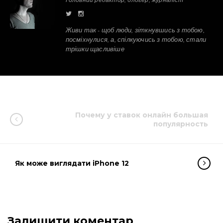
Живи так - щоб люди, зіткнувшись з тобою,
посміхнулися, а, спілкуючись з тобою, стали
трішки щасливіше
Почему у ставок онлайн большая
популярность
Як може виглядати iPhone 12
Залишити коментар