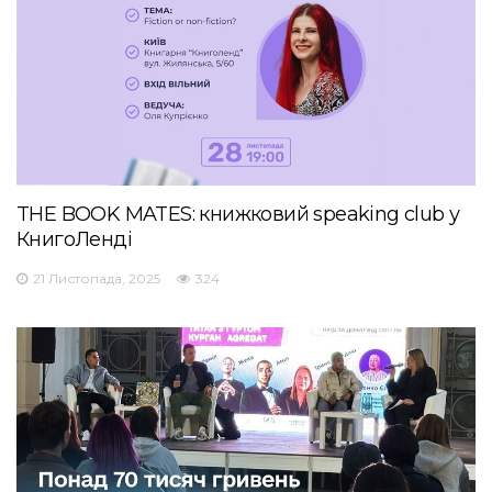
THE BOOK MATES: книжковий speaking club у
КнигоЛенді
21 Листопада, 2025
324