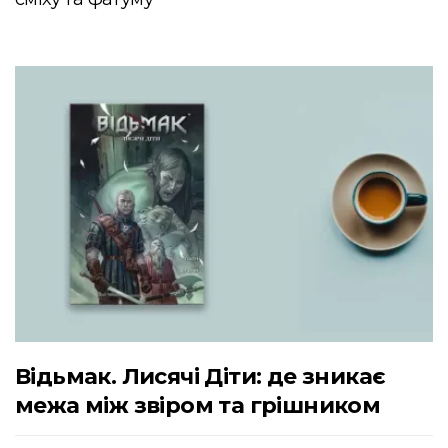
Відьмак. Лисячі Діти: де зникає
межа між звіром та грішником