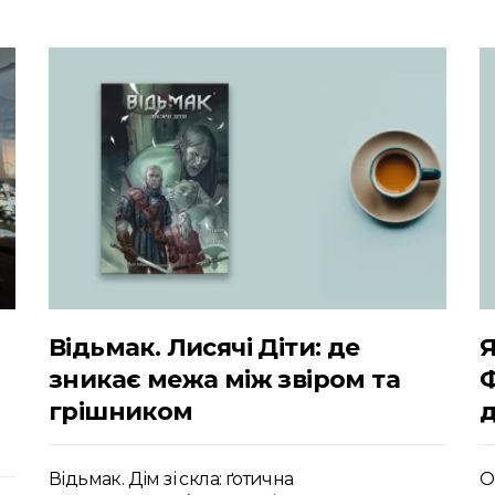
Відьмак. Лисячі Діти: де
Я
зникає межа між звіром та
грішником
д
Відьмак. Дім зі скла: ґотична
О