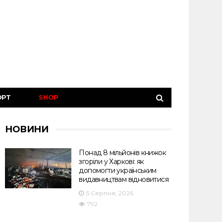
ОРТ
SHOP
НОВИНИ
Понад 8 мільйонів книжок
згоріли у Харкові: як
допомогти українським
видавництвам відновитися
5 Серпня, 2026
792