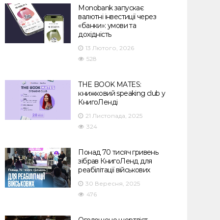
Monobank запускає
валютні інвестиції через
«банки»: умови та
дохідність
13 Лютого, 2026
528
THE BOOK MATES:
книжковий speaking club у
КнигоЛенді
21 Листопада, 2025
324
Понад 70 тисяч гривень
зібрав КнигоЛенд для
реабілітації військових
30 Вересня, 2025
476