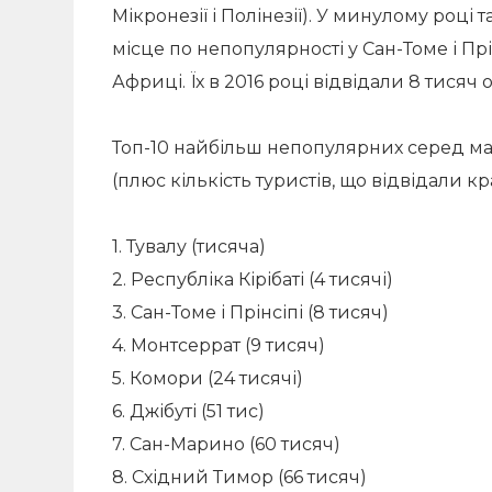
Мікронезії і Полінезії). У минулому році 
місце по непопулярності у Сан-Томе і Прі
Африці. Їх в 2016 році відвідали 8 тисяч о
Топ-10 найбільш непопулярних серед ман
(плюс кількість туристів, що відвідали кра
1. Тувалу (тисяча)
2. Республіка Кірібаті (4 тисячі)
3. Сан-Томе і Прінсіпі (8 тисяч)
4. Монтсеррат (9 тисяч)
5. Комори (24 тисячі)
6. Джібуті (51 тис)
7. Сан-Марино (60 тисяч)
8. Східний Тимор (66 тисяч)