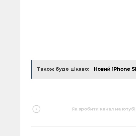
Також буде цікаво:
Новий iPhone S
Як зробити канал на ютубі