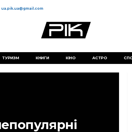
ua.pik.ua@gmail.com
ТУРИЗМ
КНИГИ
КІНО
АСТРО
СП
непопулярні