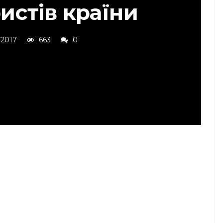
истів країни
 2017
663
0