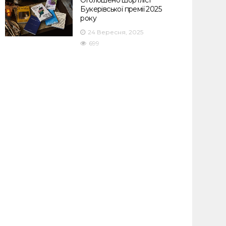
Оголошено шортліст
Букерівської премії 2025
року
24 Вересня, 2025
699