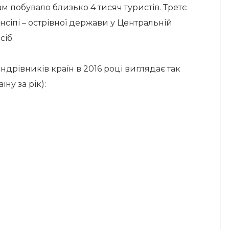
там побувало близько 4 тисяч туристів. Третє
нсіпі – острівної держави у Центральній
сіб.
дрівників країн в 2016 році виглядає так
їну за рік):