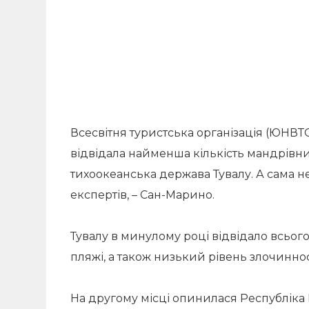
Всесвітня туристська організація (ЮНВТО)
відвідала найменша кількість мандрівн
тихоокеанська держава Тувалу. А сама н
експертів, – Сан-Марино.
Тувалу в минулому році відвідало всього т
пляжі, а також низький рівень злочиннос
На другому місці опинилася Республіка Кі