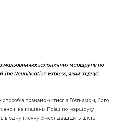
ьш мальовничих залізничних маршрутів по
 The Reunification Express, який з’єднує
их способів познайомитися з В’єтнамом, його
півночі на південь. Поїзд по маршруту
ь в одну тисячу сімсот двадцять шість