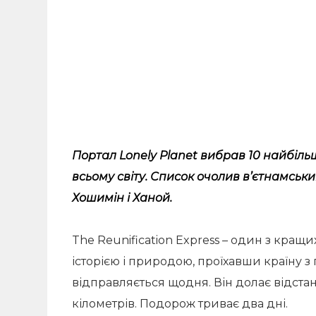
Портал Lonely Planet вибрав 10 найбіл
всьому світу. Список очолив в’єтнамський
Хошимін і Ханой.
The Reunification Express – один з кращ
історією і природою, проїхавши країну з 
відправляється щодня. Він долає відстан
кілометрів. Подорож триває два дні.