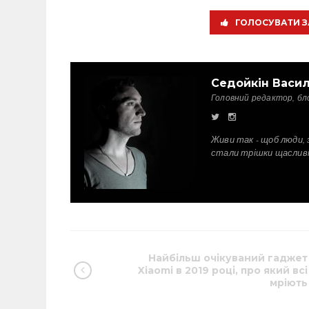
ГОЛОСУВАТИ З
Седойкін Васи
Головний редактор, бл
Живи так - щоб люди, 
стали трішки щаслив
Найбільш очікуваний гаджет
Xiaomi в 2019 році, про який всі
мріють