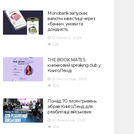
Monobank запускає
валютні інвестиції через
«банки»: умови та
дохідність
13 Лютого, 2026
528
THE BOOK MATES:
книжковий speaking club у
КнигоЛенді
21 Листопада, 2025
324
Понад 70 тисяч гривень
зібрав КнигоЛенд для
реабілітації військових
30 Вересня, 2025
476