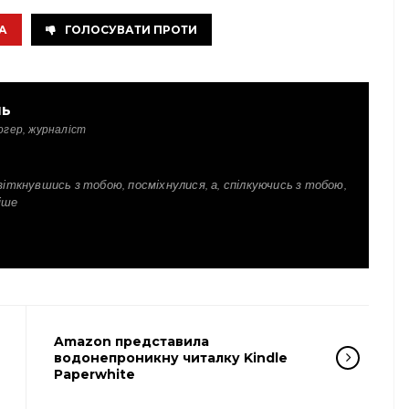
А
ГОЛОСУВАТИ ПРОТИ
ль
огер, журналіст
зіткнувшись з тобою, посміхнулися, а, спілкуючись з тобою,
іше
Amazon представила
водонепроникну читалку Kindle
Paperwhite