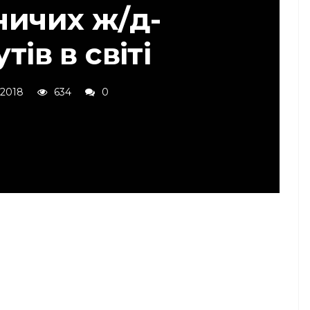
ничих ж/д-
ів в світі
 2018
634
0