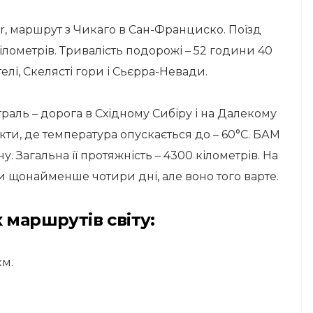
hyr, маршрут з Чикаго в Сан-Франциско. Поїзд
ілометрів. Тривалість подорожі – 52 години 40
елі, Скелясті гори і Сьєрра-Невади.
раль – дорога в Східному Сибіру і на Далекому
нкти, де температура опускається до – 60°C. БАМ
у. Загальна її протяжність – 4300 кілометрів. На
и щонайменше чотири дні, але воно того варте.
 маршрутів світу:
км.