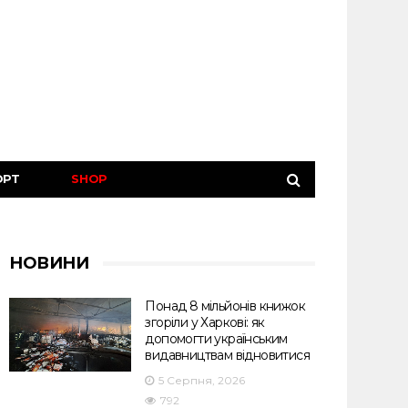
ОРТ
SHOP
НОВИНИ
Понад 8 мільйонів книжок
згоріли у Харкові: як
допомогти українським
видавництвам відновитися
5 Серпня, 2026
792