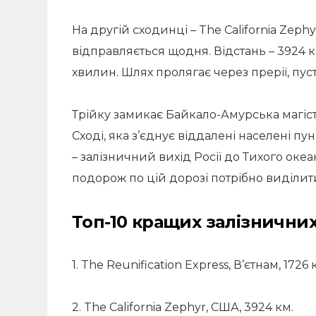
На другій сходинці – The California Zep
відправляється щодня. Відстань – 3924 к
хвилин. Шлях пролягає через прерії, пуст
Трійку замикає Байкало-Амурська магіст
Сході, яка з’єднує віддалені населені пу
– залізничний вихід Росії до Тихого океан
подорож по цій дорозі потрібно виділит
Топ-10 кращих залізничних
1. The Reunification Express, В’єтнам, 1726 
2. The California Zephyr, США, 3924 км.