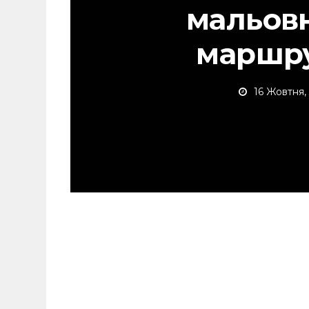
мальов
маршрут
16 Жовтня,