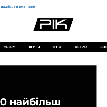
ua.pik.ua@gmail.com
ТУРИЗМ
КНИГИ
КІНО
АСТРО
СП
10 найбільш