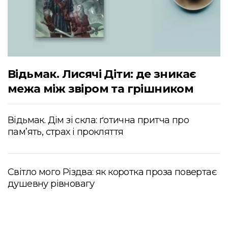
Відьмак. Лисячі Діти: де зникає
межа між звіром та грішником
Відьмак. Дім зі скла: ґотична притча про
пам’ять, страх і прокляття
Світло мого Різдва: як коротка проза повертає
душевну рівновагу