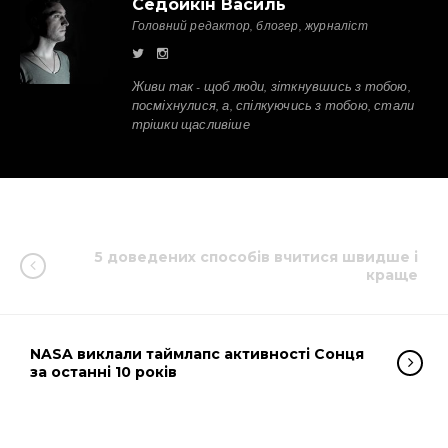
Седойкін Василь
Головний редактор, блогер, журналіст
Живи так - щоб люди, зіткнувшись з тобою,
посміхнулися, а, спілкуючись з тобою, стали
трішки щасливіше
5 доведених способів вчитися швидше і
краще
NASA виклали таймлапс активності Сонця
за останні 10 років