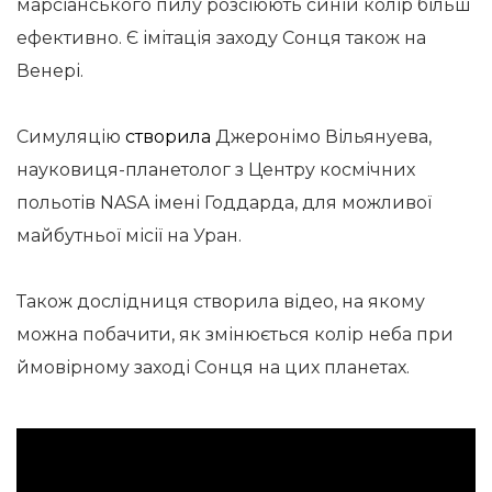
марсіанського пилу розсіюють синій колір більш
ефективно. Є імітація заходу Сонця також на
Венері.
Симуляцію
створила
Джеронімо Вільянуева,
науковиця-планетолог з Центру космічних
польотів NASA імені Годдарда, для можливої ​​
майбутньої місії на Уран.
Також дослідниця створила відео, на якому
можна побачити, як змінюється колір неба при
ймовірному заході Сонця на цих планетах.