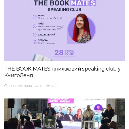
THE BOOK MATES: книжковий speaking club у
КнигоЛенді
21 Листопада, 2025
324