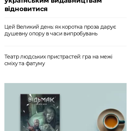
українським видавництвам
відновитися
Цей Великий день: як коротка проза дарує
душевну опору в часи випробувань
Театр людських пристрастей: гра на межі
сміху та фатуму