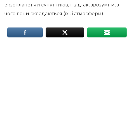
екзопланет чи супутників, і, відтак, зрозуміти, з
чого вони складаються (їхні атмосфери).