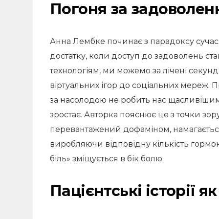
Погоня за задоволен
Анна Лембке починає з парадоксу сучас
достатку, коли доступ до задоволень ст
технологіям, ми можемо за лічені секун
віртуальних ігор до соціальних мереж. П
за насолодою не робить нас щасливішими
зростає. Авторка пояснює це з точки зору
перевантажений дофаміном, намагаєтьс
виробляючи відповідну кількість гормон
біль» зміщується в бік болю.
Пацієнтські історії я