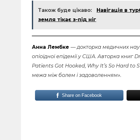
Також буде цікаво:
Навігація в ту
земля тікає з-під ніг
Анна Лембке
— докторка медичних наук
опіоїдної епідемії у США. Авторка книг D
Patients Got Hooked, Why It’s So Hard t
межа між болем і задоволенням».
Share on Facebook