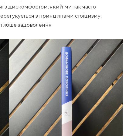
чі з дискомфортом, який ми так часто
перегукується з принципами стоїцизму,
 глибше задоволення.