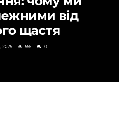
ння: чому ми
лежними від
ого щастя
, 2025
555
0