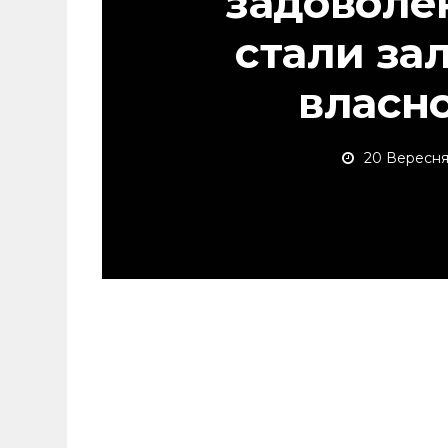
задоволе
стали за
власн
20 Вересня