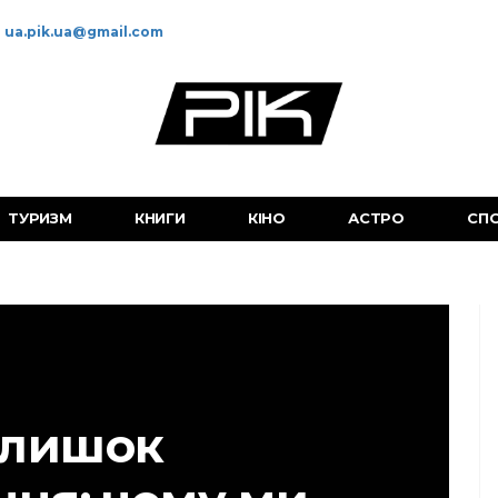
ua.pik.ua@gmail.com
ТУРИЗМ
КНИГИ
КІНО
АСТРО
СП
лишок