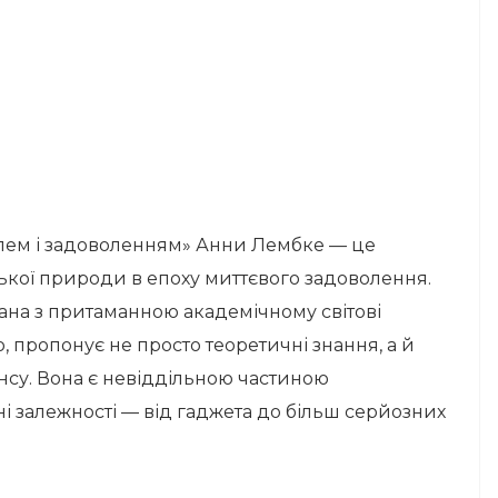
олем і задоволенням» Анни Лембке — це
ької природи в епоху миттєвого задоволення.
ана з притаманною академічному світові
, пропонує не просто теоретичні знання, а й
су. Вона є невіддільною частиною
ні залежності — від гаджета до більш серйозних