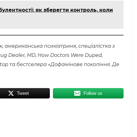
рбулентності: як зберегти контроль, коли
, американська психіатриня, спеціалістка з
rug Dealer, MD, How Doctors Were Duped,
o Stop та бестселера «Дофамінове покоління. Де
Tweet
Follow us