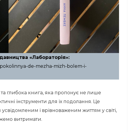
давництва «Лабораторія»:
e-pokolinnya-de-mezha-mizh-bolem-i-
та глибока книга, яка пропонує не лише
актичні інструменти для їх подолання. Це
и усвідомленим і врівноваженим життям у світі,
ожемо витримати.