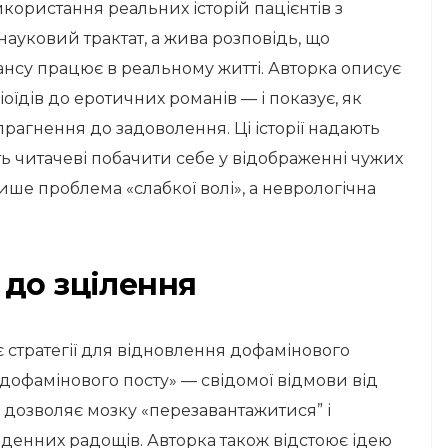
користання реальних історій пацієнтів з
науковий трактат, а жива розповідь, що
ансу працює в реальному житті. Авторка описує
їдів до еротичних романів — і показує, як
прагнення до задоволення. Ці історії надають
ь читачеві побачити себе у відображенні чужих
лише проблема «слабкої волі», а неврологічна
 до зцілення
 стратегії для відновлення дофамінового
«дофамінового посту» — свідомої відмови від
 дозволяє мозку «перезавантажитися” і
кденних радощів. Авторка також відстоює ідею