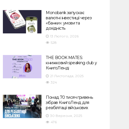
Monobank запускає
валютні інвестиції через
«банки»: умови та
дохідність
13 Лютого, 2026
528
THE BOOK MATES:
книжковий speaking club у
КнигоЛенді
21 Листопада, 2025
324
Понад 70 тисяч гривень
зібрав КнигоЛенд для
реабілітації військових
30 Вересня, 2025
476