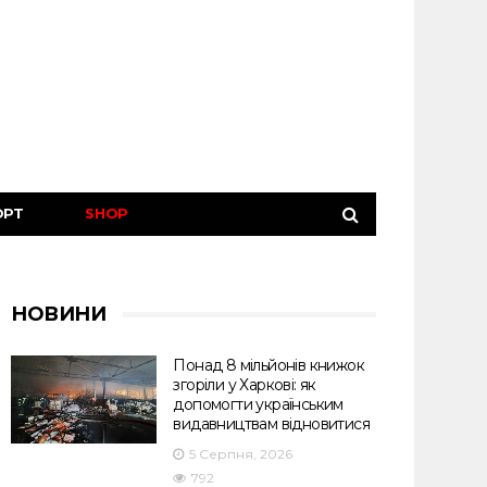
ОРТ
SHOP
НОВИНИ
Понад 8 мільйонів книжок
згоріли у Харкові: як
допомогти українським
видавництвам відновитися
5 Серпня, 2026
792