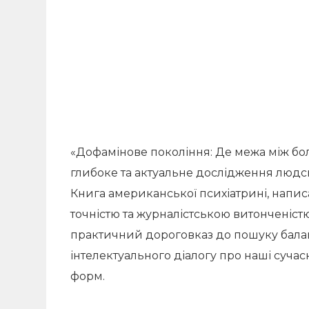
«Дофамінове покоління: Де межа між б
глибоке та актуальне дослідження людс
Книга американської психіатрині, напис
точністю та журналістською витонченістю
практичний дороговказ до пошуку балан
інтелектуального діалогу про наші сучас
форм.