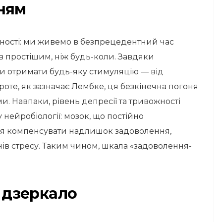
ням
ності: ми живемо в безпрецедентний час
ав простішим, ніж будь-коли. Завдяки
ди отримати будь-яку стимуляцію — від
роте, як зазначає Лембке, ця безкінечна погоня
. Навпаки, рівень депресії та тривожності
 нейробіології: мозок, що постійно
я компенсувати надлишок задоволення,
ів стресу. Таким чином, шкала «задоволення-
к дзеркало