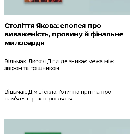
Століття Якова: епопея про
виваженість, провину й фінальне
милосердя
Відьмак. Лисячі Діти: де зникає межа між
звіром та грішником
Відьмак. Дім зі скла: ґотична притча про
пам’ять, страх і прокляття