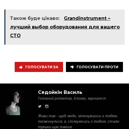
Також буде цікаво:
Grandinstrument –
лучший выбор оборудования для вашего
СТО
ГОЛОСУВАТИ ЗА
ГОЛОСУВАТИ ПРОТИ
Седойкін Василь
Головний редактор, блогер, журналіст
Живи так - щоб люди, зіткнувшись з тобою,
посміхнулися, а, спілкуючись з тобою, стали
трішки щасливіше