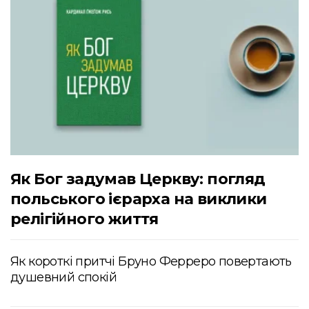
Як Бог задумав Церкву: погляд
польського ієрарха на виклики
релігійного життя
Як короткі притчі Бруно Ферреро повертають
душевний спокій