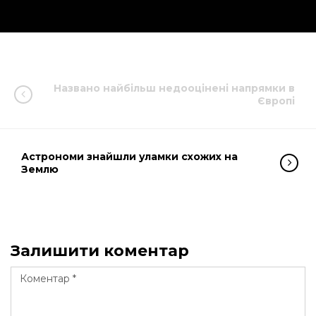
Названо найбільш недооцінені напрямки в
Європі
Астрономи знайшли уламки схожих на
Землю
Залишити коментар