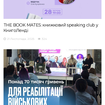
THE BOOK MATES: книжковий speaking club у
КнигоЛенді
21 Листопада, 2025
324