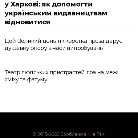
у Харкові: як допомогти
українським видавництвам
відновитися
Цей Великий день: як коротка проза дарує
душевну опору в часи випробувань
Театр людських пристрастей: гра на межі
сміху та фатуму
© 2015–2025 Зроблено з
в PIK.
♡