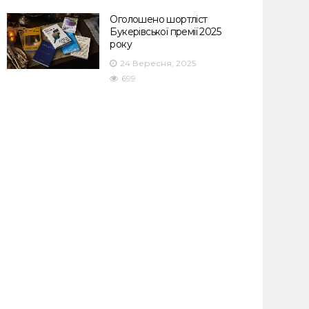
Оголошено шортліст
Букерівської премії 2025
року
24 Вересня, 2025
699