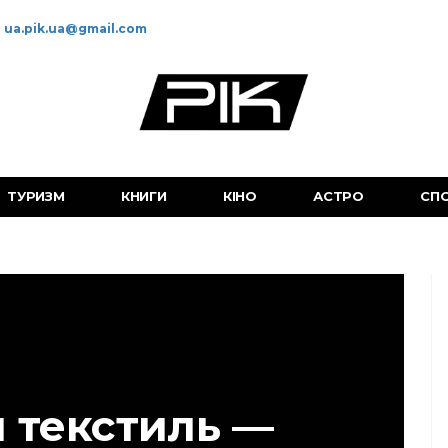
ua.pik.ua@gmail.com
ТУРИЗМ
КНИГИ
КІНО
АСТРО
СП
 текстиль —