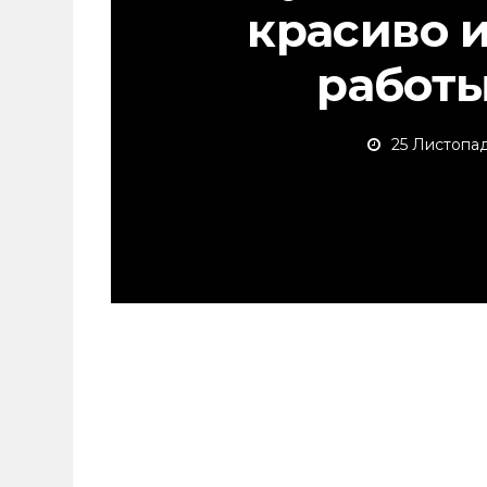
красиво 
работы
25 Листопад