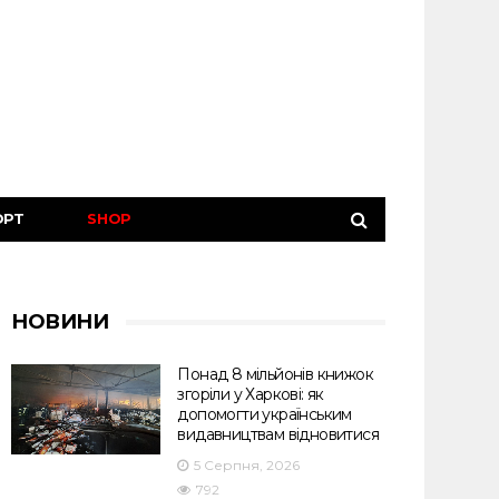
ОРТ
SHOP
НОВИНИ
Понад 8 мільйонів книжок
згоріли у Харкові: як
допомогти українським
видавництвам відновитися
5 Серпня, 2026
792