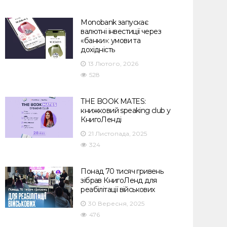
Monobank запускає
валютні інвестиції через
«банки»: умови та
дохідність
13 Лютого, 2026
528
THE BOOK MATES:
книжковий speaking club у
КнигоЛенді
21 Листопада, 2025
324
Понад 70 тисяч гривень
зібрав КнигоЛенд для
реабілітації військових
30 Вересня, 2025
476