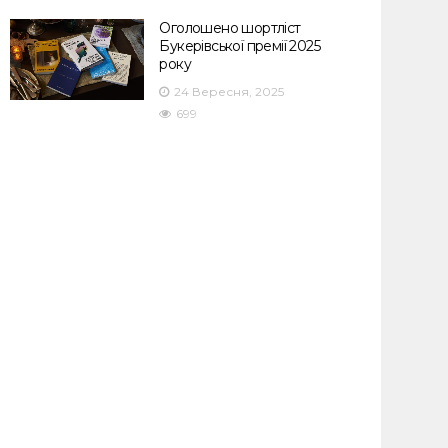
Оголошено шортліст
Букерівської премії 2025
року
24 Вересня, 2025
699