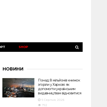
ОРТ
SHOP
НОВИНИ
Понад 8 мільйонів книжок
згоріли у Харкові: як
допомогти українським
видавництвам відновитися
5 Серпня, 2026
792