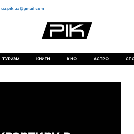
ua.pik.ua@gmail.com
ТУРИЗМ
КНИГИ
КІНО
АСТРО
СП