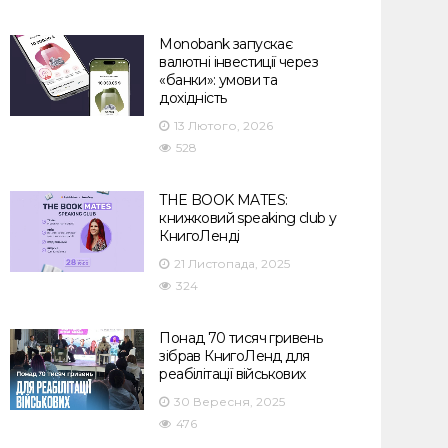
Monobank запускає
валютні інвестиції через
«банки»: умови та
дохідність
13 Лютого, 2026
528
THE BOOK MATES:
книжковий speaking club у
КнигоЛенді
21 Листопада, 2025
324
Понад 70 тисяч гривень
зібрав КнигоЛенд для
реабілітації військових
30 Вересня, 2025
476