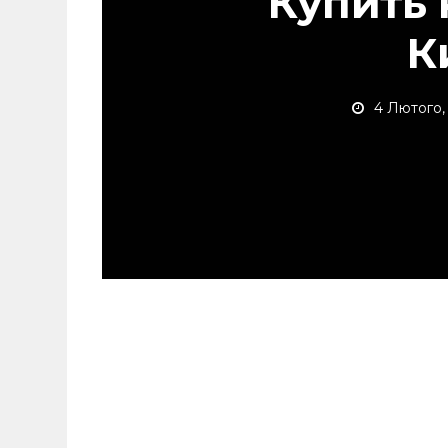
Купить 
К
4 Лютого,