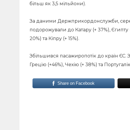
більш як 3,5 мільйони).
За даними Держприкордонслужби, серед
подорожували до Катару (+ 37%), Єгипту (+ 
20%) та Кіпру (+ 15%).
Збільшився пасажиропотік до країн ЄС. Зо
Грецію (+46%), Чехію (+ 38%) та Португалію
Share on Facebook