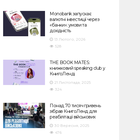
Monobank запускає
валютні інвестиції через
«банки»: умови та
дохідність
13 Лютого, 2026
528
THE BOOK MATES:
книжковий speaking club у
КнигоЛенді
21 Листопада, 2025
324
Понад 70 тисяч гривень
зібрав КнигоЛенд для
реабілітації військових
30 Вересня, 2025
476