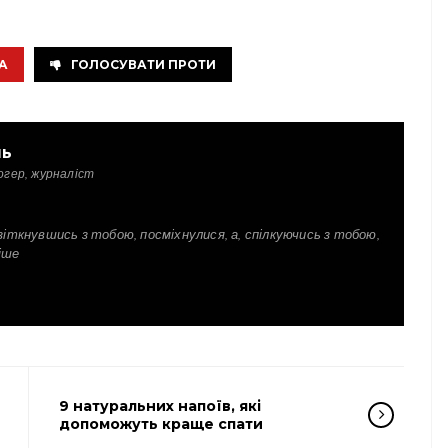
А
ГОЛОСУВАТИ ПРОТИ
ль
огер, журналіст
зіткнувшись з тобою, посміхнулися, а, спілкуючись з тобою,
іше
9 натуральних напоїв, які
допоможуть краще спати