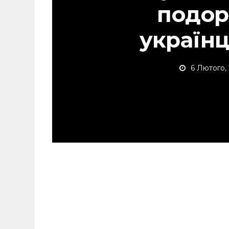
подор
українц
6 Лютого,