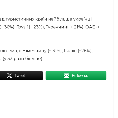
 туристичних країн найбільше українці
36%), Грузії (+ 23%), Туреччині (+ 21%), ОАЕ (+
крема, в Німеччину (+ 31%), Італію (+26%),
 (у 33 рази більше).
Tweet
Follow us