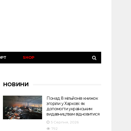
ОРТ
SHOP
НОВИНИ
Понад 8 мільйонів книжок
згоріли у Харкові: як
допомогти українським
видавництвам відновитися
5 Серпня, 2026
792