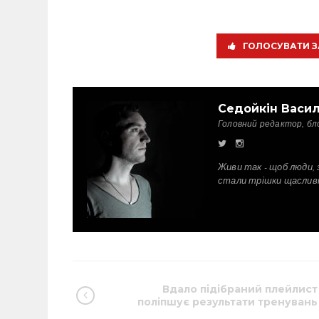
ГОЛОСУВАТИ З
Седойкін Васи
Головний редактор, бл
Живи так - щоб люди, 
стали трішки щаслив
Вдало підібраний плейлист
поліпшує результати тренувань