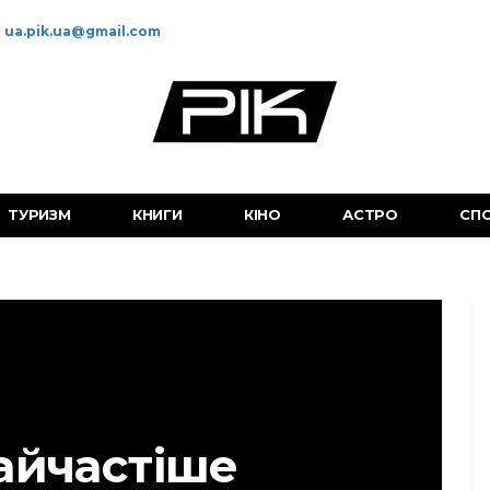
ua.pik.ua@gmail.com
ТУРИЗМ
КНИГИ
КІНО
АСТРО
СП
айчастіше