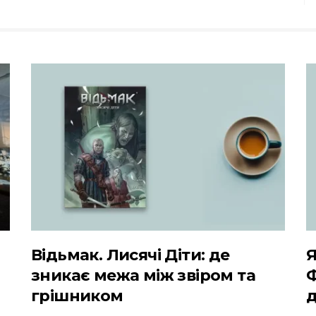
Відьмак. Лисячі Діти: де
Я
зникає межа між звіром та
грішником
д