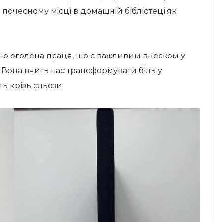
на почесному місці в домашній бібліотеці як
йно оголена праця, що є важливим внеском у
 Вона вчить нас трансформувати біль у
ть крізь сльози.