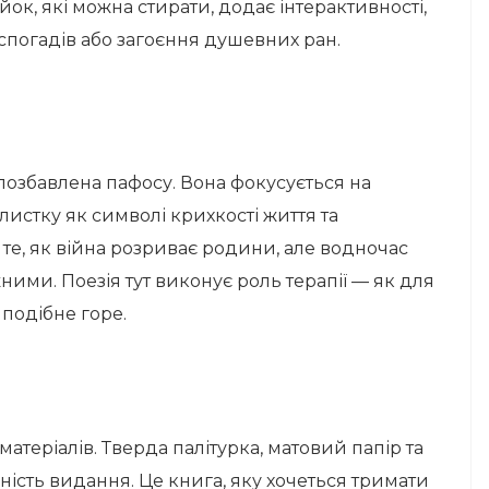
ок, які можна стирати, додає інтерактивності,
спогадів або загоєння душевних ран.
 позбавлена пафосу. Вона фокусується на
листку як символі крихкості життя та
о те, як війна розриває родини, але водночас
ними. Поезія тут виконує роль терапії — як для
 подібне горе.
матеріалів. Тверда палітурка, матовий папір та
ість видання. Це книга, яку хочеться тримати