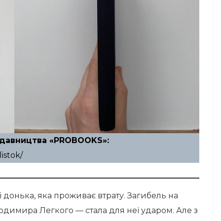
идавництва «
PROBOOKS
»:
istok/
і донька, яка проживає втрату. Загибель на
лодимира Легкого — стала для неї ударом. Але з