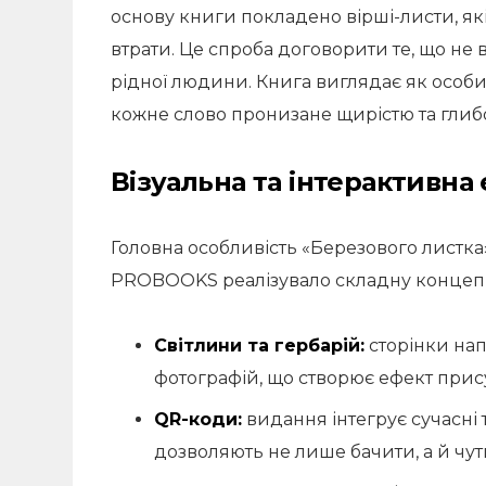
основу книги покладено вірші-листи, як
втрати. Це спроба договорити те, що не в
рідної людини. Книга виглядає як особ
кожне слово пронизане щирістю та глиб
Візуальна та інтерактивна
Головна особливість «Березового листк
PROBOOKS реалізувало складну концепц
Світлини та гербарій:
сторінки нап
фотографій, що створює ефект присут
QR-коди:
видання інтегрує сучасні 
дозволяють не лише бачити, а й чут