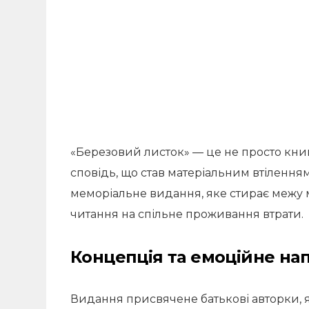
«Березовий листок» — це не просто книг
сповідь, що став матеріальним втіленням
меморіальне видання, яке стирає межу 
читання на спільне проживання втрати.
Концепція та емоційне на
Видання присвячене батькові авторки, я