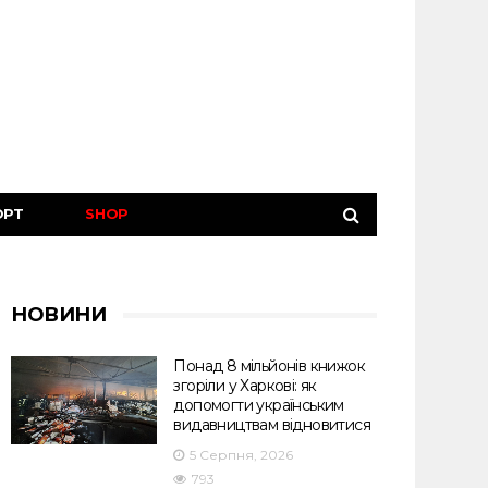
ОРТ
SHOP
НОВИНИ
Понад 8 мільйонів книжок
згоріли у Харкові: як
допомогти українським
видавництвам відновитися
5 Серпня, 2026
793