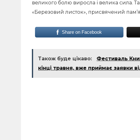
великого болю виросла і велика сила. Т
«Березовий листок», присвячений пам’яті
Share on Facebook
Також буде цікаво:
Фестиваль Кни
кінці травня, вже приймає заявки в