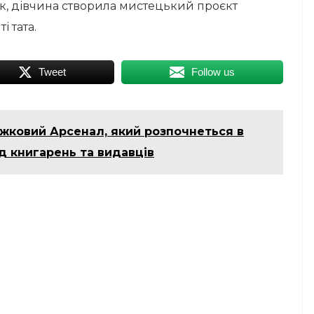
ак, дівчина створила мистецький проєкт
 тата.
Tweet
Follow us
жковий Арсенал, який розпочнеться в
ід книгарень та видавців