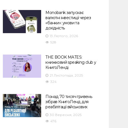
Monobank запускає
валютні інвестиції через
«банки»: умови та
дохідність
13 Лютого, 2026
528
THE BOOK MATES:
книжковий speaking club у
КнигоЛенді
21 Листопада, 2025
324
Понад 70 тисяч гривень
зібрав КнигоЛенд для
реабілітації військових
30 Вересня, 2025
476