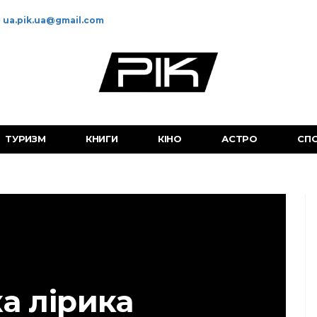
ua.pik.ua@gmail.com
ТУРИЗМ
КНИГИ
КІНО
АСТРО
СП
а лірика