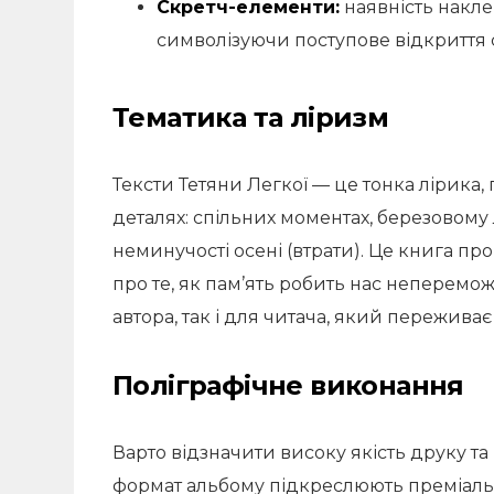
Скретч-елементи:
наявність наклей
символізуючи поступове відкриття 
Тематика та ліризм
Тексти Тетяни Легкої — це тонка лірика,
деталях: спільних моментах, березовому 
неминучості осені (втрати). Це книга пр
про те, як пам’ять робить нас неперемож
автора, так і для читача, який переживає
Поліграфічне виконання
Варто відзначити високу якість друку та 
формат альбому підкреслюють преміальн