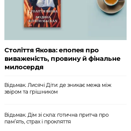
Століття Якова: епопея про
виваженість, провину й фінальне
милосердя
Відьмак. Лисячі Діти: де зникає межа між
звіром та грішником
Відьмак. Дім зі скла: ґотична притча про
пам’ять, страх і прокляття