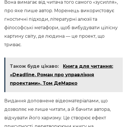
Вона вимагає від читача того самого «зусилля»,
про яке пише автор. Моренець використовує
гностичні підходи, літературні алюзії та
філософські метафори, щоб вибудувати цілісну
картину світу, де людина — це проект, що
триває.
Також буде цікаво:
Книга для читання:
«Deadline. Роман про управління
проектами», Том ДеМарко
Видання доповнене відеоматеріалами, що
дозволяє не лише читати, а й бачити автора,
відчувати його харизму. Це створює ефект
присутності, перетворюючи книгу на