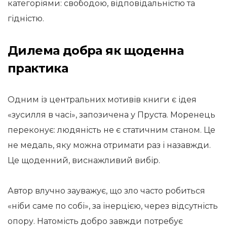
категоріями: свободою, відповідальністю та
гідністю.
Дилема добра як щоденна
практика
Одним із центральних мотивів книги є ідея
«зусилля в часі», запозичена у Пруста. Моренець
переконує: людяність не є статичним станом. Це
не медаль, яку можна отримати раз і назавжди.
Це щоденний, виснажливий вибір.
Автор влучно зауважує, що зло часто робиться
«ніби саме по собі», за інерцією, через відсутність
опору. Натомість добро завжди потребує