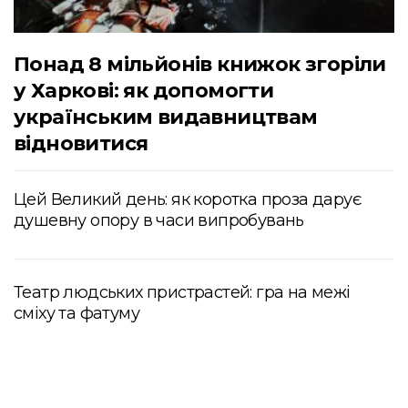
Понад 8 мільйонів книжок згоріли
у Харкові: як допомогти
українським видавництвам
відновитися
Цей Великий день: як коротка проза дарує
душевну опору в часи випробувань
Театр людських пристрастей: гра на межі
сміху та фатуму