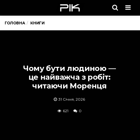
Men
ГОЛОВНА
КНИГИ
Чому бути людиною —
це найважча з робіт:
читаючи Моренця
31 Січня, 2026
621
0