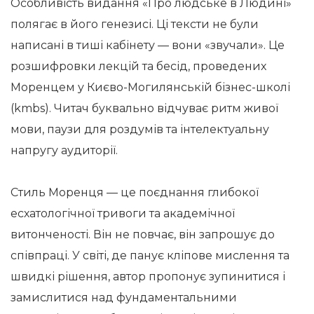
Особливість видання «Про людське в Людині»
полягає в його генезисі. Ці тексти не були
написані в тиші кабінету — вони «звучали». Це
розшифровки лекцій та бесід, проведених
Моренцем у Києво-Могилянській бізнес-школі
(kmbs). Читач буквально відчуває ритм живої
мови, паузи для роздумів та інтелектуальну
напругу аудиторії.
Стиль Моренця — це поєднання глибокої
есхатологічної тривоги та академічної
витонченості. Він не повчає, він запрошує до
співпраці. У світі, де панує кліпове мислення та
швидкі рішення, автор пропонує зупинитися і
замислитися над фундаментальними