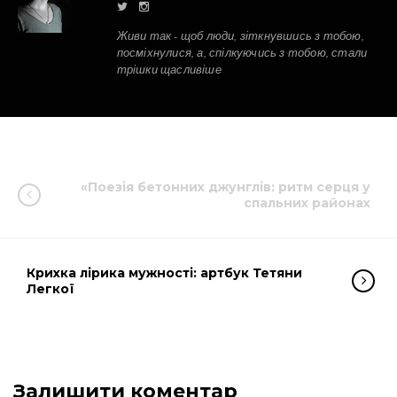
Живи так - щоб люди, зіткнувшись з тобою,
посміхнулися, а, спілкуючись з тобою, стали
трішки щасливіше
«Поезія бетонних джунглів: ритм серця у
спальних районах
Крихка лірика мужності: артбук Тетяни
Легкої
Залишити коментар