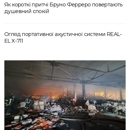
Як короткі притчі Бруно Ферреро повертають
душевний спокій
Огляд портативної акустичної системи REAL-
EL X-711