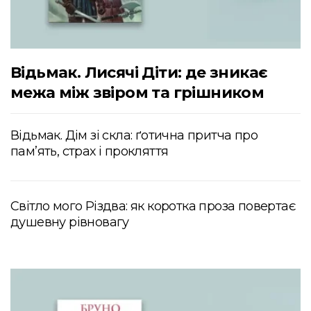
Відьмак. Лисячі Діти: де зникає
межа між звіром та грішником
Відьмак. Дім зі скла: ґотична притча про
пам’ять, страх і прокляття
Світло мого Різдва: як коротка проза повертає
душевну рівновагу