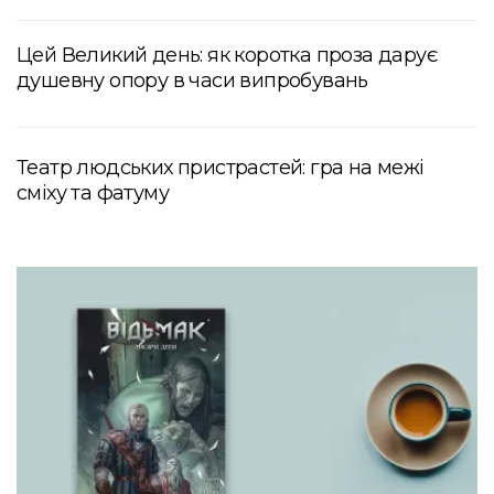
Цей Великий день: як коротка проза дарує
душевну опору в часи випробувань
Театр людських пристрастей: гра на межі
сміху та фатуму