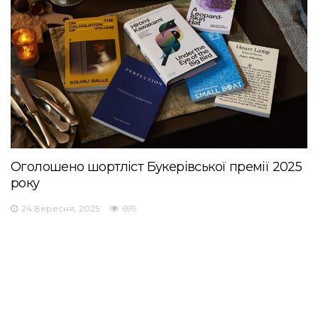
Оголошено шортліст Букерівської премії 2025
року
24 Вересня, 2025
699