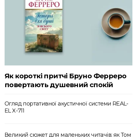
Як короткі притчі Бруно Ферреро
повертають душевний спокій
Огляд портативної акустичної системи REAL-
EL X-711
Великий сюжет для маленьких читачів: як Том