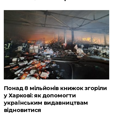
Понад 8 мільйонів книжок згоріли
у Харкові: як допомогти
українським видавництвам
відновитися