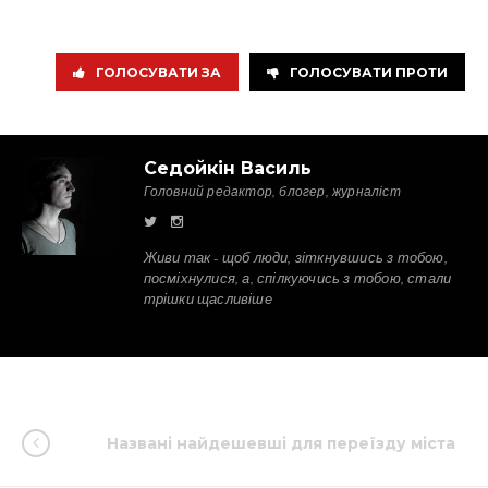
ГОЛОСУВАТИ ЗА
ГОЛОСУВАТИ ПРОТИ
Седойкін Василь
Головний редактор, блогер, журналіст
Живи так - щоб люди, зіткнувшись з тобою,
посміхнулися, а, спілкуючись з тобою, стали
трішки щасливіше
Названі найдешевші для переїзду міста