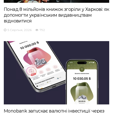
Понад 8 мільйонів книжок згоріли у Харкові: як
допомогти українським видавництвам
відновитися
5 Серпня, 2026
792
Monobank запускає валютні інвестиції через