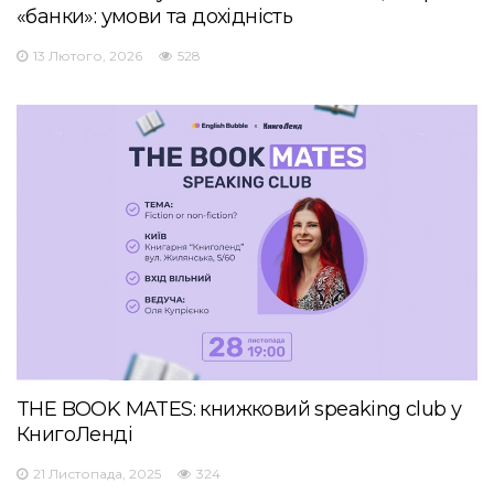
«банки»: умови та дохідність
13 Лютого, 2026
528
THE BOOK MATES: книжковий speaking club у
КнигоЛенді
21 Листопада, 2025
324