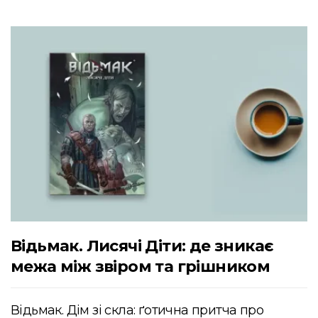
Відьмак. Лисячі Діти: де зникає
межа між звіром та грішником
Відьмак. Дім зі скла: ґотична притча про