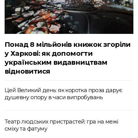
Понад 8 мільйонів книжок згоріли
у Харкові: як допомогти
українським видавництвам
відновитися
Цей Великий день: як коротка проза дарує
душевну опору в часи випробувань
Театр людських пристрастей: гра на межі
сміху та фатуму