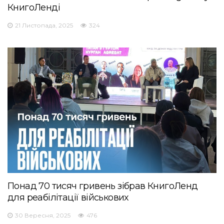
КнигоЛенді
21 Листопада, 2025
324
Понад 70 тисяч гривень зібрав КнигоЛенд
для реабілітації військових
30 Вересня, 2025
476