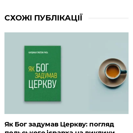
СХОЖІ ПУБЛІКАЦІЇ
Як Бог задумав Церкву: погляд
польського ієрарха на виклики