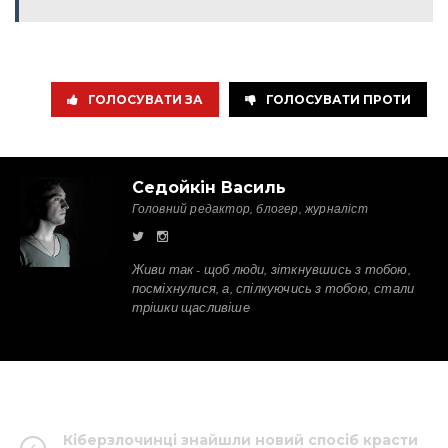
ГОЛОСУВАТИ ЗА
ГОЛОСУВАТИ ПРОТИ
Седойкін Василь
Головний редактор, блогер, журналіст
Живи так - щоб люди, зіткнувшись з тобою,
посміхнулися, а, спілкуючись з тобою, стали
трішки щасливіше
Кіберзлочинці знайшли новий спосіб красти