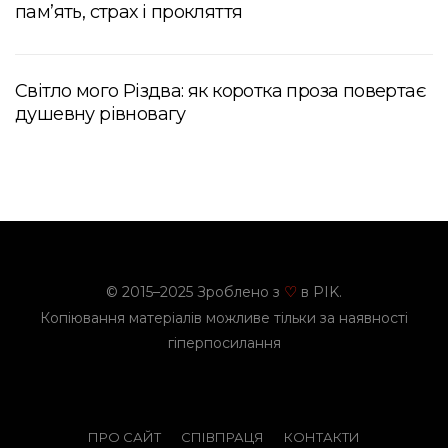
пам’ять, страх і прокляття
Світло мого Різдва: як коротка проза повертає
душевну рівновагу
© 2015–2025 Зроблено з
в PIK.
♡
Копіювання матеріалів можливе тільки за наявності
гіперпосилання
ПРО САЙТ
СПІВПРАЦЯ
КОНТАКТИ