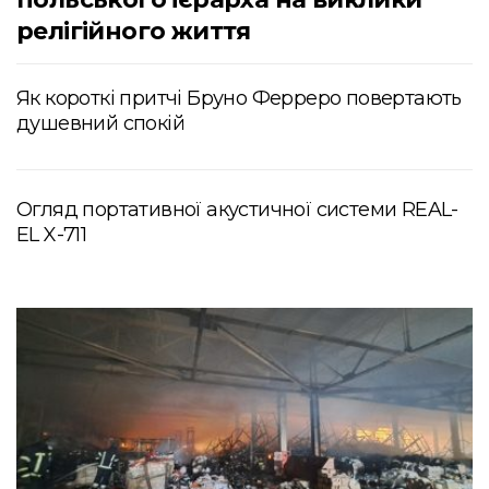
релігійного життя
Як короткі притчі Бруно Ферреро повертають
душевний спокій
Огляд портативної акустичної системи REAL-
EL X-711