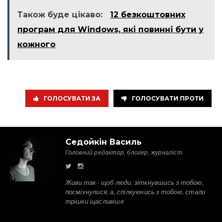
Також буде цікаво:
12 безкоштовних
програм для Windows, які повинні бути у
кожного
ГОЛОСУВАТИ ЗА
ГОЛОСУВАТИ ПРОТИ
Седойкін Василь
Головний редактор, блогер, журналіст
Живи так - щоб люди, зіткнувшись з тобою,
посміхнулися, а, спілкуючись з тобою, стали
трішки щасливіше