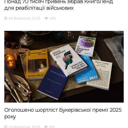
Понад 70 тисяч гривень зібрав КнигоЛенд
для реабілітації військових
30 Вересня, 2025
476
Оголошено шортліст Букерівської премії 2025
року
24 Вересня, 2025
699