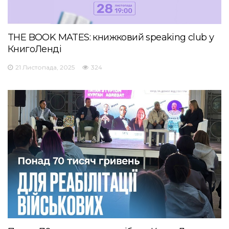
THE BOOK MATES: книжковий speaking club у
КнигоЛенді
21 Листопада, 2025
324