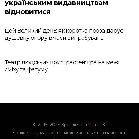
українським видавництвам
відновитися
Цей Великий день: як коротка проза дарує
душевну опору в часи випробувань
Театр людських пристрастей: гра на межі
сміху та фатуму
© 2015–2025 Зроблено з
в PIK.
♡
Копіювання матеріалів можливе тільки за наявності