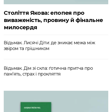
Століття Якова: епопея про
виваженість, провину й фінальне
милосердя
Відьмак. Лисячі Діти: де зникає межа між
звіром та грішником
Відьмак. Дім зі скла: ґотична притча про
пам’ять, страх і прокляття