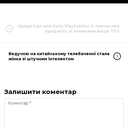
Кращі ігри для Sony PlayStation 4 тимчасово
продають зі знижками вище 70%
Ведучою на китайському телебаченні стала
жінка зі штучним інтелектом
Залишити коментар