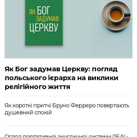
Як Бог задумав Церкву: погляд
польського ієрарха на виклики
релігійного життя
Як короткі притчі Бруно Ферреро повертають
душевний спокій
Огляд портативної акустичної системи REAL-