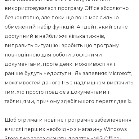
використовувалася програму Office абсолютно
безкоштовно, але поки що вона має сильно
обмежений набір функцій. Апдейт, який стане
доступний в найближчі кілька тижнів,
виправить ситуацію і зробить цю програму
повноцінною для роботи з офісними
документами, проте деякі можливості як і
раніше будуть недоступні. Як запевняє Microsoft,
можливостей даного ПЗ з надлишком вистачить
тим, хто просто працює з документами і
таблицями, причому здебільшого переглядає їх.
Щоб отримати новітнє програмне забезпечення
в числі перших необхідно з магазину Windows
Store вже зараз скачати додаток «Мій Office»,