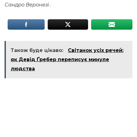
Сандро Веронезі .
Також буде цікаво:
Світанок усіх речей:
як Девід Ґребер переписує минуле
людства