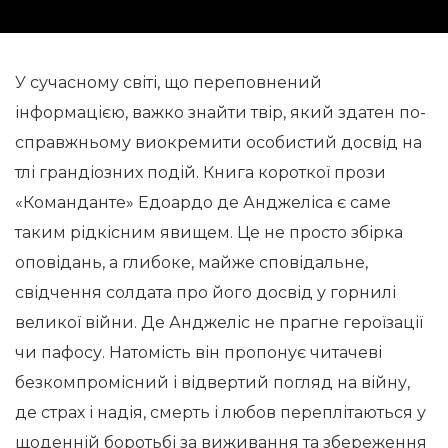
У сучасному світі, що переповнений
інформацією, важко знайти твір, який здатен по-
справжньому виокремити особистий досвід на
тлі грандіозних подій. Книга короткої прози
«Команданте» Едоардо де Анджеліса є саме
таким рідкісним явищем. Це не просто збірка
оповідань, а глибоке, майже сповідальне,
свідчення солдата про його досвід у горнилі
великої війни. Де Анджеліс не прагне героїзації
чи пафосу. Натомість він пропонує читачеві
безкомпромісний і відвертий погляд на війну,
де страх і надія, смерть і любов переплітаються у
щоденній боротьбі за виживання та збереження