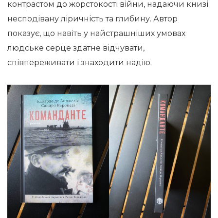
контрастом до жорстокості війни, надаючи книзі
несподівану ліричність та глибину. Автор
показує, що навіть у найстрашніших умовах
людське серце здатне відчувати,
співпереживати і знаходити надію.