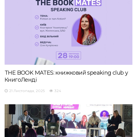
THE BOOK MATES: книжковий speaking club у
КнигоЛенді
21 Листопада, 2025
324