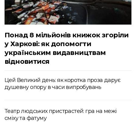
Понад 8 мільйонів книжок згоріли
у Харкові: як допомогти
українським видавництвам
відновитися
Цей Великий день: як коротка проза дарує
душевну опору в часи випробувань
Театр людських пристрастей: гра на межі
сміху та фатуму