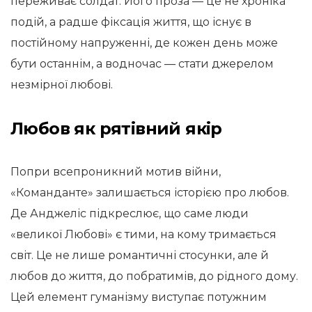
переживає солдат. Його проза — це не хроніка
подій, а радше фіксація життя, що існує в
постійному напруженні, де кожен день може
бути останнім, а водночас — стати джерелом
незмірної любові.
Любов як рятівний якір
Попри всепроникний мотив війни,
«Команданте» залишається історією про любов.
Де Анджеліс підкреслює, що саме люди
«великої Любові» є тими, на кому тримається
світ. Це не лише романтичні стосунки, але й
любов до життя, до побратимів, до рідного дому.
Цей елемент гуманізму виступає потужним