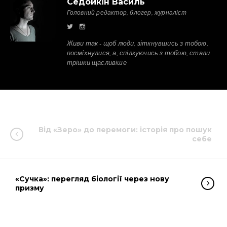
Седойкін Василь
Головний редактор, блогер, журналіст
Живи так - щоб люди, зіткнувшись з тобою,
посміхнулися, а, спілкуючись з тобою, стали
трішки щасливіше
Від «Зеро» до перемоги: історія про пошук
себе
«Сучка»: перегляд біології через нову
призму