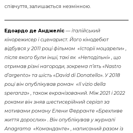
співчуття, залишається незмінною.
Едоардо де Анджеліс
— італійський
кінорежисер і сценарист. Його кінодебют
відбувся у 2011 році фільмом «Історії моцарели» ,
після якого були інші, такі як «Неподільні» , що
отримав різні нагороди, зокрема п’ять «Nastro
d’argento» та шість «David di Donatello». У 2018
році він опублікував роман «Il vizio della
speranza» , також екранізований. Між 2021 і 2022
роками він зняв шестисерійний серіал за
мотивами роману Елени Ферранте «Брехливе
життя дорослих» . Він опублікував у журналі
Anagrama «Команданте» , написаний разом із