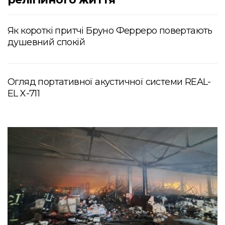
Як короткі притчі Бруно Ферреро повертають
душевний спокій
Огляд портативної акустичної системи REAL-
EL X-711