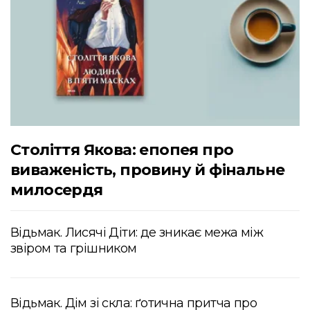
Століття Якова: епопея про
виваженість, провину й фінальне
милосердя
Відьмак. Лисячі Діти: де зникає межа між
звіром та грішником
Відьмак. Дім зі скла: ґотична притча про