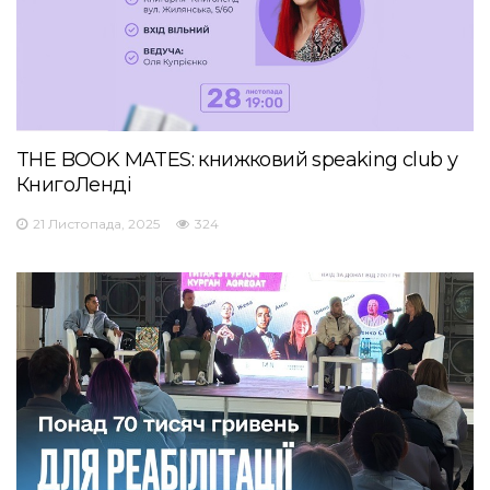
THE BOOK MATES: книжковий speaking club у
КнигоЛенді
21 Листопада, 2025
324