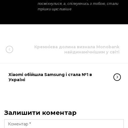
посміхнулися, а, спілкуючись з тобою, стали
трішки щасливіше
Кремнієва долина визнала Monobank
найдинамічнішим у світі
Xiaomi обійшла Samsung і стала №1 в
Україні
Залишити коментар