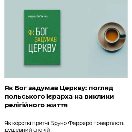
Як Бог задумав Церкву: погляд
польського ієрарха на виклики
релігійного життя
Як короткі притчі Бруно Ферреро повертають
душевний спокій