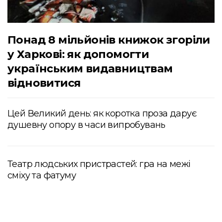
Понад 8 мільйонів книжок згоріли
у Харкові: як допомогти
українським видавництвам
відновитися
Цей Великий день: як коротка проза дарує
душевну опору в часи випробувань
Театр людських пристрастей: гра на межі
сміху та фатуму