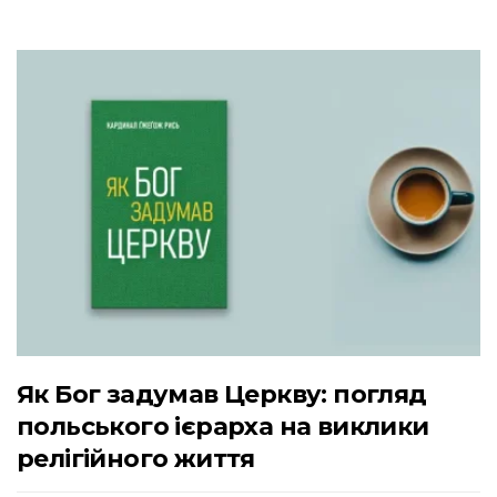
Як Бог задумав Церкву: погляд
польського ієрарха на виклики
релігійного життя