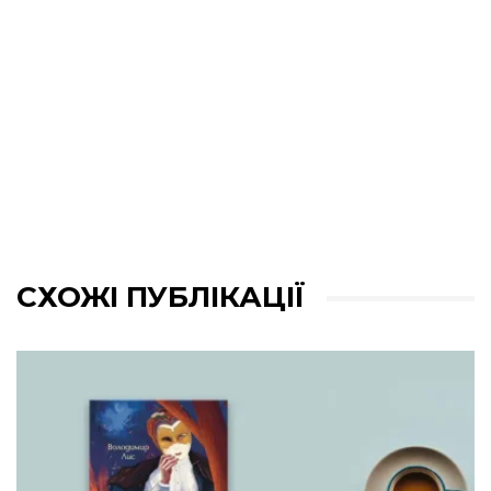
СХОЖІ ПУБЛІКАЦІЇ