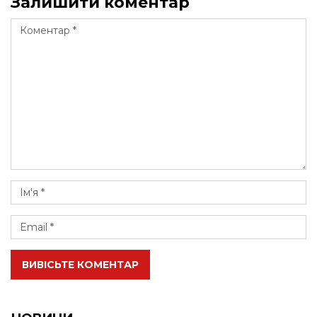
Залишити коментар
ВИВІСЬТЕ КОМЕНТАР