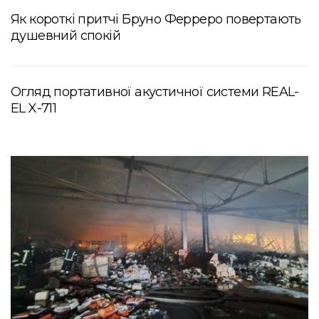
Як короткі притчі Бруно Ферреро повертають
душевний спокій
Огляд портативної акустичної системи REAL-
EL X-711