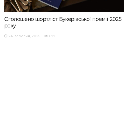
Оголошено шортліст Букерівської премії 2025
року
24 Вересня, 2025
699