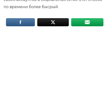
по времени более бысрый.