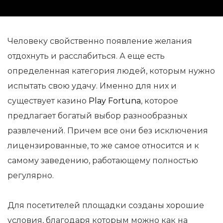
Человеку свойственно появление желания
отдохнуть и расслабиться. А еще есть
определенная категория людей, которым нужно
испытать свою удачу. Именно для них и
существует казино
Play Fortuna
, которое
предлагает богатый выбор разнообразных
развлечений. Причем все они без исключения
лицензированные, то же самое относится и к
самому заведению, работающему полностью
регулярно.
Для посетителей площадки созданы хорошие
условия, благодаря которым можно как на