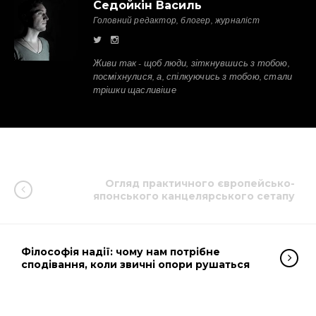
Седойкін Василь
Головний редактор, блогер, журналіст
Живи так - щоб люди, зіткнувшись з тобою,
посміхнулися, а, спілкуючись з тобою, стали
трішки щасливіше
Огляд практичного європейсько-
японського канцелярського сетапу
Філософія надії: чому нам потрібне
сподівання, коли звичні опори рушаться