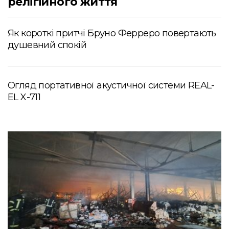
релігійного життя
Як короткі притчі Бруно Ферреро повертають
душевний спокій
Огляд портативної акустичної системи REAL-
EL X-711