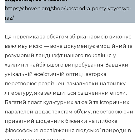
https://choven.org/shop/kassandra-pomylyayetsya-
raz/
Ця невелика за обсягом збірка нарисів виконує
важливу місію — вона документує емоційний та
розумовий ландшафт нашого покоління у
хвилини найбільшого випробування. Завдяки
унікальній есеїстичній оптиці, авторка
перетворює розрізнені замальовки на тривку
літературу, яка залишиться свідченням епохи.
Багатий пласт культурних алюзій та історичних
паралелей додає текстам об’єму, перетворюючи
приватний щоденник біженки на глибоке
філософське дослідження людської природи в
екстремальних умовах.