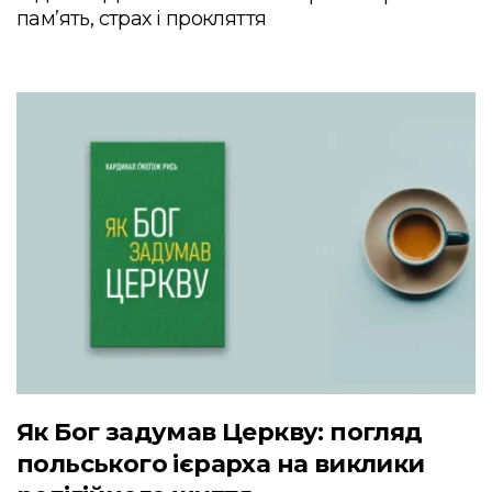
пам’ять, страх і прокляття
Як Бог задумав Церкву: погляд
польського ієрарха на виклики