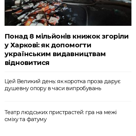
Понад 8 мільйонів книжок згоріли
у Харкові: як допомогти
українським видавництвам
відновитися
Цей Великий день: як коротка проза дарує
душевну опору в часи випробувань
Театр людських пристрастей: гра на межі
сміху та фатуму