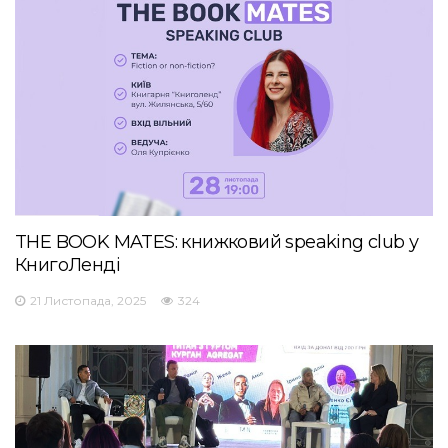
THE BOOK MATES: книжковий speaking club у
КнигоЛенді
21 Листопада, 2025
324