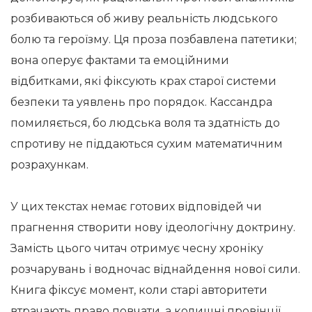
розбиваються об живу реальність людського
болю та героїзму. Ця проза позбавлена патетики;
вона оперує фактами та емоційними
відбитками, які фіксують крах старої системи
безпеки та уявлень про порядок. Кассандра
помиляється, бо людська воля та здатність до
спротиву не піддаються сухим математичним
розрахункам.
У цих текстах немає готових відповідей чи
прагнення створити нову ідеологічну доктрину.
Замість цього читач отримує чесну хроніку
розчарувань і водночас віднайдення нової сили.
Книга фіксує момент, коли старі авторитети
втрачають право повчати, а колишні провінції