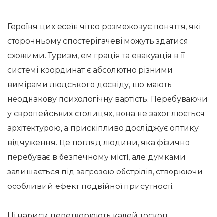
Героїня цих есеїв чітко розмежовує поняття, які
сторонньому спостерігачеві можуть здатися
схожими. Туризм, еміграція та евакуація в її
системі координат є абсолютно різними
вимірами людського досвіду, що мають
неоднакову психологічну вартість. Перебуваючи
у європейських столицях, вона не захоплюється
архітектурою, а прискіпливо досліджує оптику
відчуження. Це погляд людини, яка фізично
перебуває в безпечному місті, але думками
залишається під загрозою обстрілів, створюючи
особливий ефект подвійної присутності.
Ці нариси перетворюють калейдоскоп