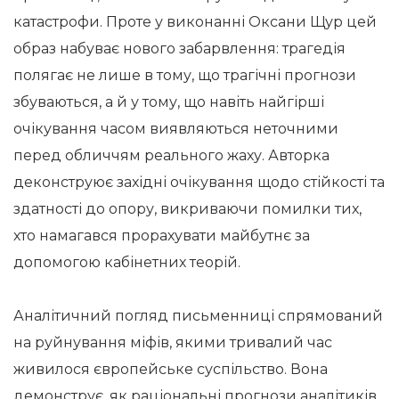
катастрофи. Проте у виконанні Оксани Щур цей
образ набуває нового забарвлення: трагедія
полягає не лише в тому, що трагічні прогнози
збуваються, а й у тому, що навіть найгірші
очікування часом виявляються неточними
перед обличчям реального жаху. Авторка
деконструює західні очікування щодо стійкості та
здатності до опору, викриваючи помилки тих,
хто намагався прорахувати майбутнє за
допомогою кабінетних теорій.
Аналітичний погляд письменниці спрямований
на руйнування міфів, якими тривалий час
живилося європейське суспільство. Вона
демонструє, як раціональні прогнози аналітиків