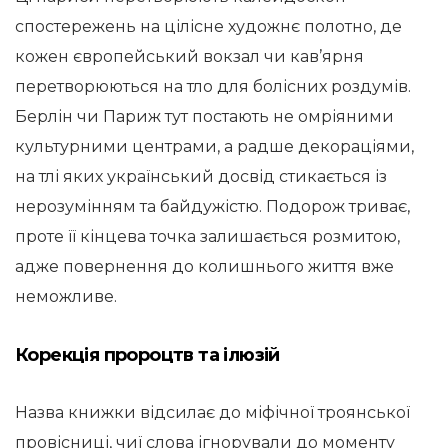
спостережень на цілісне художнє полотно, де
кожен європейський вокзал чи кав’ярня
перетворюються на тло для болісних роздумів.
Берлін чи Париж тут постають не омріяними
культурними центрами, а радше декораціями,
на тлі яких український досвід стикається із
нерозумінням та байдужістю. Подорож триває,
проте її кінцева точка залишається розмитою,
адже повернення до колишнього життя вже
неможливе.
Корекція пророцтв та ілюзій
Назва книжки відсилає до міфічної троянської
провісниці, чиї слова ігнорували до моменту