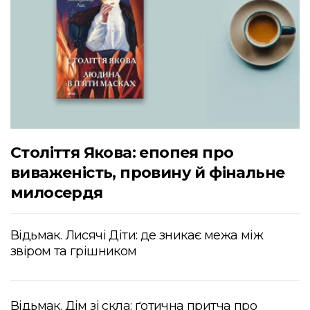
Століття Якова: епопея про
виваженість, провину й фінальне
милосердя
Відьмак. Лисячі Діти: де зникає межа між
звіром та грішником
Відьмак. Дім зі скла: ґотична притча про