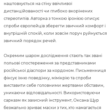
наштовхується на стіну ввічливої
дистанційованості чи глибоко вкорінених
стереотипів. Авторка з тонкою іронією описує
спроби європейців зберегти звичний комфорт і
внутрішній спокій, коли зовсім поруч руйнується
звичний порядок речей.
Окремим шаром дослідження стають так звані
польові спостереження за представниками
російської діаспори за кордоном. Письменниця
фіксує їхню поведінку, мімікрію та спроби
виставити себе головними жертвами обставин,
уникаючи відповідальності. Використовуючи
сарказм як захисний інструмент, Оксана Щур
безжально зриває маски з тих, хто намагається