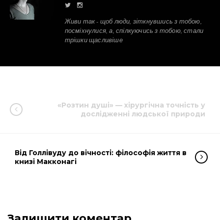
Живи так - щоб люди, зіткнувшись з тобою,
посміхнулися, а, спілкуючись з тобою, стали
трішки щасливіше
«Розтин душі» — хірургічна точність у
дослідженні людської природи
Від Голлівуду до вічності: філософія життя в
книзі Макконагі
Залишити коментар