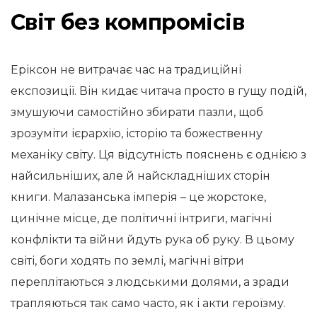
Світ без компромісів
Еріксон не витрачає час на традиційні
експозиції. Він кидає читача просто в гущу подій,
змушуючи самостійно збирати пазли, щоб
зрозуміти ієрархію, історію та божественну
механіку світу. Ця відсутність пояснень є однією з
найсильніших, але й найскладніших сторін
книги. Малазанська імперія – це жорстоке,
цинічне місце, де політичні інтриги, магічні
конфлікти та війни йдуть рука об руку. В цьому
світі, боги ходять по землі, магічні вітри
переплітаються з людськими долями, а зради
трапляються так само часто, як і акти героїзму.