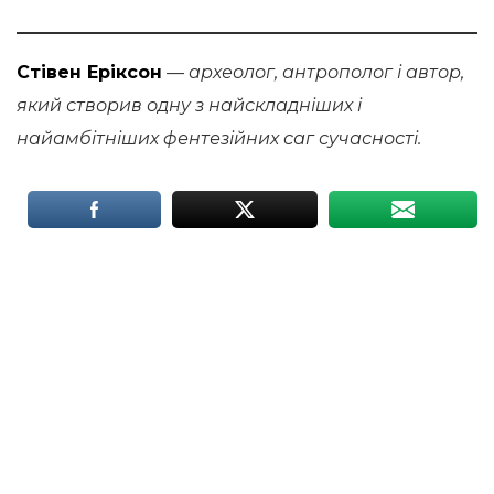
Стівен Еріксон
— археолог, антрополог і автор,
який створив одну з найскладніших і
найамбітніших фентезійних саг сучасності.