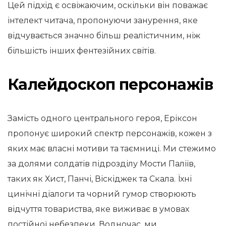
Цей підхід є освіжаючим, оскільки він поважає
інтелект читача, пропонуючи занурення, яке
відчувається значно більш реалістичним, ніж
більшість інших фентезійних світів.
Калейдоскоп персонажів
Замість одного центрального героя, Еріксон
пропонує широкий спектр персонажів, кожен з
яких має власні мотиви та таємниці. Ми стежимо
за долями солдатів підрозділу Мости Паліїв,
таких як Хист, Панчі, Віскіджек та Скала. Їхні
цинічні діалоги та чорний гумор створюють
відчуття товариства, яке виживає в умовах
постійної небезпеки. Водночас, ми