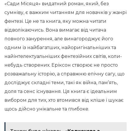
«Сади Місяця» видатний роман, який, без
сумніву, є важким читанням для новачків у жанрі
фентезі. Це не та книга, яку можна читати
відволікаючись. Вона вимагає від читача
повного занурення, але винагороджує його
одним із найбагатших, найоригінальніших та
найінтелектуальніших фентезійних світів, коли-
небудь створених. Еріксон створює не просто
розважальну історію, а справжню епічну сагу, що
досліджує складні теми, такі як війна, пам’ять,
доля та сенс існування. Ця книга є ідеальним
вибором для тих, хто втомився від кліше і шукає
щось дійсно унікальне та глибоке.