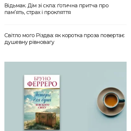
Відьмак. Дім зі скла: ґотична притча про
пам’ять, страх і прокляття
Світло мого Різдва: як коротка проза повертає
душевну рівновагу