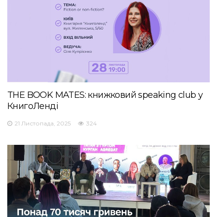
THE BOOK MATES: книжковий speaking club у
КнигоЛенді
21 Листопада, 2025
324