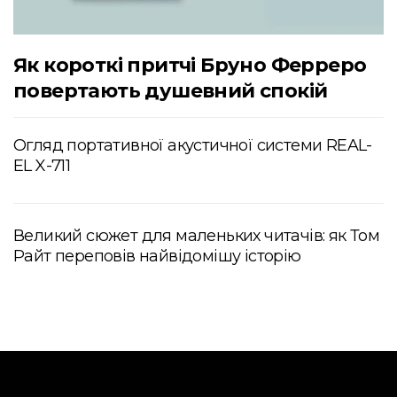
Як короткі притчі Бруно Ферреро
повертають душевний спокій
Огляд портативної акустичної системи REAL-
EL X-711
Великий сюжет для маленьких читачів: як Том
Райт переповів найвідомішу історію