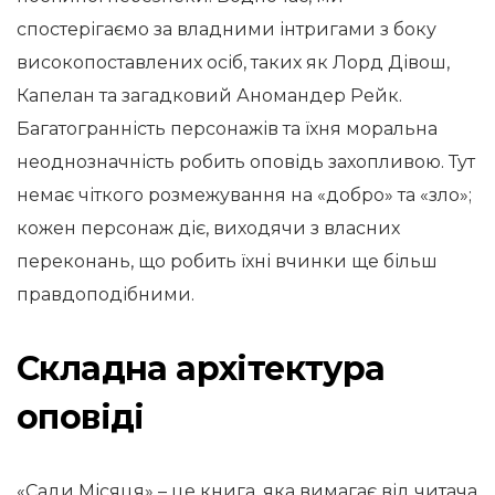
спостерігаємо за владними інтригами з боку
високопоставлених осіб, таких як Лорд Дівош,
Капелан та загадковий Аномандер Рейк.
Багатогранність персонажів та їхня моральна
неоднозначність робить оповідь захопливою. Тут
немає чіткого розмежування на «добро» та «зло»;
кожен персонаж діє, виходячи з власних
переконань, що робить їхні вчинки ще більш
правдоподібними.
Складна архітектура
оповіді
«Сади Місяця» – це книга, яка вимагає від читача