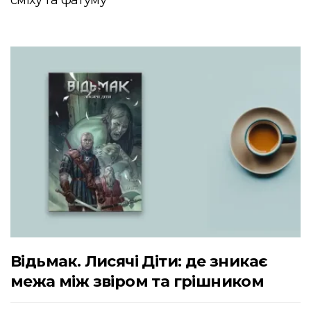
сміху та фатуму
Відьмак. Лисячі Діти: де зникає
межа між звіром та грішником