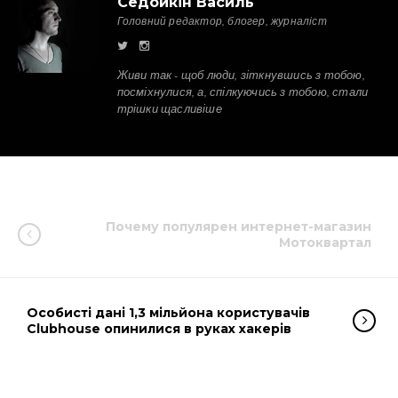
Седойкін Василь
Головний редактор, блогер, журналіст
Живи так - щоб люди, зіткнувшись з тобою,
посміхнулися, а, спілкуючись з тобою, стали
трішки щасливіше
Почему популярен интернет-магазин
Мотоквартал
Особисті дані 1,3 мільйона користувачів
Clubhouse опинилися в руках хакерів