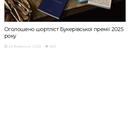
Оголошено шортліст Букерівської премії 2025
року
24 Вересня, 2025
699