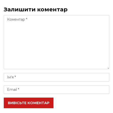
Залишити коментар
ВИВІСЬТЕ КОМЕНТАР