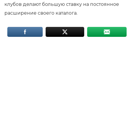
клубов делают большую ставку на постоянное
расширение своего каталога.