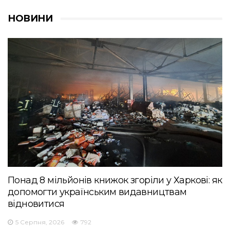
НОВИНИ
Понад 8 мільйонів книжок згоріли у Харкові: як
допомогти українським видавництвам
відновитися
5 Серпня, 2026
792