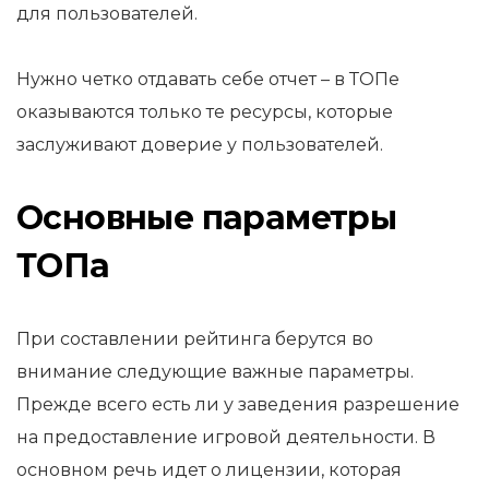
для пользователей.
Нужно четко отдавать себе отчет – в ТОПе
оказываются только те ресурсы, которые
заслуживают доверие у пользователей.
Основные параметры
ТОПа
При составлении рейтинга берутся во
внимание следующие важные параметры.
Прежде всего есть ли у заведения разрешение
на предоставление игровой деятельности. В
основном речь идет о лицензии, которая