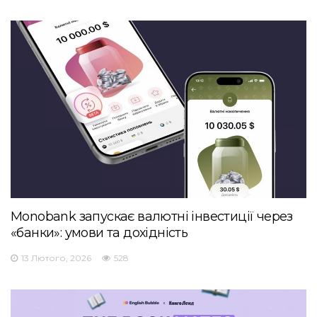
Monobank запускає валютні інвестиції через
«банки»: умови та дохідність
13 Лютого, 2026
528