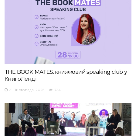
THE BOOK MATES: книжковий speaking club у
КнигоЛенді
21 Листопада, 2025
324