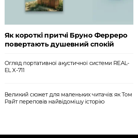
Як короткі притчі Бруно Ферреро
повертають душевний спокій
Огляд портативної акустичної системи REAL-
EL X-711
Великий сюжет для маленьких читачів: як Том
Райт переповів найвідомішу історію