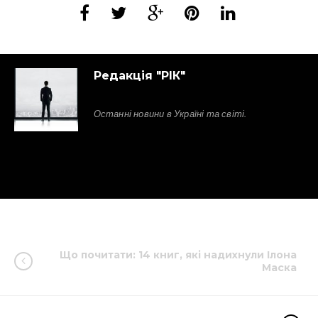
Редакція "РІК"
Останні новини в Україні та світі.
Що почитати: 14 книг, які надихнули Ілона
Маска