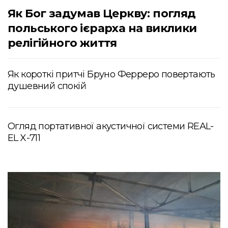
Як Бог задумав Церкву: погляд
польського ієрарха на виклики
релігійного життя
Як короткі притчі Бруно Ферреро повертають
душевний спокій
Огляд портативної акустичної системи REAL-
EL X-711