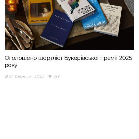
Оголошено шортліст Букерівської премії 2025
року
24 Вересня, 2025
699