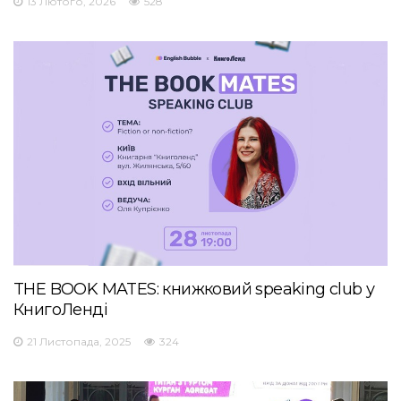
13 Лютого, 2026
528
THE BOOK MATES: книжковий speaking club у
КнигоЛенді
21 Листопада, 2025
324