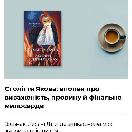
Століття Якова: епопея про
виваженість, провину й фінальне
милосердя
Відьмак. Лисячі Діти: де зникає межа між
звіром та грішником