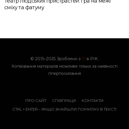
Театр людських пристрастей: гра на межі
сміху та фатуму
© 2015–2025 Зроблено з
в PIK.
♡
Копіювання матеріалів можливе тільки за наявності
гіперпосилання
ПРО САЙТ
СПІВПРАЦЯ
КОНТАКТИ
CTRL + ENTER – ЯКЩО ЗНАЙШЛИ ПОМИЛКУ В ТЕКСТІ