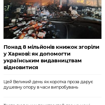
Понад 8 мільйонів книжок згоріли
у Харкові: як допомогти
українським видавництвам
відновитися
Цей Великий день: як коротка проза дарує
душевну опору в часи випробувань