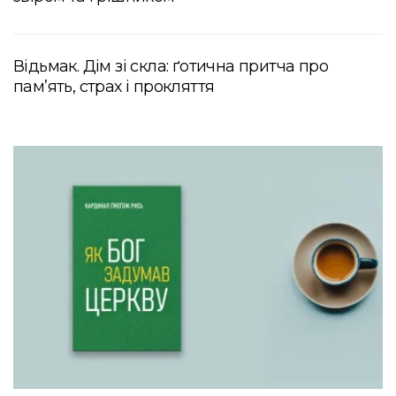
Відьмак. Дім зі скла: ґотична притча про
пам’ять, страх і прокляття