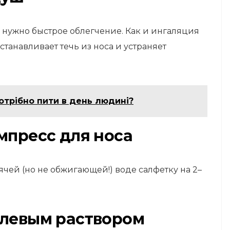
м нужно быстрое облегчение. Как и ингаляция
танавливает течь из носа и устраняет
отрібно пити в день людині?
мпресс для носа
ячей (но не обжигающей!) воде салфетку на 2–
олевым раствором