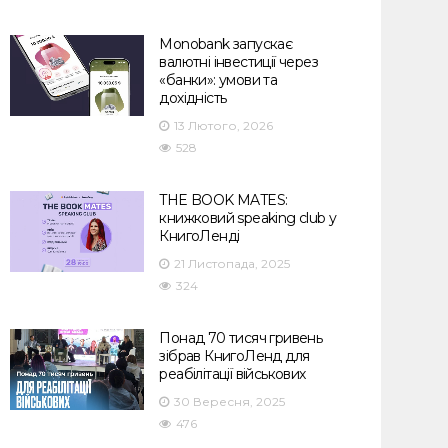
Monobank запускає
валютні інвестиції через
«банки»: умови та
дохідність
13 Лютого, 2026
528
THE BOOK MATES:
книжковий speaking club у
КнигоЛенді
21 Листопада, 2025
324
Понад 70 тисяч гривень
зібрав КнигоЛенд для
реабілітації військових
30 Вересня, 2025
476