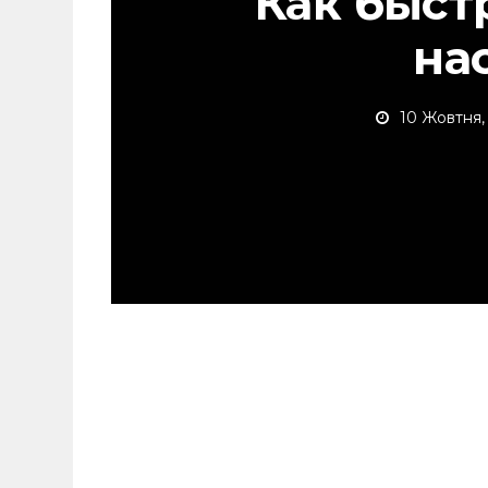
Как быст
на
10 Жовтня,