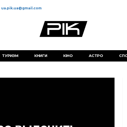
ua.pik.ua@gmail.com
ТУРИЗМ
КНИГИ
КІНО
АСТРО
СП