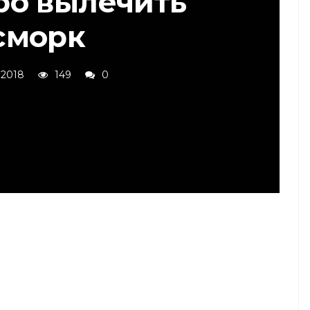
ро вылечить
сморк
 2018
149
0