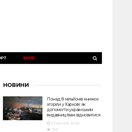
ОРТ
SHOP
НОВИНИ
Понад 8 мільйонів книжок
згоріли у Харкові: як
допомогти українським
видавництвам відновитися
5 Серпня, 2026
793