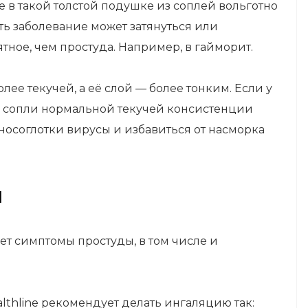
е в такой толстой подушке из соплей вольготно
сть заболевание может затянуться или
тное, чем простуда. Например, в гайморит.
лее текучей, а её слой — более тонким. Если у
, а сопли нормальной текучей консистенции
носоглотки вирусы и избавиться от насморка
и
ет
симптомы простуды, в том числе и
lthline
рекомендует
делать ингаляцию так: