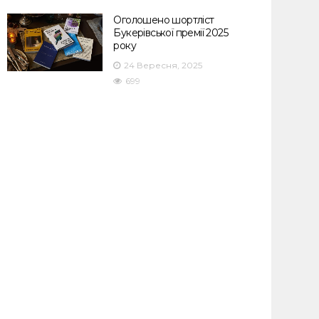
Оголошено шортліст
Букерівської премії 2025
року
24 Вересня, 2025
699