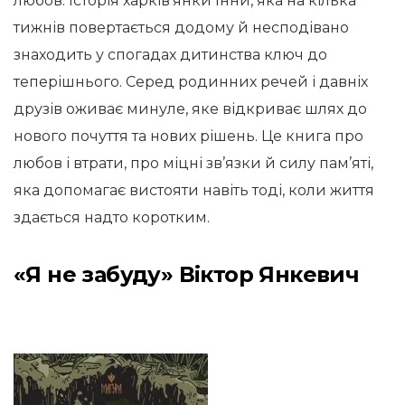
любов. Історія харків’янки Інни, яка на кілька
тижнів повертається додому й несподівано
знаходить у спогадах дитинства ключ до
теперішнього. Серед родинних речей і давніх
друзів оживає минуле, яке відкриває шлях до
нового почуття та нових рішень. Це книга про
любов і втрати, про міцні зв’язки й силу пам’яті,
яка допомагає вистояти навіть тоді, коли життя
здається надто коротким.
«Я не забуду» Віктор Янкевич