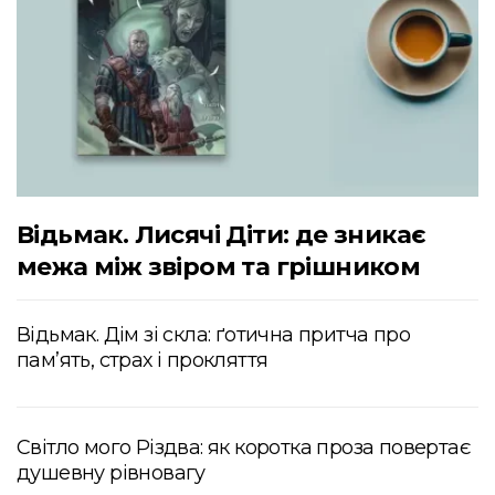
Відьмак. Лисячі Діти: де зникає
межа між звіром та грішником
Відьмак. Дім зі скла: ґотична притча про
пам’ять, страх і прокляття
Світло мого Різдва: як коротка проза повертає
душевну рівновагу