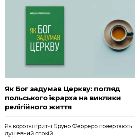
Як Бог задумав Церкву: погляд
польського ієрарха на виклики
релігійного життя
Як короткі притчі Бруно Ферреро повертають
душевний спокій