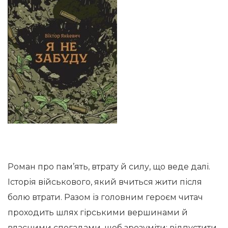
Роман про пам’ять, втрату й силу, що веде далі.
Історія військового, який вчиться жити після
болю втрати. Разом із головним героєм читач
проходить шлях гірськими вершинами й
власними спогадами, щоб зрозуміти: відпустити