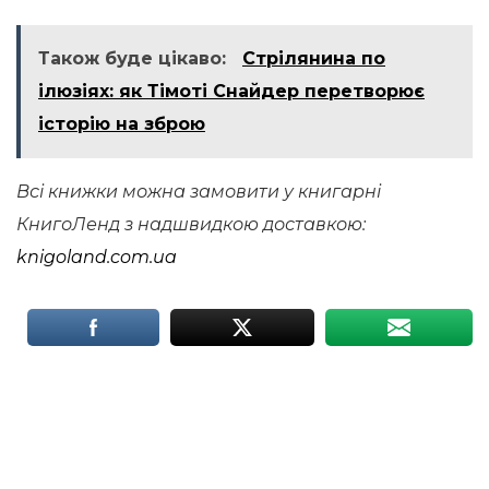
Також буде цікаво:
Стрілянина по
ілюзіях: як Тімоті Снайдер перетворює
історію на зброю
Всі книжки можна замовити у книгарні
КнигоЛенд з надшвидкою доставкою:
knigoland.com.ua