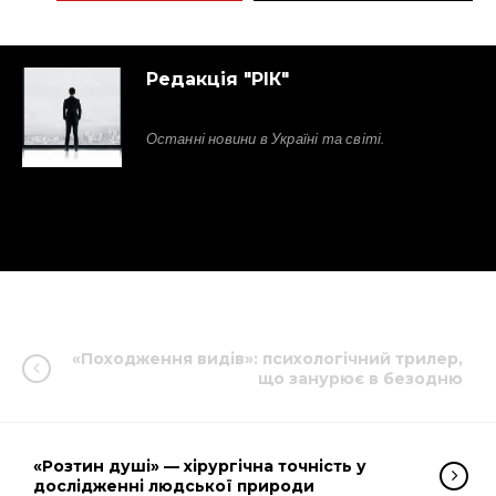
Редакція "РІК"
Останні новини в Україні та світі.
«Походження видів»: психологічний трилер,
що занурює в безодню
«Розтин душі» — хірургічна точність у
дослідженні людської природи