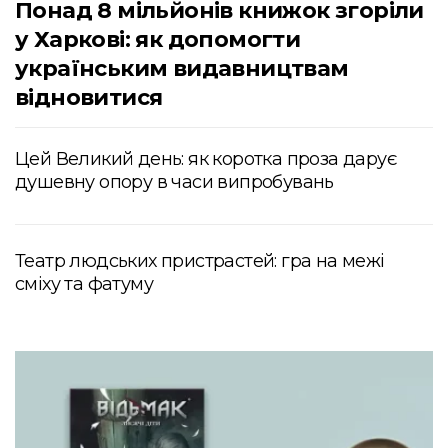
Понад 8 мільйонів книжок згоріли
у Харкові: як допомогти
українським видавництвам
відновитися
Цей Великий день: як коротка проза дарує
душевну опору в часи випробувань
Театр людських пристрастей: гра на межі
сміху та фатуму