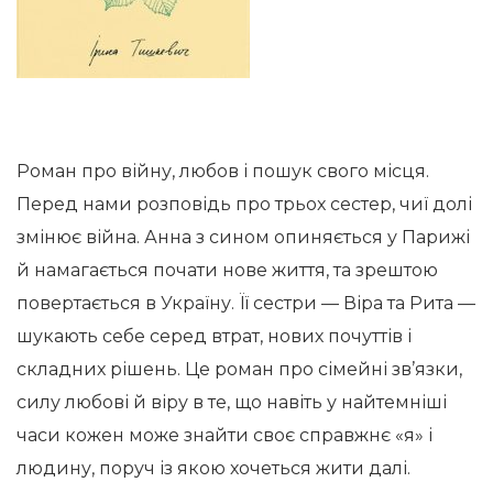
Роман про війну, любов і пошук свого місця.
Перед нами розповідь про трьох сестер, чиї долі
змінює війна. Анна з сином опиняється у Парижі
й намагається почати нове життя, та зрештою
повертається в Україну. Її сестри — Віра та Рита —
шукають себе серед втрат, нових почуттів і
складних рішень. Це роман про сімейні зв’язки,
силу любові й віру в те, що навіть у найтемніші
часи кожен може знайти своє справжнє «я» і
людину, поруч із якою хочеться жити далі.