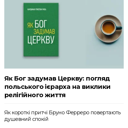
Як Бог задумав Церкву: погляд
польського ієрарха на виклики
релігійного життя
Як короткі притчі Бруно Ферреро повертають
душевний спокій