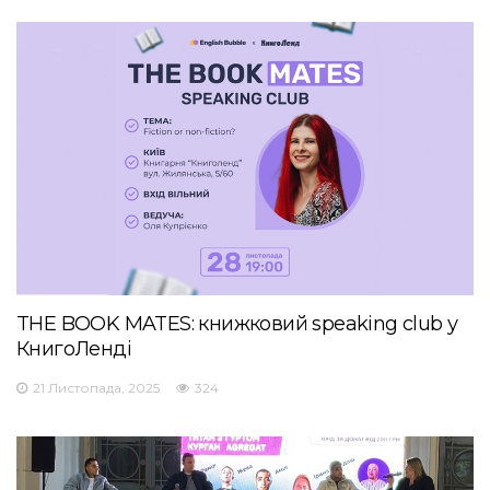
THE BOOK MATES: книжковий speaking club у
КнигоЛенді
21 Листопада, 2025
324