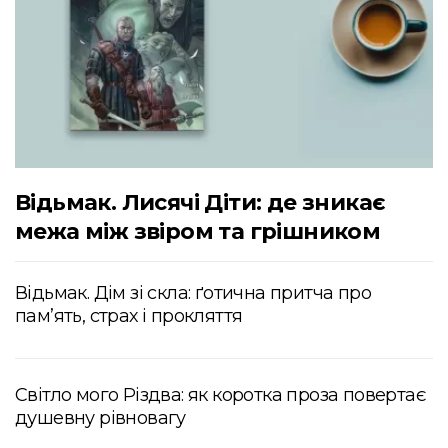
Відьмак. Лисячі Діти: де зникає
межа між звіром та грішником
Відьмак. Дім зі скла: ґотична притча про
пам’ять, страх і прокляття
Світло мого Різдва: як коротка проза повертає
душевну рівновагу