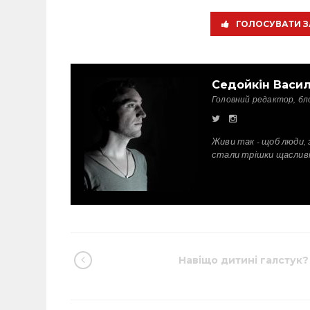
ГОЛОСУВАТИ З
Седойкін Васи
Головний редактор, бл
Живи так - щоб люди, 
стали трішки щаслив
Навіщо дитині галстук?