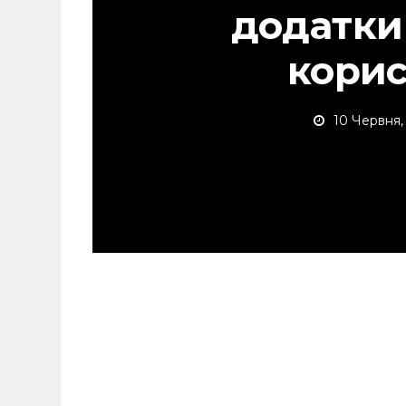
додатки
кори
10 Червня,