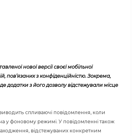
вленої нової версії своєї мобільної
й, пов’язаних з конфіденційністю. Зокрема,
де додатки з його дозволу відстежували місце
3 виводить спливаючі повідомлення, коли
ча у фоновому режимі. У повідомленні також
находження, відстежуваних конкретним