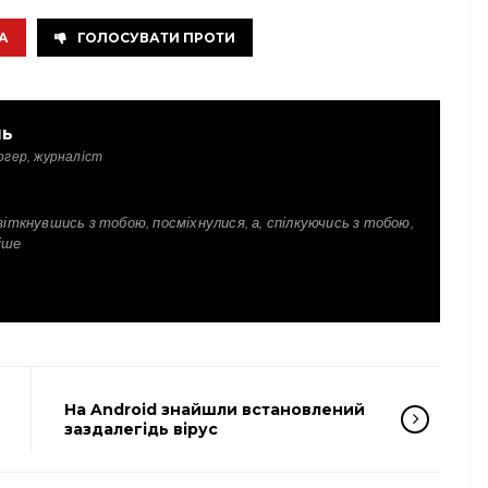
А
ГОЛОСУВАТИ ПРОТИ
ль
огер, журналіст
зіткнувшись з тобою, посміхнулися, а, спілкуючись з тобою,
іше
На Android знайшли встановлений
заздалегідь вірус