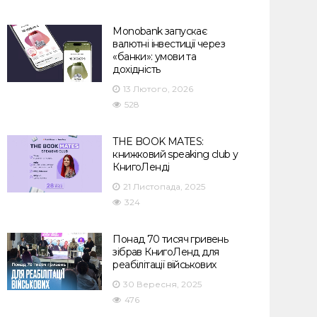
Monobank запускає
валютні інвестиції через
«банки»: умови та
дохідність
13 Лютого, 2026
528
THE BOOK MATES:
книжковий speaking club у
КнигоЛенді
21 Листопада, 2025
324
Понад 70 тисяч гривень
зібрав КнигоЛенд для
реабілітації військових
30 Вересня, 2025
476