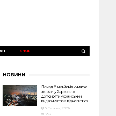
ОРТ
SHOP
НОВИНИ
Понад 8 мільйонів книжок
згоріли у Харкові: як
допомогти українським
видавництвам відновитися
5 Серпня, 2026
793