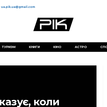
ua.pik.ua@gmail.com
ТУРИЗМ
КНИГИ
КІНО
АСТРО
СП
оказує, коли