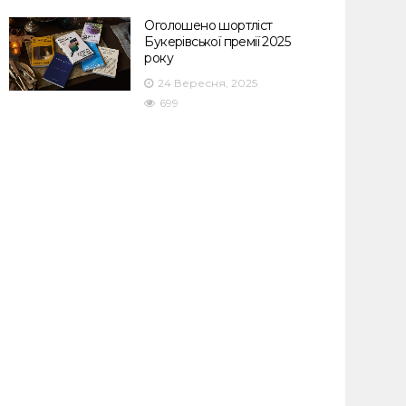
Оголошено шортліст
Букерівської премії 2025
року
24 Вересня, 2025
699