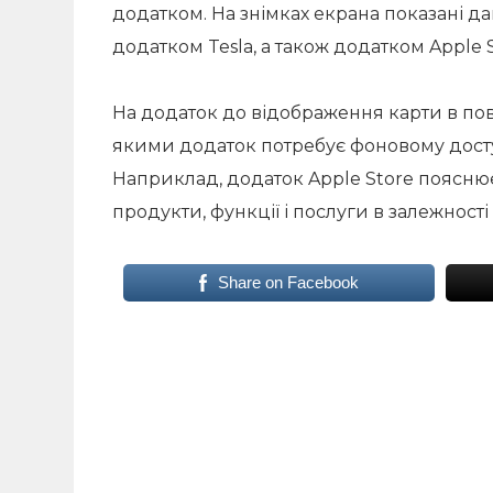
додатком. На знімках екрана показані д
додатком Tesla, а також додатком Apple S
На додаток до відображення карти в по
якими додаток потребує фоновому досту
Наприклад, додаток Apple Store пояснює
продукти, функції і послуги в залежності
Share on Facebook