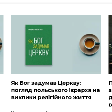
Як Бог задумав Церкву:
П
погляд польського ієрарха на
з
виклики релігійного життя
д
в