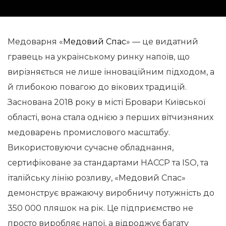
Медоварня «
Медовий Спас
» — це видатний
гравець на українському ринку напоїв, що
вирізняється не лише інноваційним підходом, а
й глибокою повагою до вікових традицій.
Заснована 2018 року в місті Бровари Київської
області, вона стала однією з перших вітчизняних
медоварень промислового масштабу.
Використовуючи сучасне обладнання,
сертифіковане за стандартами НАССР та ISO, та
італійську лінію розливу, «Медовий Спас»
демонструє вражаючу виробничу потужність до
350 000 пляшок на рік. Це підприємство не
просто виробляє напої, а відроджує багату