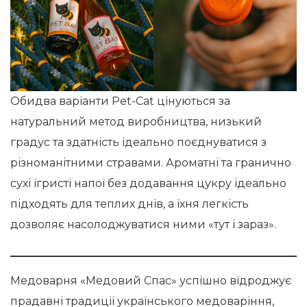
Обидва варіанти Pet-Cat цінуються за
натуральний метод виробництва, низький
градус та здатність ідеально поєднуватися з
різноманітними стравами. Ароматні та гранично
сухі ігристі напої без додавання цукру ідеально
підходять для теплих днів, а їхня легкість
дозволяє насолоджуватися ними «тут і зараз».
Медоварня «Медовий Спас» успішно відроджує
прадавні традиції українського медоваріння,