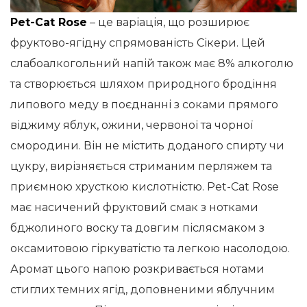
Pet-Cat Rose
– це варіація, що розширює
фруктово-ягідну спрямованість Сікери. Цей
слабоалкогольний напій також має 8% алкоголю
та створюється шляхом природного бродіння
липового меду в поєднанні з соками прямого
віджиму яблук, ожини, червоної та чорної
смородини. Він не містить доданого спирту чи
цукру, вирізняється стриманим перляжем та
приємною хрусткою кислотністю. Pet-Cat Rose
має насичений фруктовий смак з нотками
бджолиного воску та довгим післясмаком з
оксамитовою гіркуватістю та легкою насолодою.
Аромат цього напою розкривається нотами
стиглих темних ягід, доповненими яблучним