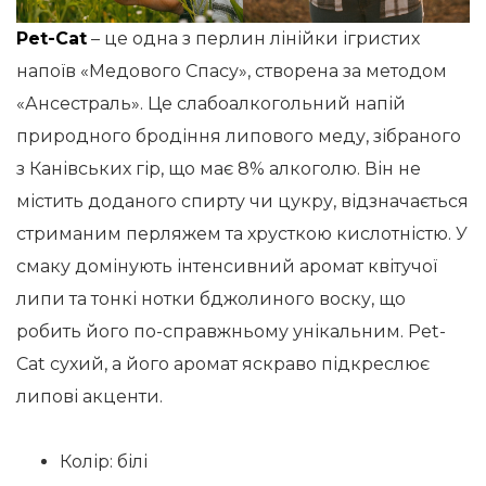
Pet-Cat
– це одна з перлин лінійки ігристих
напоїв «Медового Спасу», створена за методом
«Ансестраль». Це слабоалкогольний напій
природного бродіння липового меду, зібраного
з Канівських гір, що має 8% алкоголю. Він не
містить доданого спирту чи цукру, відзначається
стриманим перляжем та хрусткою кислотністю. У
смаку домінують інтенсивний аромат квітучої
липи та тонкі нотки бджолиного воску, що
робить його по-справжньому унікальним. Pet-
Cat сухий, а його аромат яскраво підкреслює
липові акценти.
Колір: білі