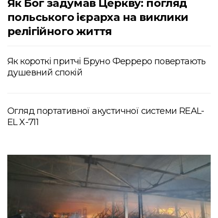
Як Бог задумав Церкву: погляд
польського ієрарха на виклики
релігійного життя
Як короткі притчі Бруно Ферреро повертають
душевний спокій
Огляд портативної акустичної системи REAL-
EL X-711