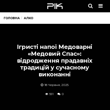
Men
ГОЛОВНА
АЛКО
Ігристі напої Медоварні
«Медовий Спас»:
відродження прадавніх
традицій у сучасному
виконанні
18 Червня, 2025
591
0