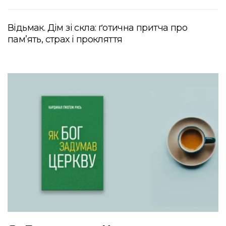
Відьмак. Дім зі скла: ґотична притча про
пам’ять, страх і прокляття