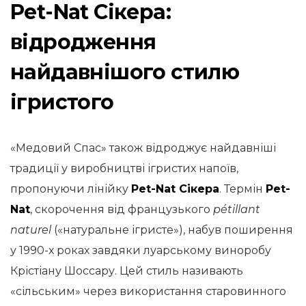
Pet-Nat Сікера:
відродження
найдавнішого стилю
ігристого
«Медовий Спас» також відроджує найдавніші
традиції у виробництві ігристих напоїв,
пропонуючи лінійку
Pet-Nat Сікера
. Термін
Pet-
Nat
, скорочення від французького
pétillant
naturel
(«натуральне ігристе»), набув поширення
у 1990-х роках завдяки луарському виноробу
Крістіану Шоссару. Цей стиль називають
«сільським» через використання старовинного