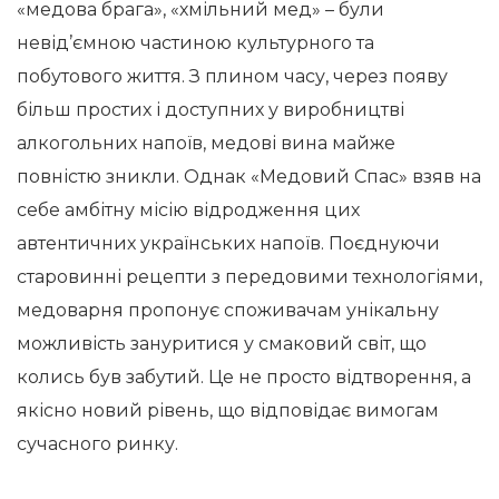
«медова брага», «хмільний мед» – були
невід’ємною частиною культурного та
побутового життя. З плином часу, через появу
більш простих і доступних у виробництві
алкогольних напоїв, медові вина майже
повністю зникли. Однак «Медовий Спас» взяв на
себе амбітну місію відродження цих
автентичних українських напоїв. Поєднуючи
старовинні рецепти з передовими технологіями,
медоварня пропонує споживачам унікальну
можливість зануритися у смаковий світ, що
колись був забутий. Це не просто відтворення, а
якісно новий рівень, що відповідає вимогам
сучасного ринку.