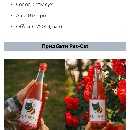
Солодкість: сухі
Алк.: 8% про.
Об’єм: 0,750L (дм3)
Придбати Pet-Сat