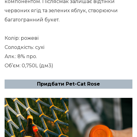
компонентом. Післясмак залишає відтінки
червоних ягід та зелених яблук, створюючи
багатогранний букет.
Колір: рожеві
Солодкість: сухі
Алк.: 8% про.
Об’єм: 0,750L (дм3)
Придбати
Pet-Сat Rose