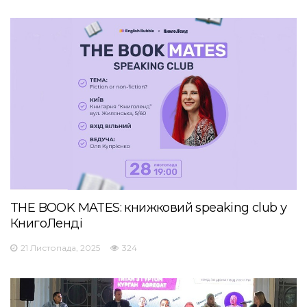
THE BOOK MATES: книжковий speaking club у
КнигоЛенді
21 Листопада, 2025
324