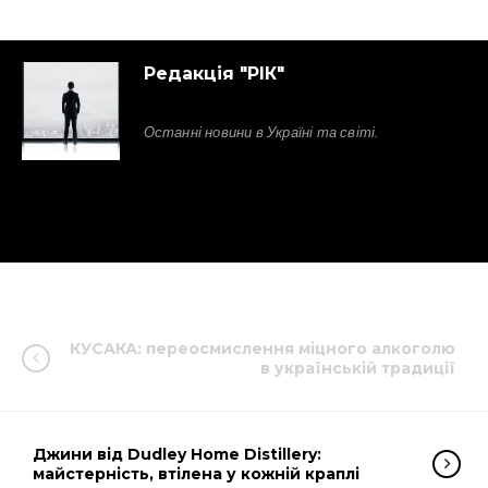
Редакція "РІК"
Останні новини в Україні та світі.
КУСАКА: переосмислення міцного алкоголю
в українській традиції
Джини від Dudley Home Distillery:
майстерність, втілена у кожній краплі