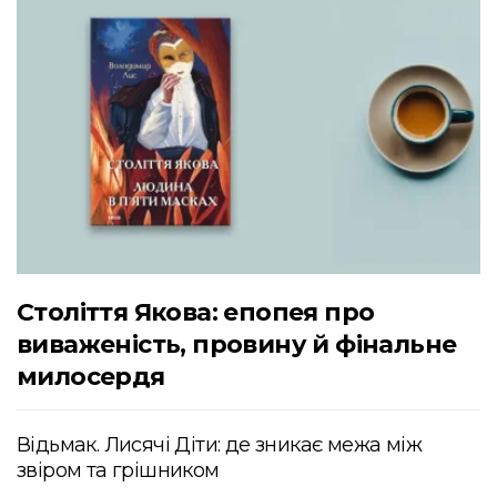
Століття Якова: епопея про
виваженість, провину й фінальне
милосердя
Відьмак. Лисячі Діти: де зникає межа між
звіром та грішником