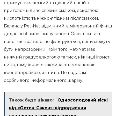
отримується легкий та цікавий напій з
приголомшливо свіжим смаком, яскравою
кислотністю та ніжно-ягідним післясмаком.
Баланс у Pet-Nat відмінний, а мінеральний фініш
додає особливої вишуканості. Оскільки такі
напої, як правило, не фільтруються, вони можуть
бути непрозорими. Крім того, Pet-Nat має
нижчий градус алкоголю та тиск, ніж інші ігристі
вина, тому їх часто закривають металевою
кроненпробкою, як пиво. Це надає їм
особливого, неформального шарму.
Також буде цікаво:
Односолодовий віскі
від «Остен-Сакен»: відродження
спадщини у кожному ковтку