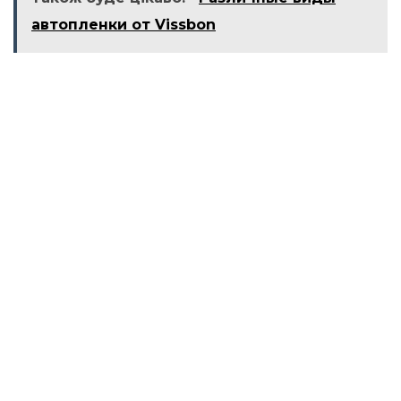
автопленки от Vissbon