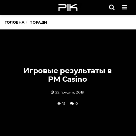
Men
ГОЛОВНА
ПОРАДИ
Игровые результаты в
PM Casino
22 Грудня, 2019
15
0