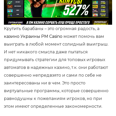
Крутить барабаны – это огромная радость, а
казино Украины PM Casino
может помочь вам
выиграть в любой момент солидный выигрыш.
И нет никакого смысла даже пытаться
придумывать стратегии для топовых игровых
автоматов в надежных казино, т.к. они работают
совершенно непредвзято и сами по себе не
заинтересованы ни в чем. Это просто
виртуальные программы, которые совершенно
равнодушны к пожеланиям игроков, но при
этом имеют определенные закономерности.