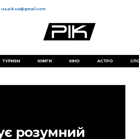
ua.pik.ua@gmail.com
ТУРИЗМ
КНИГИ
КІНО
АСТРО
СП
тує розумний