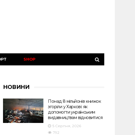
ОРТ
SHOP
НОВИНИ
Понад 8 мільйонів книжок
згоріли у Харкові: як
допомогти українським
видавництвам відновитися
5 Серпня, 2026
792