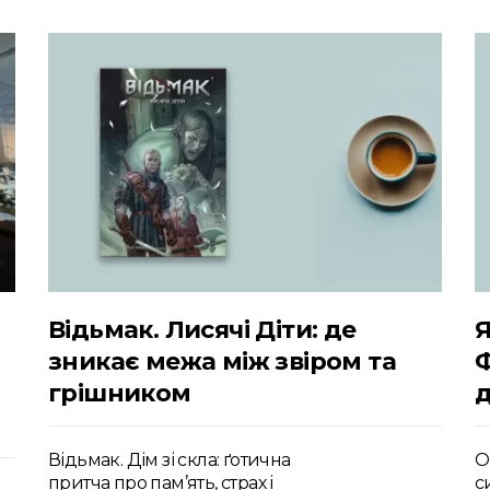
Відьмак. Лисячі Діти: де
Я
зникає межа між звіром та
грішником
д
Відьмак. Дім зі скла: ґотична
О
притча про пам’ять, страх і
с