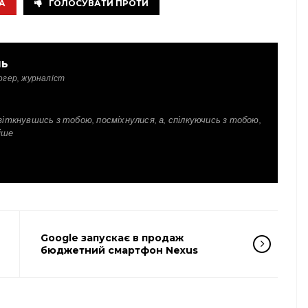
А
ГОЛОСУВАТИ ПРОТИ
ль
огер, журналіст
зіткнувшись з тобою, посміхнулися, а, спілкуючись з тобою,
іше
Google запускає в продаж
бюджетний смартфон Nexus