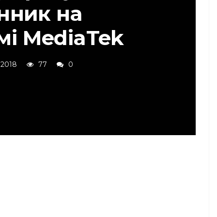
нник на
мі MediaTek
 2018
77
0