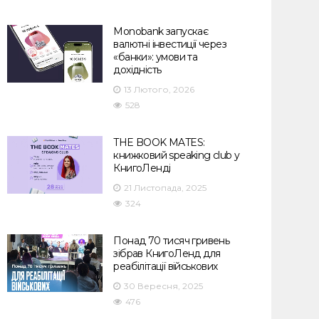
Monobank запускає
валютні інвестиції через
«банки»: умови та
дохідність
13 Лютого, 2026
528
THE BOOK MATES:
книжковий speaking club у
КнигоЛенді
21 Листопада, 2025
324
Понад 70 тисяч гривень
зібрав КнигоЛенд для
реабілітації військових
30 Вересня, 2025
476