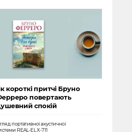
к короткі притчі Бруно
Ферреро повертають
ушевний спокій
гляд портативної акустичної
истеми REAL-EL X-711