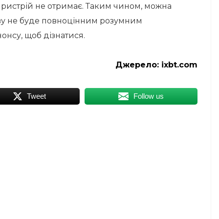
 пристрій не отримає. Таким чином, можна
ову не буде повноцінним розумним
онсу, щоб дізнатися.
Джерело:
ixbt.com
Tweet
Follow us