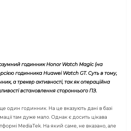
озумний годинник Honor Watch Magic (на
рсією годинника Huawei Watch GT. Суть в тому,
ник, а трекер активності, так як операційна
жливості встановлення стороннього ПЗ.
ще один годинник. На це вказують дані в базі
рмації там дуже мало. Однак є досить цікава
формі MediaTek. На який саме, не вказано, але