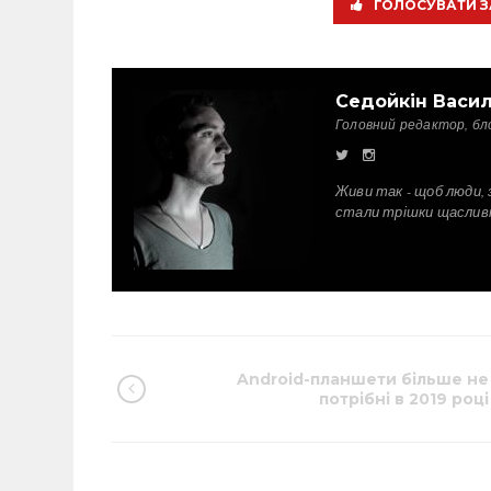
ГОЛОСУВАТИ З
Седойкін Васи
Головний редактор, бл
Живи так - щоб люди, 
стали трішки щаслив
Android-планшети більше не
потрібні в 2019 році