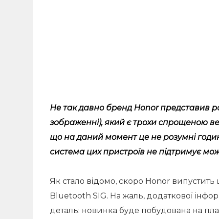
Не так давно бренд Honor представив р
зображенні), який є трохи спрощеною ве
що на даний момент це не розумні годин
система цих пристроїв не підтримує мо
Як стало відомо, скоро Honor випустить 
Bluetooth SIG. На жаль, додаткової інфо
деталь: новинка буде побудована на плат