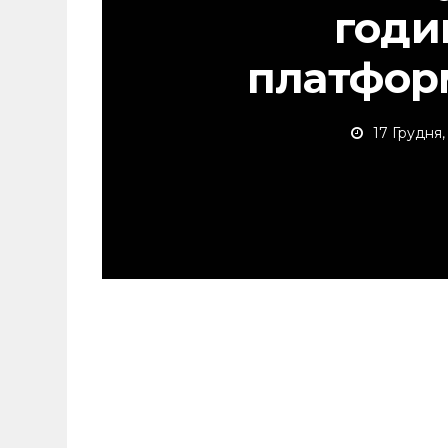
годи
платфор
17 Грудня,