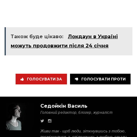
Також буде цікаво:
Локдаун в Україні
можуть продовжити після 24 січня
ГОЛОСУВАТИ ЗА
ГОЛОСУВАТИ ПРОТИ
Седойкін Василь
Головний редактор, блогер, журналіст
Живи так - щоб люди, зіткнувшись з тобою,
посміхнулися, а, спілкуючись з тобою, стали