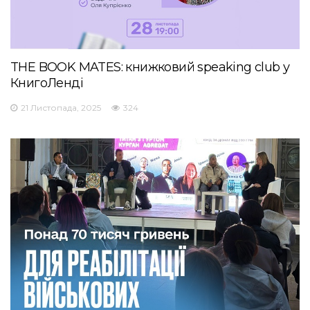
THE BOOK MATES: книжковий speaking club у
КнигоЛенді
21 Листопада, 2025
324