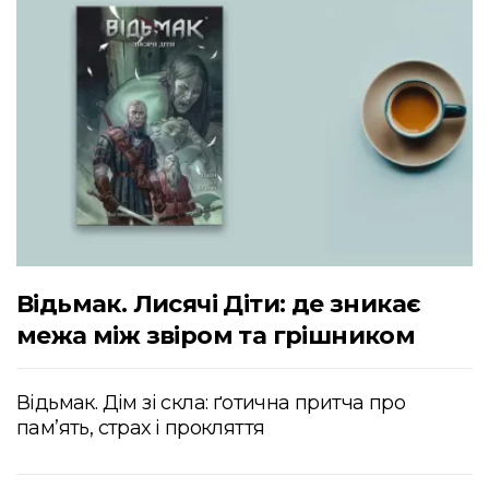
Відьмак. Лисячі Діти: де зникає
межа між звіром та грішником
Відьмак. Дім зі скла: ґотична притча про
пам’ять, страх і прокляття