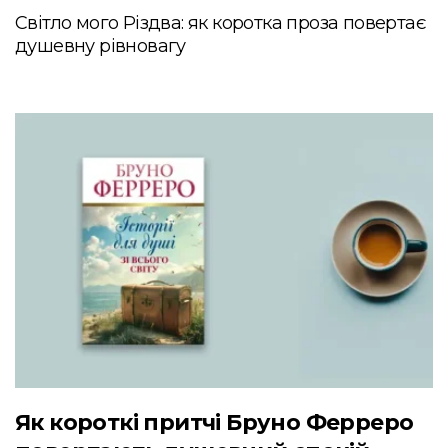
Світло мого Різдва: як коротка проза повертає
душевну рівновагу
Як короткі притчі Бруно Ферреро