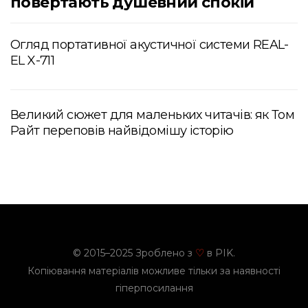
повертають душевний спокій
Огляд портативної акустичної системи REAL-
EL X-711
Великий сюжет для маленьких читачів: як Том
Райт переповів найвідомішу історію
© 2015–2025 Зроблено з
в PIK.
♡
Копіювання матеріалів можливе тільки за наявності
гіперпосилання