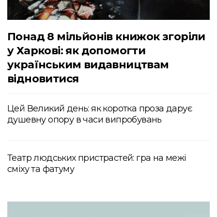
Понад 8 мільйонів книжок згоріли
у Харкові: як допомогти
українським видавництвам
відновитися
Цей Великий день: як коротка проза дарує
душевну опору в часи випробувань
Театр людських пристрастей: гра на межі
сміху та фатуму