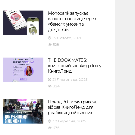
Monobank запускає
валютні інвестиції через
«банки»: умови та
дохідність
13 Лютого, 2026
528
THE BOOK MATES:
книжковий speaking club у
КнигоЛенді
21 Листопада, 2025
324
Понад 70 тисяч гривень
зібрав КнигоЛенд для
реабілітації військових
30 Вересня, 2025
476