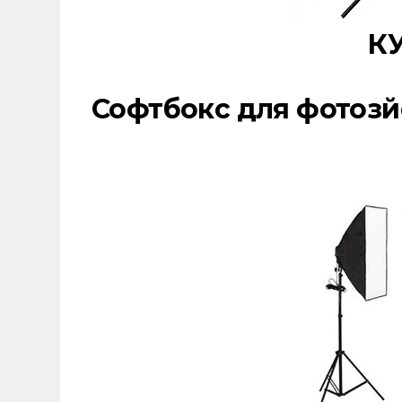
К
Софтбокс для фотоз