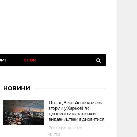
ОРТ
SHOP
НОВИНИ
Понад 8 мільйонів книжок
згоріли у Харкові: як
допомогти українським
видавництвам відновитися
5 Серпня, 2026
792