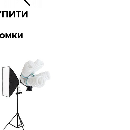
УПИТИ
йомки