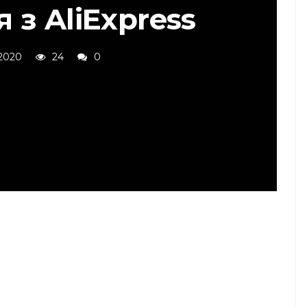
 з AliExpress
 2020
24
0