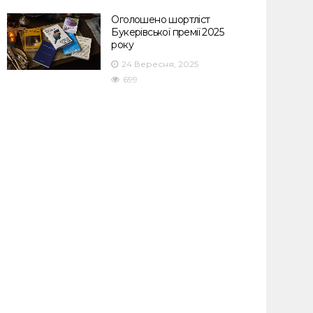
Оголошено шортліст
Букерівської премії 2025
року
24 Вересня, 2025
699