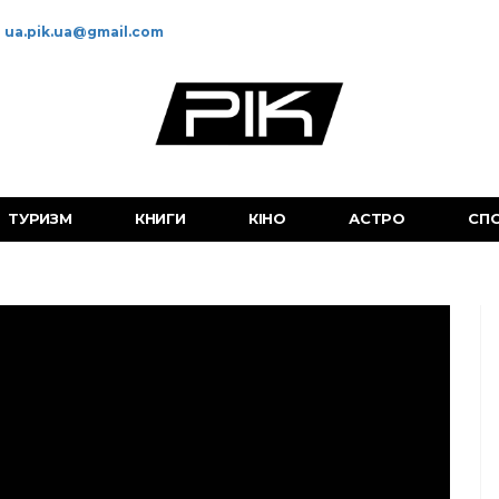
ua.pik.ua@gmail.com
ТУРИЗМ
КНИГИ
КІНО
АСТРО
СП