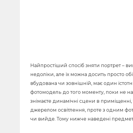
Найпростіший спосіб зняти портрет – ви
недоліки, але їх можна досить просто об
вбудована чи зовнішній, має один істотн
фотомодель до того моменту, поки не на
знімаєте динамічні сцени в приміщенні,
джерелом освітлення, проте з одним фо
чи вийде. Тому нижче наведені предмети