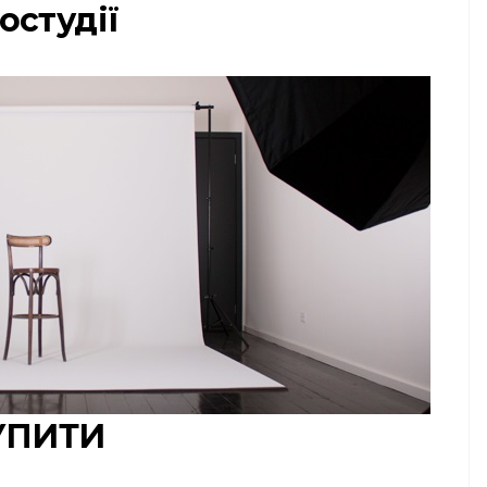
остудії
УПИТИ