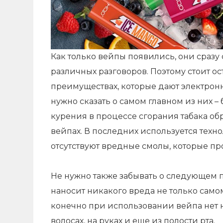
Как только вейпы появились, они сраз
различных разговоров. Поэтому стоит о
преимуществах, которые дают электронны
нужно сказать о самом главном из них –
курения в процессе сгорания табака обр
вейпах. В последних используется техн
отсутствуют вредные смолы, которые про
Не нужно также забывать о следующем п
наносит никакого вреда не только само
конечно при использовании вейпа нет н
волосах, на руках и еще из полости рта.