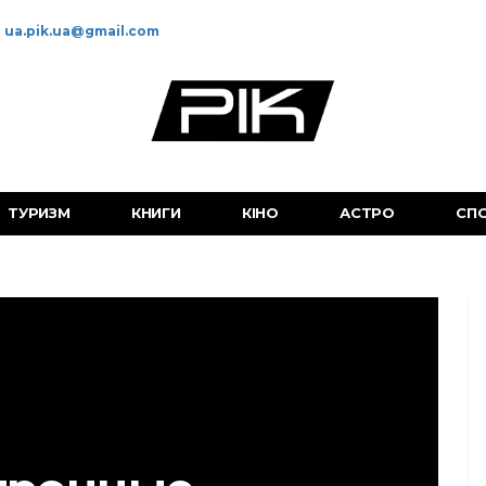
ua.pik.ua@gmail.com
ТУРИЗМ
КНИГИ
КІНО
АСТРО
СП