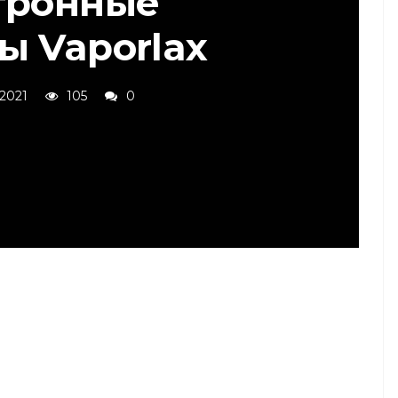
тронные
ы Vaporlax
 2021
105
0