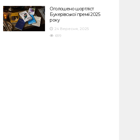
Оголошено шортліст
Букерівської премії 2025
року
24 Вересня, 2025
699