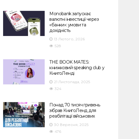
Monobank запускає
валютні інвестиції через
«банки»: умови та
дохідність
13 Лютого, 2026
528
THE BOOK MATES:
книжковий speaking club у
КнигоЛенді
21 Листопада, 2025
324
Понад 70 тисяч гривень
зібрав КнигоЛенд для
реабілітації військових
30 Вересня, 2025
476