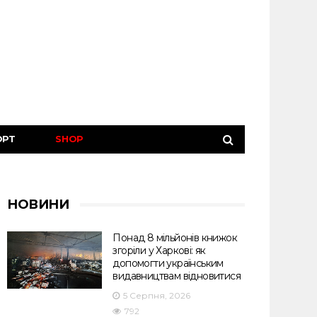
ОРТ
SHOP
НОВИНИ
Понад 8 мільйонів книжок
згоріли у Харкові: як
допомогти українським
видавництвам відновитися
5 Серпня, 2026
792