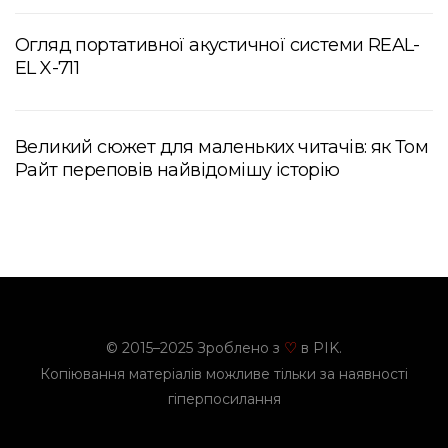
Огляд портативної акустичної системи REAL-
EL X-711
Великий сюжет для маленьких читачів: як Том
Райт переповів найвідомішу історію
© 2015–2025 Зроблено з
в PIK.
♡
Копіювання матеріалів можливе тільки за наявності
гіперпосилання