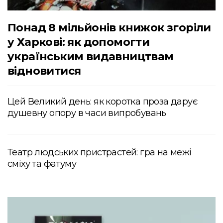
Понад 8 мільйонів книжок згоріли
у Харкові: як допомогти
українським видавництвам
відновитися
Цей Великий день: як коротка проза дарує
душевну опору в часи випробувань
Театр людських пристрастей: гра на межі
сміху та фатуму