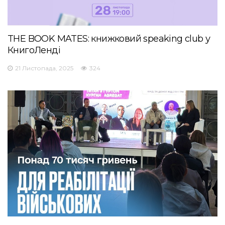
THE BOOK MATES: книжковий speaking club у
КнигоЛенді
21 Листопада, 2025
324