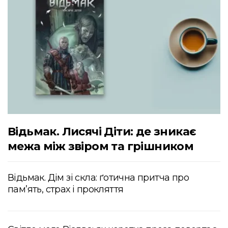
Відьмак. Лисячі Діти: де зникає
межа між звіром та грішником
Відьмак. Дім зі скла: ґотична притча про
пам’ять, страх і прокляття