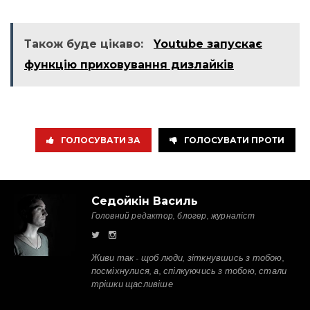
Також буде цікаво:
Youtube запускає
функцію приховування дизлайків
ГОЛОСУВАТИ ЗА
ГОЛОСУВАТИ ПРОТИ
Седойкін Василь
Головний редактор, блогер, журналіст
Живи так - щоб люди, зіткнувшись з тобою,
посміхнулися, а, спілкуючись з тобою, стали
трішки щасливіше