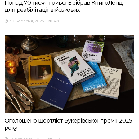
Понад 70 тисяч гривень зібрав КнигоЛенд
для реабілітації військових
30 Вересня, 2025
476
Оголошено шортліст Букерівської премії 2025
року
24 Вересня, 2025
699