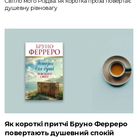
Світло мого Різдва: як коротка проза повертає
душевну рівновагу
Як короткі притчі Бруно Ферреро
повертають душевний спокій