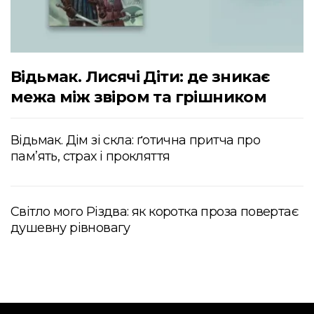
Відьмак. Лисячі Діти: де зникає
межа між звіром та грішником
Відьмак. Дім зі скла: ґотична притча про
пам’ять, страх і прокляття
Світло мого Різдва: як коротка проза повертає
душевну рівновагу