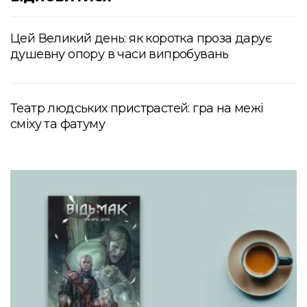
Цей Великий день: як коротка проза дарує
душевну опору в часи випробувань
Театр людських пристрастей: гра на межі
сміху та фатуму