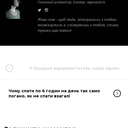
Головний редактор, блогер, журналіст
Живи так - щоб люди, зіткнувшись з тобою,
посміхнулися, а, спілкуючись з тобою, стали
трішки щасливіше
У Лондоні відкрили готель «нуль зірок»
Чому спати по 6 годин на день так само
погано, як не спати взагалі