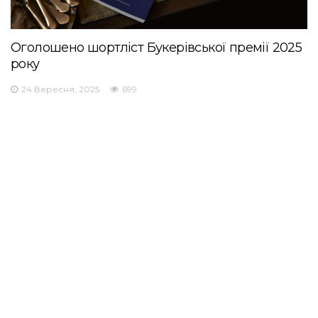
Оголошено шортліст Букерівської премії 2025
року
24 Вересня, 2025
699