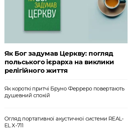
Як Бог задумав Церкву: погляд
польського ієрарха на виклики
релігійного життя
Як короткі притчі Бруно Ферреро повертають
душевний спокій
Огляд портативної акустичної системи REAL-
EL X-711