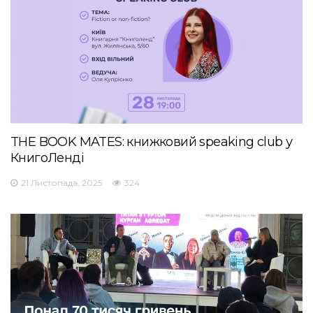
THE BOOK MATES: книжковий speaking club у
КнигоЛенді
21 Листопада, 2025
324