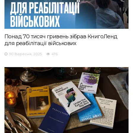
Понад 70 тисяч гривень зібрав КнигоЛенд
для реабілітації військових
30 Вересня, 2025
476