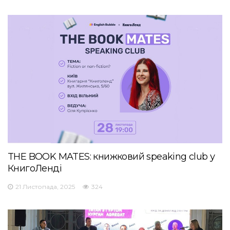
THE BOOK MATES: книжковий speaking club у
КнигоЛенді
21 Листопада, 2025
324