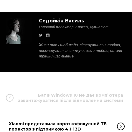
Седойкін Василь
Головний редактор, блогер, журналіст
Живи так - щоб люди, зіткнувшись з тобою,
посміхнулися, а, спілкуючись з тобою, стали
трішки щасливіше
Баг в Windows 10 не дає комп’ютера
завантажуватися після відновлення системи
Xiaomi представила короткофокусной ТВ-
проектор з підтримкою 4К і 3D