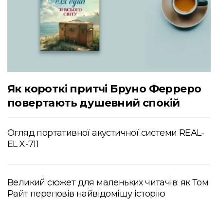
Як короткі притчі Бруно Ферреро
повертають душевний спокій
Огляд портативної акустичної системи REAL-
EL X-711
Великий сюжет для маленьких читачів: як Том
Райт переповів найвідомішу історію