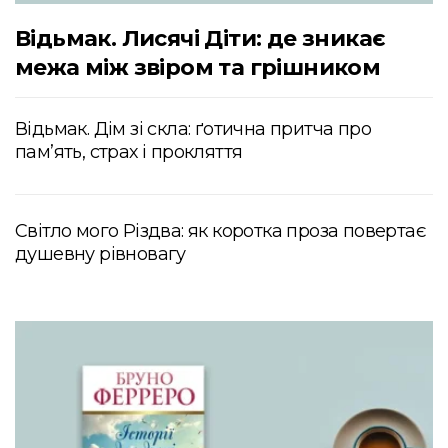
Відьмак. Лисячі Діти: де зникає
межа між звіром та грішником
Відьмак. Дім зі скла: ґотична притча про
пам’ять, страх і прокляття
Світло мого Різдва: як коротка проза повертає
душевну рівновагу