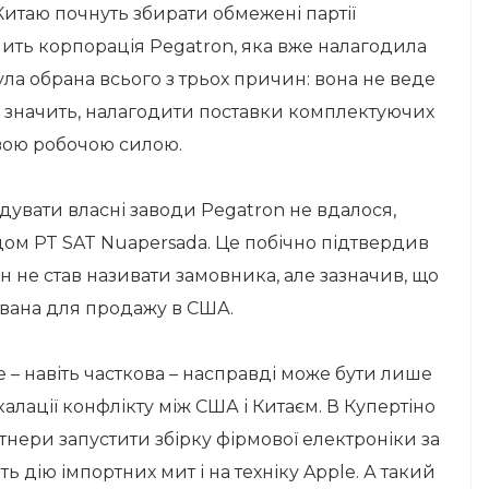
Китаю почнуть збирати обмежені партії
упить корпорація Pegatron, яка вже налагодила
була обрана всього з трьох причин: вона не веде
, а значить, налагодити поставки комплектуючих
евою робочою силою.
дувати власні заводи Pegatron не вдалося,
ом PT SAT Nuapersada. Це побічно підтвердив
 не став називати замовника, але зазначив, що
вана для продажу в США.
– навіть часткова – насправді може бути лише
лації конфлікту між США і Китаєм. В Купертіно
ртнери запустити збірку фірмової електроніки за
дію імпортних мит і на техніку Apple. А такий