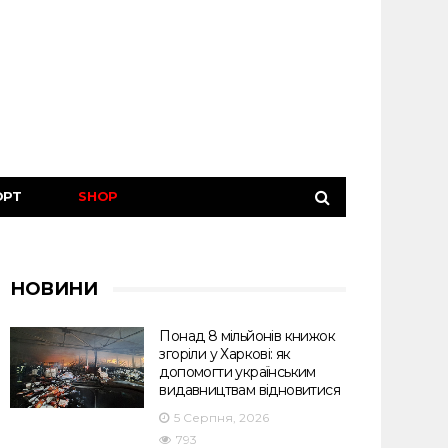
ОРТ
SHOP
НОВИНИ
Понад 8 мільйонів книжок
згоріли у Харкові: як
допомогти українським
видавництвам відновитися
5 Серпня, 2026
793