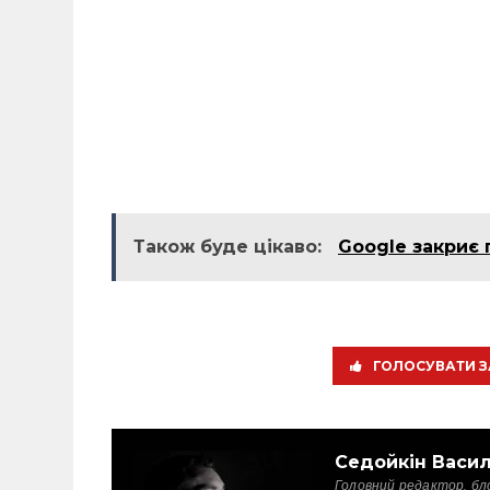
Також буде цікаво:
Google закриє 
ГОЛОСУВАТИ З
Седойкін Васи
Головний редактор, бл