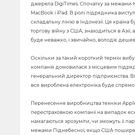
джерела DigiTimes. Спочатку за межами 
MacBook і iPad. В ролі підрядника вист
складальну лінію в Індонезії. Ця країна 
торгову війну з США, знаходиться в Азії
буде неважко, і звичайно, володіє деш
Оскільки за такий короткий термін вибу
компанія домовилася з місцевим підряд
генеральний директор підприємства. Він
вся вироблена електроніка буде спрямо
Перенесення виробництва техніки Apple 
перестраховкою компанії на випадок еска
намагаються зрозуміти, чи зможуть її па
межами Піднебесної, якщо США поширять 