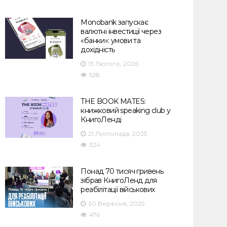
Monobank запускає
валютні інвестиції через
«банки»: умови та
дохідність
13 Лютого, 2026
528
THE BOOK MATES:
книжковий speaking club у
КнигоЛенді
21 Листопада, 2025
324
Понад 70 тисяч гривень
зібрав КнигоЛенд для
реабілітації військових
30 Вересня, 2025
476