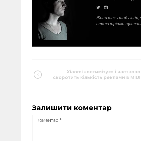
Живи так - щоб люди, 
стали трішки щаслив
Xiaomi «оптимізує» і частково
скоротить кількість реклами в MIUI
Залишити коментар