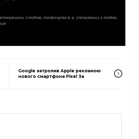
зіткнувшись з тобою, посміхнулися, а, спілкуючись з тобою,
іше
Google затролив Apple рекламою
нового смартфона Pixel 3a