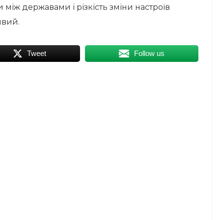
 між державами і різкість зміни настроїв
ивий.
Tweet
Follow us