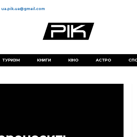
ua.pik.ua@gmail.com
ТУРИЗМ
КНИГИ
КІНО
АСТРО
СП