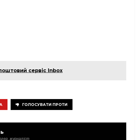
поштовий сервіс Inbox
А
ГОЛОСУВАТИ ПРОТИ
ль
огер, журналіст