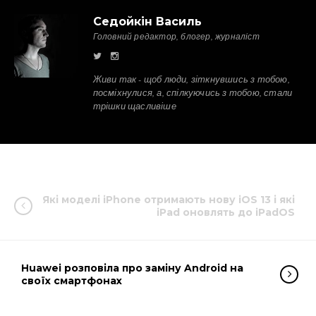
Седойкін Василь
Головний редактор, блогер, журналіст
Живи так - щоб люди, зіткнувшись з тобою,
посміхнулися, а, спілкуючись з тобою, стали
трішки щасливіше
Які моделі iPhone отримають нову iOS 13 і які
iPad оновлять до iPadOS
Huawei розповіла про заміну Android на
своїх смартфонах