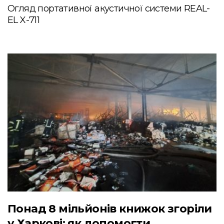
Огляд портативної акустичної системи REAL-
EL X-711
Понад 8 мільйонів книжок згоріли
у Харкові: як допомогти