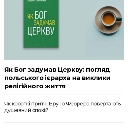
Як Бог задумав Церкву: погляд
польського ієрарха на виклики
релігійного життя
Як короткі притчі Бруно Ферреро повертають
душевний спокій