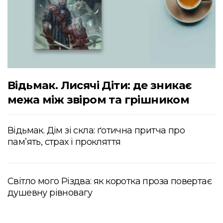
Відьмак. Лисячі Діти: де зникає
межа між звіром та грішником
Відьмак. Дім зі скла: ґотична притча про
пам’ять, страх і прокляття
Світло мого Різдва: як коротка проза повертає
душевну рівновагу