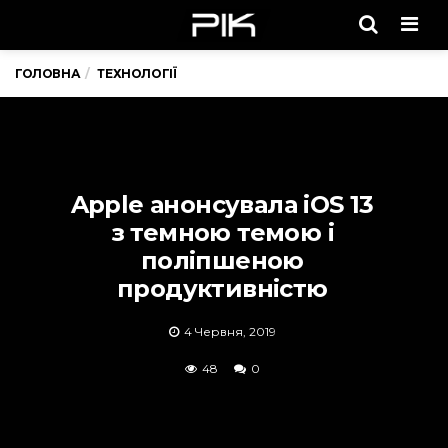
Men
ГОЛОВНА
ТЕХНОЛОГІЇ
Apple анонсувала iOS 13
з темною темою і
поліпшеною
продуктивністю
4 Червня, 2019
48
0