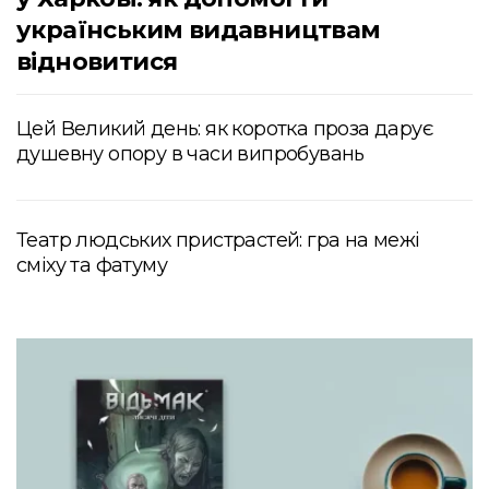
українським видавництвам
відновитися
Цей Великий день: як коротка проза дарує
душевну опору в часи випробувань
Театр людських пристрастей: гра на межі
сміху та фатуму