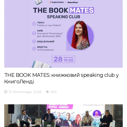
THE BOOK MATES: книжковий speaking club у
КнигоЛенді
21 Листопада, 2025
324