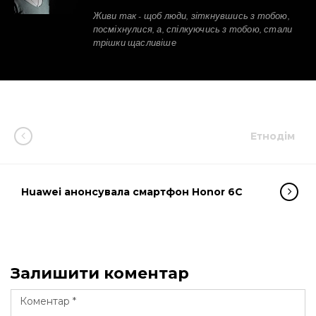
Живи так - щоб люди, зіткнувшись з тобою,
посміхнулися, а, спілкуючись з тобою, стали
трішки щасливіше
Етнодім
Huawei анонсувала смартфон Honor 6C
Залишити коментар