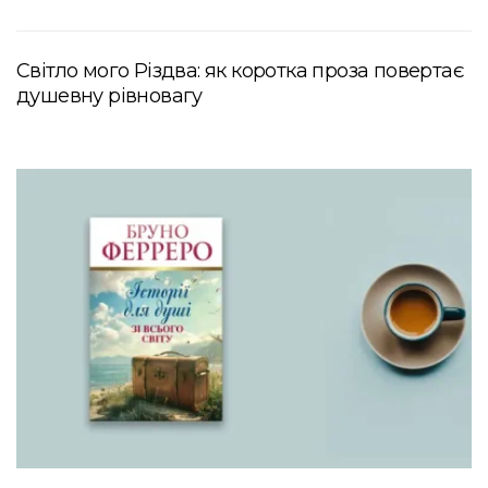
Світло мого Різдва: як коротка проза повертає
душевну рівновагу