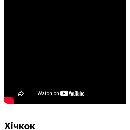
Хічкок