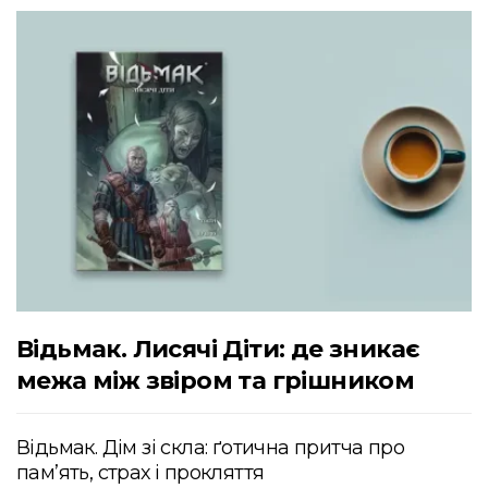
Відьмак. Лисячі Діти: де зникає
межа між звіром та грішником
Відьмак. Дім зі скла: ґотична притча про
пам’ять, страх і прокляття