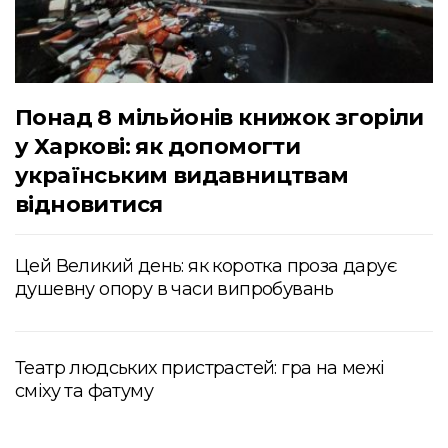
Понад 8 мільйонів книжок згоріли
у Харкові: як допомогти
українським видавництвам
відновитися
Цей Великий день: як коротка проза дарує
душевну опору в часи випробувань
Театр людських пристрастей: гра на межі
сміху та фатуму