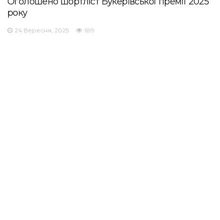
Оголошено шортліст Букерівської премії 2025
року
24 Вересня, 2025
699