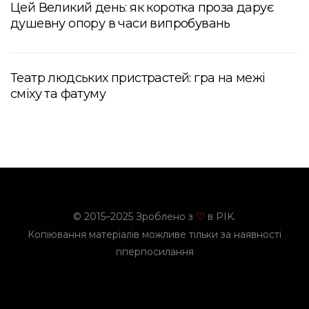
Цей Великий день: як коротка проза дарує
душевну опору в часи випробувань
Театр людських пристрастей: гра на межі
сміху та фатуму
© 2015–2025 Зроблено з
в PIK.
♡
Копіювання матеріалів можливе тільки за наявності
гіперпосилання