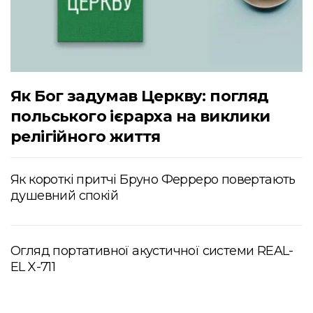
Як Бог задумав Церкву: погляд
польського ієрарха на виклики
релігійного життя
Як короткі притчі Бруно Ферреро повертають
душевний спокій
Огляд портативної акустичної системи REAL-
EL X-711