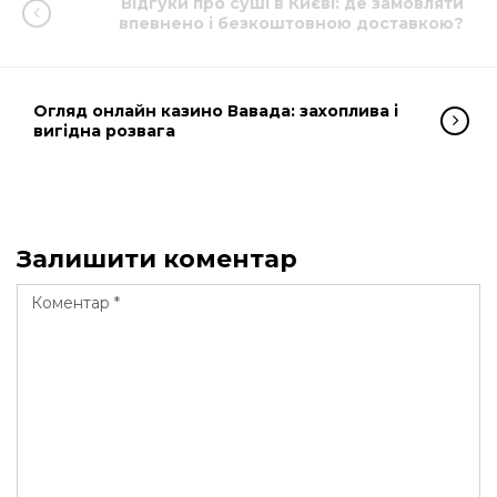
Відгуки про суші в Києві: де замовляти
впевнено і безкоштовною доставкою?
Огляд онлайн казино Вавада: захоплива і
вигідна розвага
Залишити коментар