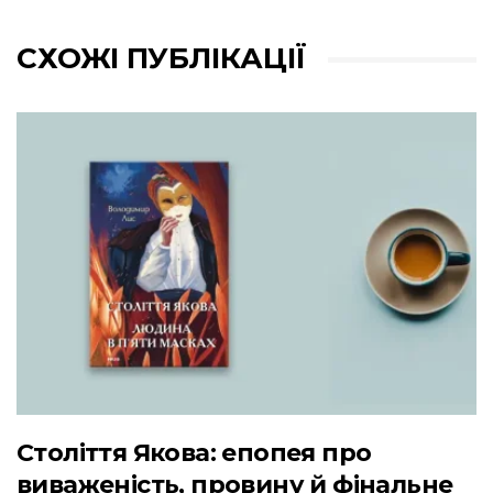
СХОЖІ ПУБЛІКАЦІЇ
Століття Якова: епопея про
виваженість, провину й фінальне