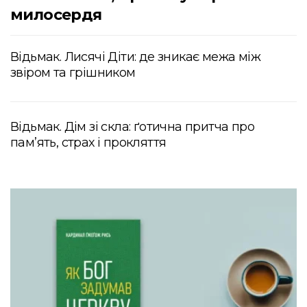
милосердя
Відьмак. Лисячі Діти: де зникає межа між
звіром та грішником
Відьмак. Дім зі скла: ґотична притча про
пам’ять, страх і прокляття