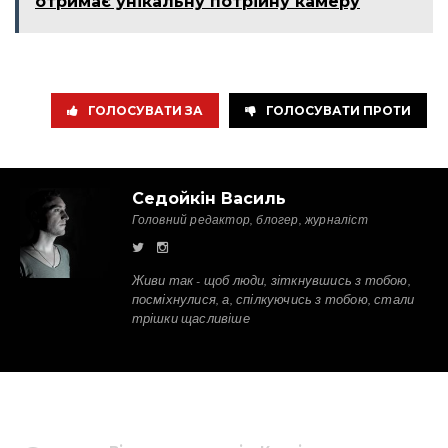
отримає унікальну потрійну камеру
ГОЛОСУВАТИ ЗА
ГОЛОСУВАТИ ПРОТИ
Седойкін Василь
Головний редактор, блогер, журналіст
Живи так - щоб люди, зіткнувшись з тобою,
посміхнулися, а, спілкуючись з тобою, стали
трішки щасливіше