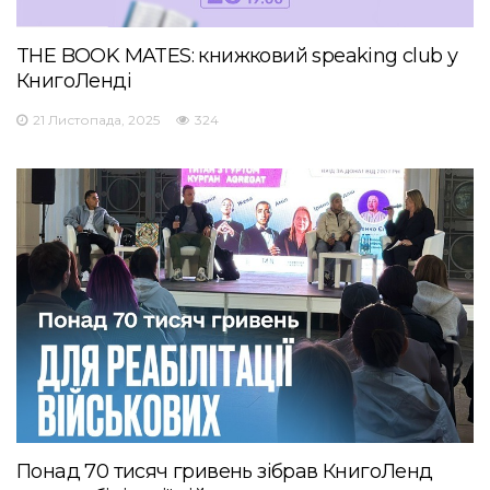
THE BOOK MATES: книжковий speaking club у
КнигоЛенді
21 Листопада, 2025
324
Понад 70 тисяч гривень зібрав КнигоЛенд