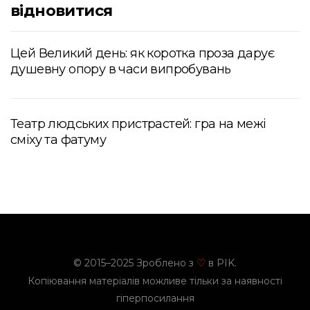
відновитися
Цей Великий день: як коротка проза дарує
душевну опору в часи випробувань
Театр людських пристрастей: гра на межі
сміху та фатуму
© 2015–2025 Зроблено з
в PIK.
♡
Копіювання матеріалів можливе тільки за наявності
гіперпосилання