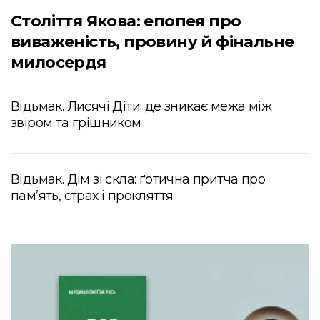
Століття Якова: епопея про
виваженість, провину й фінальне
милосердя
Відьмак. Лисячі Діти: де зникає межа між
звіром та грішником
Відьмак. Дім зі скла: ґотична притча про
пам’ять, страх і прокляття