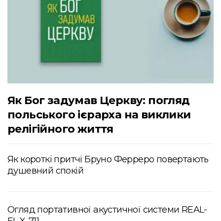
Як Бог задумав Церкву: погляд
польського ієрарха на виклики
релігійного життя
Як короткі притчі Бруно Ферреро повертають
душевний спокій
Огляд портативної акустичної системи REAL-
EL X-711