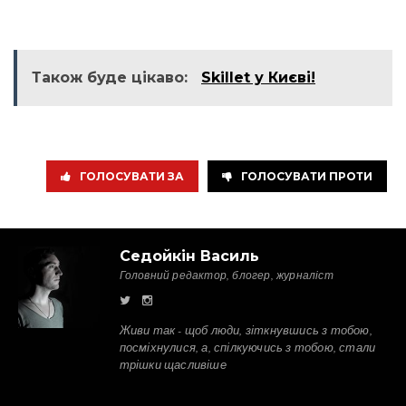
Також буде цікаво:
Skillet у Києві!
ГОЛОСУВАТИ ЗА
ГОЛОСУВАТИ ПРОТИ
Седойкін Василь
Головний редактор, блогер, журналіст
Живи так - щоб люди, зіткнувшись з тобою,
посміхнулися, а, спілкуючись з тобою, стали
трішки щасливіше