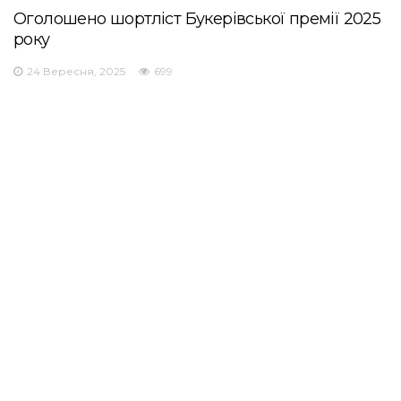
Оголошено шортліст Букерівської премії 2025
року
24 Вересня, 2025
699