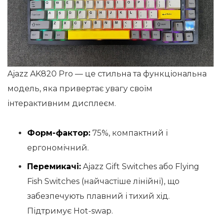
Ajazz AK820 Pro — це стильна та функціональна
модель, яка привертає увагу своїм
інтерактивним дисплеєм.
Форм-фактор:
75%, компактний і
ергономічний.
Перемикачі:
Ajazz Gift Switches або Flying
Fish Switches (найчастіше лінійні), що
забезпечують плавний і тихий хід.
Підтримує Hot-swap.