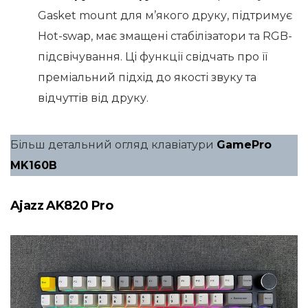
Gasket mount для м’якого друку, підтримує
Hot-swap, має змащені стабілізатори та RGB-
підсвічування. Ці функції свідчать про її
преміальний підхід до якості звуку та
відчуттів від друку.
Більш детальний огляд клавіатури
GamePro
MK160B
Ajazz AK820 Pro