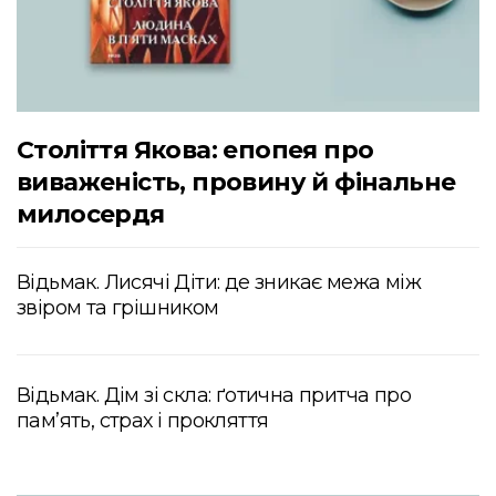
Століття Якова: епопея про
виваженість, провину й фінальне
милосердя
Відьмак. Лисячі Діти: де зникає межа між
звіром та грішником
Відьмак. Дім зі скла: ґотична притча про
пам’ять, страх і прокляття