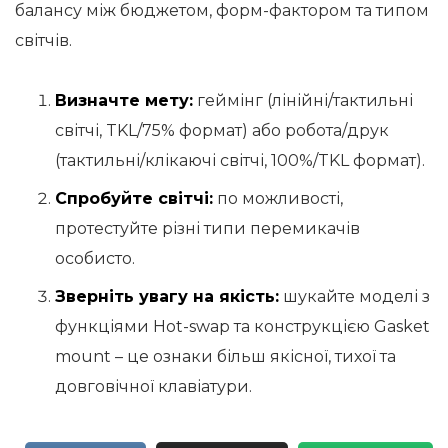
балансу між бюджетом, форм-фактором та типом
світчів.
Визначте мету:
геймінг (лінійні/тактильні
світчі, TKL/75% формат) або робота/друк
(тактильні/клікаючі світчі, 100%/TKL формат).
Спробуйте світчі:
по можливості,
протестуйте різні типи перемикачів
особисто.
Зверніть увагу на якість:
шукайте моделі з
функціями Hot-swap та конструкцією Gasket
mount – це ознаки більш якісної, тихої та
довговічної клавіатури.