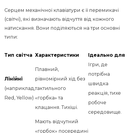
Серцем механічної клавіатури є її перемикачі
(світчі), які визначають відчуття від кожного
натискання. Вони поділяються на три основні
типи:
Тип світча
Характеристики
Ідеально для
Ігри, де
Плавний,
потрібна
Лінійні
рівномірний хід без
швидка
(наприклад,
тактильного
реакція, тихе
Red, Yellow)
«горбка» та
робоче
клацання. Тихіші.
середовище.
Мають відчутний
«горбок» посередині