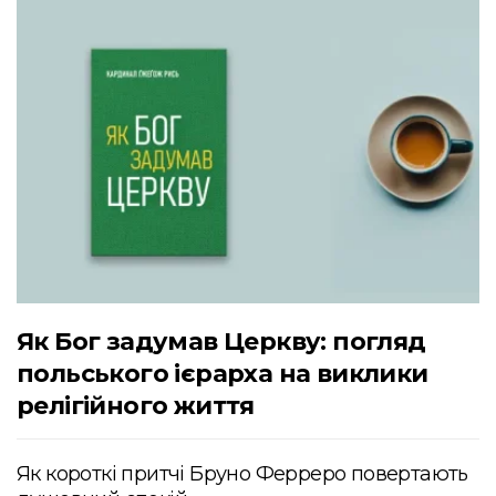
Як Бог задумав Церкву: погляд
польського ієрарха на виклики
релігійного життя
Як короткі притчі Бруно Ферреро повертають