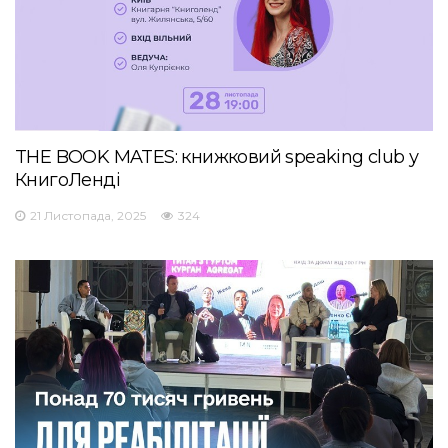
THE BOOK MATES: книжковий speaking club у
КнигоЛенді
21 Листопада, 2025
324