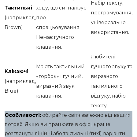
Набір тексту,
Тактильні
ходу, що сигналізує
програмування,
(наприклад,
про
універсальне
Brown)
спрацьовування.
використання.
Немає гучного
клацання.
Любителі
Мають тактильний
гучного звуку та
Клікаючі
«горбок» і гучний,
виразного
(наприклад,
виразний звук
тактильного
Blue)
клацання.
відгуку, набір
тексту.
Особливості:
обирайте світч залежно від ваших
потреб. Якщо ви працюєте в офісі, краще
розглянути лінійні або тактильні (тихі) варіанти.