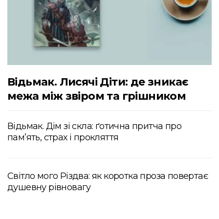
Відьмак. Лисячі Діти: де зникає
межа між звіром та грішником
Відьмак. Дім зі скла: ґотична притча про
пам’ять, страх і прокляття
Світло мого Різдва: як коротка проза повертає
душевну рівновагу