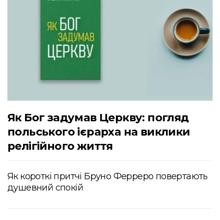
Як Бог задумав Церкву: погляд
польського ієрарха на виклики
релігійного життя
Як короткі притчі Бруно Ферреро повертають
душевний спокій