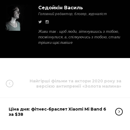
Седойкін Василь
Головний редактор, блогер, журналіст
Живи так - щоб люди, зіткнувшись з тобою,
посміхнулися, а, спілкуючись з тобою, стали
трішки щасливіше
Найгірші фільми та актори 2020 року за
версією антипремії «Золота малина»
Ціна дня: фітнес-браслет Xiaomi Mi Band 6
за $38