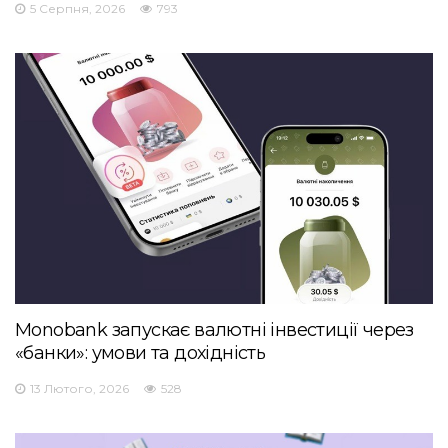
5 Серпня, 2026
793
Monobank запускає валютні інвестиції через
«банки»: умови та дохідність
13 Лютого, 2026
528