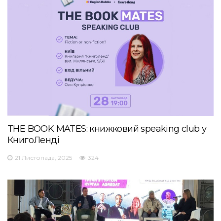
THE BOOK MATES: книжковий speaking club у
КнигоЛенді
21 Листопада, 2025
324