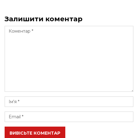
Залишити коментар
ВИВІСЬТЕ КОМЕНТАР