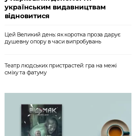
українським видавництвам
відновитися
Цей Великий день: як коротка проза дарує
душевну опору в часи випробувань
Театр людських пристрастей: гра на межі
сміху та фатуму