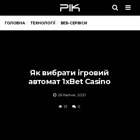
Men
ГОЛОВНА
ТЕХНОЛОГІЇ
ВЕБ-СЕРВІСИ
Як вибрати ігровий
автомат 1xBet Casino
26 Квітня, 2021
13
0