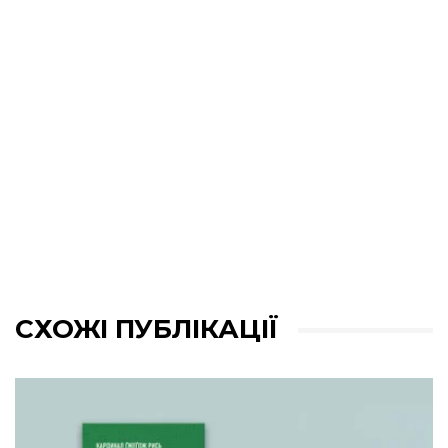
СХОЖІ ПУБЛІКАЦІЇ