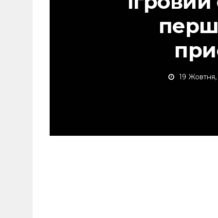
ігровий
перш
при
19 Жовтня,