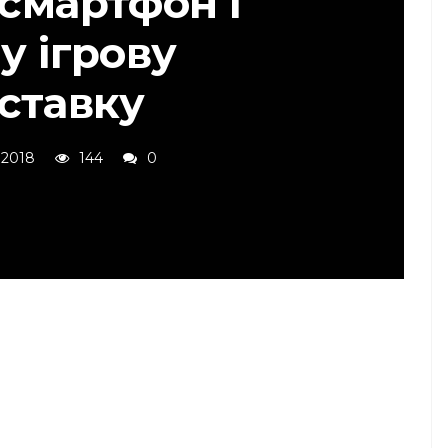
 смартфон і
у ігрову
ставку
 2018
144
0