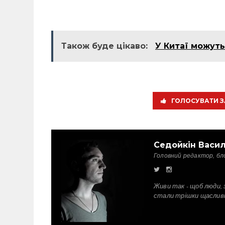
Також буде цікаво:
У Китаї можуть
ГОЛОСУВАТИ З
Седойкін Васи
Головний редактор, бл
Живи так - щоб люди, 
стали трішки щаслив