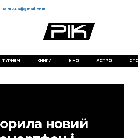
ua.pik.ua@gmail.com
ТУРИЗМ
КНИГИ
КІНО
АСТРО
СП
ворила новий