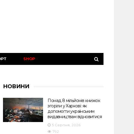
ОРТ
SHOP
НОВИНИ
Понад 8 мільйонів книжок
згоріли у Харкові: як
допомогти українським
видавництвам відновитися
5 Серпня, 2026
792