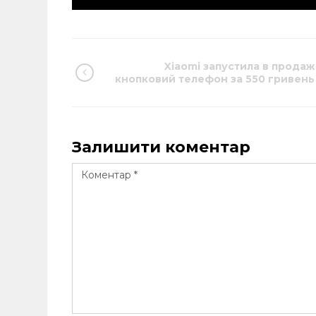
Xiaomi запустила в продаж
кнопковий телефон за 550 гривень
Залишити коментар