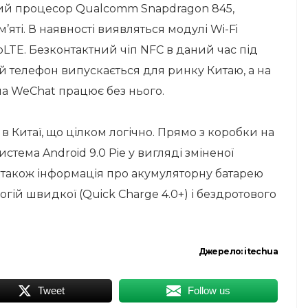
ий процесор Qualcomm Snapdragon 845,
’яті. В наявності виявляться модулі Wi-Fi
 VoLTE. Безконтактний чіп NFC в даний час під
 телефон випускається для ринку Китаю, а на
ма WeChat працює без нього.
 в Китаї, що цілком логічно. Прямо з коробки на
стема Android 9.0 Pie у вигляді зміненої
 Є також інформація про акумуляторну батарею
гій швидкої (Quick Charge 4.0+) і бездротового
Джерело:
itechua
Tweet
Follow us