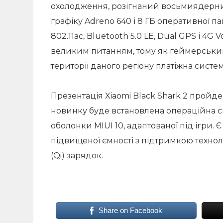
охолодження, розігнаний восьмиядерн
графіку Adreno 640 і 8 ГБ оперативної пам
802.11ac, Bluetooth 5.0 LE, Dual GPS і 4G
великим питанням, тому як геймерський
території даного регіону платіжна систе
Презентація Xiaomi Black Shark 2 пройде
новинку буде встановлена ​​операційна си
оболонки MIUI 10, адаптованої під ігри.
підвищеної ємності з підтримкою техноло
(Qi) зарядок.
Share on Facebook