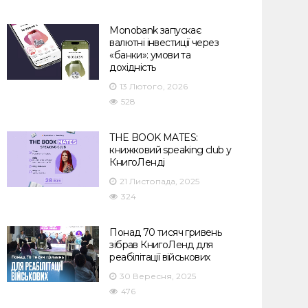
Monobank запускає
валютні інвестиції через
«банки»: умови та
дохідність
13 Лютого, 2026
528
THE BOOK MATES:
книжковий speaking club у
КнигоЛенді
21 Листопада, 2025
324
Понад 70 тисяч гривень
зібрав КнигоЛенд для
реабілітації військових
30 Вересня, 2025
476