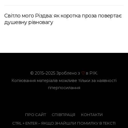
Світло мого Різдва: як коротка проза повертає
душевну рівновагу
© 2015–2025 Зроблено з
в PIK.
♡
Копіювання матеріалів можливе тільки за наявності
гіперпосилання
ПРО САЙТ
СПІВПРАЦЯ
КОНТАКТИ
CTRL + ENTER – ЯКЩО ЗНАЙШЛИ ПОМИЛКУ В ТЕКСТІ