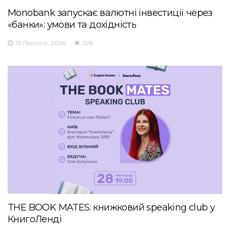
Monobank запускає валютні інвестиції через
«банки»: умови та дохідність
13 Лютого, 2026
528
THE BOOK MATES: книжковий speaking club у
КнигоЛенді