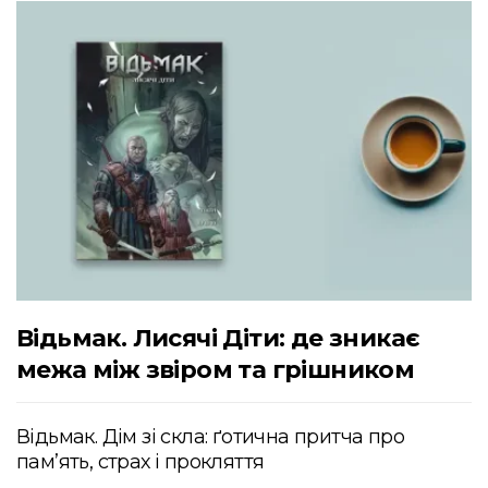
Відьмак. Лисячі Діти: де зникає
межа між звіром та грішником
Відьмак. Дім зі скла: ґотична притча про
пам’ять, страх і прокляття