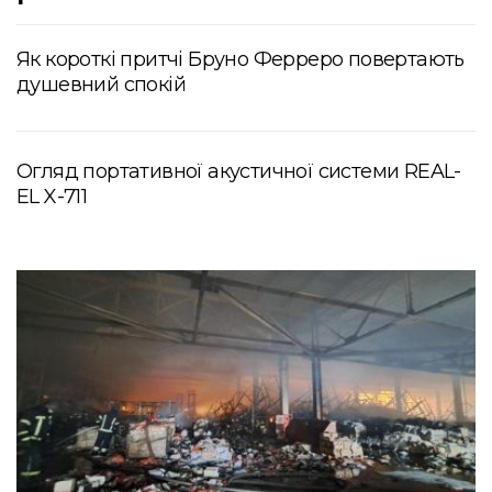
Як короткі притчі Бруно Ферреро повертають
душевний спокій
Огляд портативної акустичної системи REAL-
EL X-711