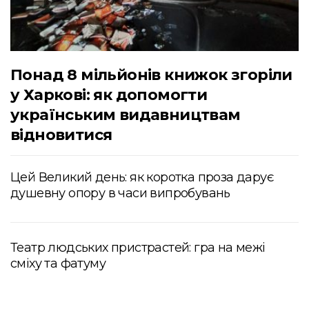
Понад 8 мільйонів книжок згоріли
у Харкові: як допомогти
українським видавництвам
відновитися
Цей Великий день: як коротка проза дарує
душевну опору в часи випробувань
Театр людських пристрастей: гра на межі
сміху та фатуму