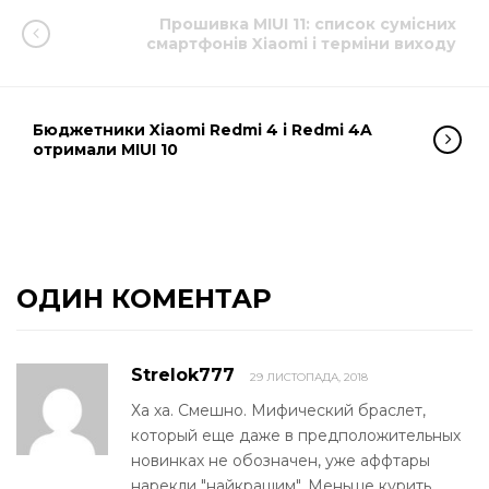
Прошивка MIUI 11: список сумісних
смартфонів Xiaomi і терміни виходу
Бюджетники Xiaomi Redmi 4 і Redmi 4A
отримали MIUI 10
ОДИН КОМЕНТАР
Strelok777
29 ЛИСТОПАДА, 2018
Ха ха. Смешно. Мифический браслет,
который еще даже в предположительных
новинках не обозначен, уже аффтары
нарекли "найкращим". Меньше курить