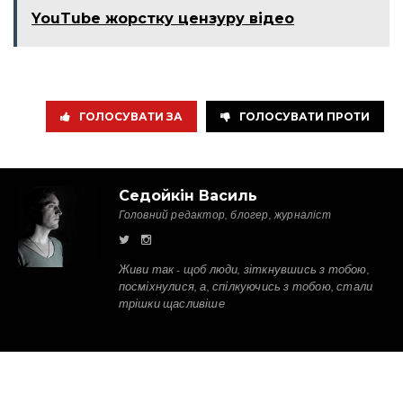
YouTube жорстку цензуру відео
ГОЛОСУВАТИ ЗА
ГОЛОСУВАТИ ПРОТИ
Седойкін Василь
Головний редактор, блогер, журналіст
Живи так - щоб люди, зіткнувшись з тобою,
посміхнулися, а, спілкуючись з тобою, стали
трішки щасливіше