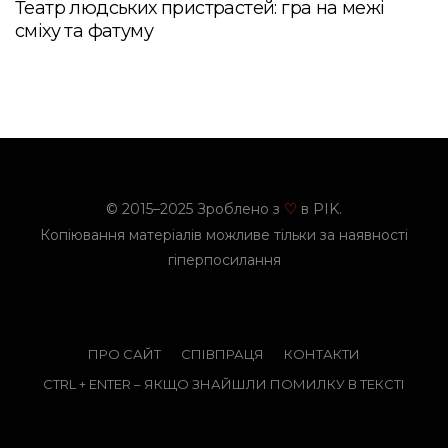
Театр людських пристрастей: гра на межі
сміху та фатуму
© 2015–2025 Зроблено з
в PIK.
♡
Копіювання матеріалів можливе тільки за наявності
гіперпосилання
ПРО САЙТ
СПІВПРАЦЯ
КОНТАКТИ
CTRL + ENTER – ЯКЩО ЗНАЙШЛИ ПОМИЛКУ В ТЕКСТІ