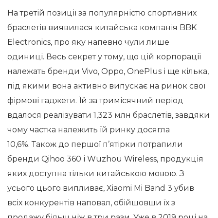
На третій позиції за популярністю спортивних
браслетів виявилася китайська компанія BBK
Electronics, про яку напевно чули лише
одиниці. Весь секрет у тому, що цій корпорації
належать бренди Vivo, Oppo, OnePlus і ще кілька,
під якими вона активно випускає на ринок свої
фірмові гаджети. Їй за тримісячний період
вдалося реалізувати 1,323 млн браслетів, завдяки
чому частка належить їй ринку досягла
10,6%. Також до першої п’ятірки потрапили
бренди Qihoo 360 і Wuzhou Wireless, продукція
яких доступна тільки китайською мовою. З
усього цього випливає, Xiaomi Mi Band 3 убив
всіх конкурентів наповал, обійшовши їх з
продажу більш ніж в три рази. Уже в 2019 році на