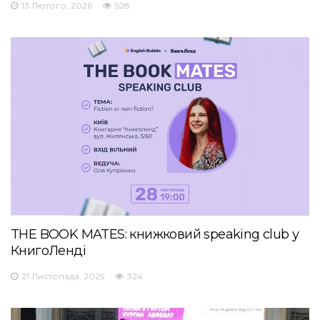
13 Лютого, 2026
528
THE BOOK MATES: книжковий speaking club у
КнигоЛенді
21 Листопада, 2025
324