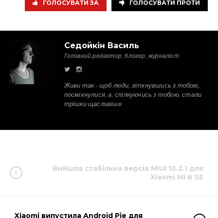
ГОЛОСУВАТИ ЗА
ГОЛОСУВАТИ ПРОТИ
Седойкін Василь
Головний редактор, блогер, журналіст
Живи так - щоб люди, зіткнувшись з тобою,
посміхнулися, а, спілкуючись з тобою, стали
трішки щасливіше
Вийшла стабільна версія MIUI 10.2.1 для
Xiaomi Mi 8 SE
Xiaomi випустила Android Pie для