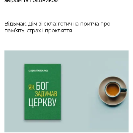
звіром та грішником
Відьмак. Дім зі скла: ґотична притча про
пам’ять, страх і прокляття