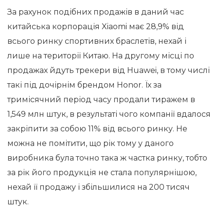
За рахунок подібних продажів в даний час
китайська корпорація Xiaomi має 28,9% від
всього ринку спортивних браслетів, нехай і
лише на території Китаю. На другому місці по
продажах йдуть трекери від Huawei, в тому числі
такі під дочірнім брендом Honor. Їх за
тримісячний період часу продали тиражем в
1,549 млн штук, в результаті чого компанії вдалося
закріпити за собою 11% від всього ринку. Не
можна не помітити, що рік тому у даного
виробника була точно така ж частка ринку, тобто
за рік його продукція не стала популярнішою,
нехай її продажу і збільшилися на 200 тисяч
штук.