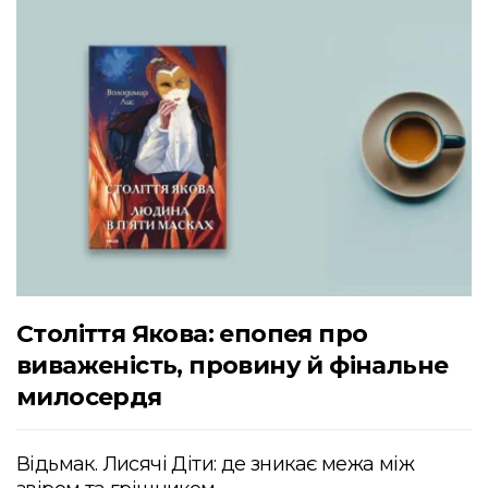
Століття Якова: епопея про
виваженість, провину й фінальне
милосердя
Відьмак. Лисячі Діти: де зникає межа між