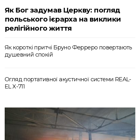
Як Бог задумав Церкву: погляд
польського ієрарха на виклики
релігійного життя
Як короткі притчі Бруно Ферреро повертають
душевний спокій
Огляд портативної акустичної системи REAL-
EL X-711