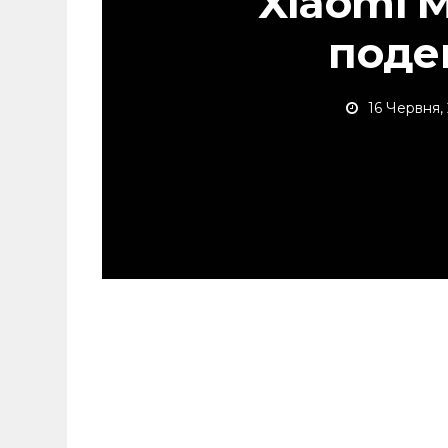
Xiaomi 
поде
16 Червня,