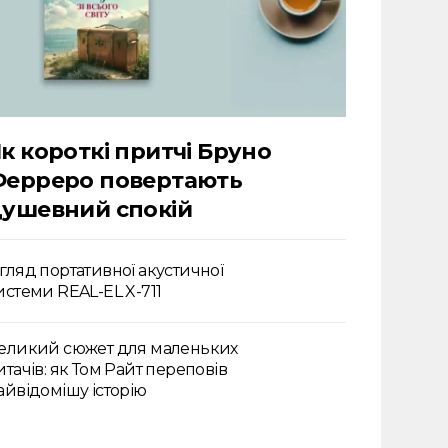
к короткі притчі Бруно
Ферреро повертають
ушевний спокій
гляд портативної акустичної
истеми REAL-EL X-711
еликий сюжет для маленьких
итачів: як Том Райт переповів
айвідомішу історію