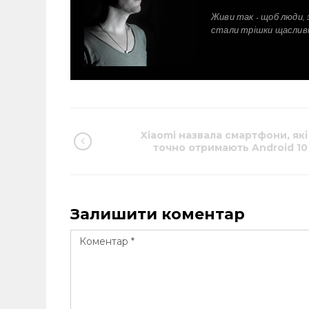
Живи так - щоб люди, 
стали трішки щаслив
Xiaomi назвала смартфони, які
точно отримають Android 10
Залишити коментар