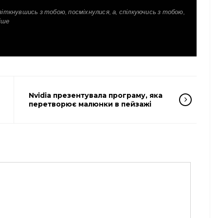
зіткнувшись з тобою, посміхнулися, а, спілкуючись з тобою,
іше
Nvidia презентувала програму, яка
перетворює малюнки в пейзажі