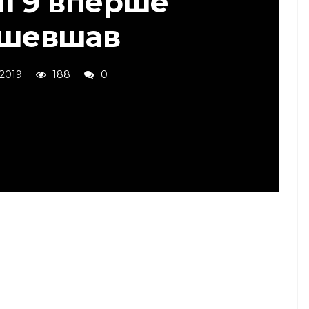
Mi 9 вперше
шевшав
 2019
188
0