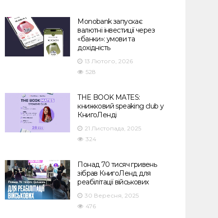
Monobank запускає
валютні інвестиції через
«банки»: умови та
дохідність
13 Лютого, 2026
528
THE BOOK MATES:
книжковий speaking club у
КнигоЛенді
21 Листопада, 2025
324
Понад 70 тисяч гривень
зібрав КнигоЛенд для
реабілітації військових
30 Вересня, 2025
476