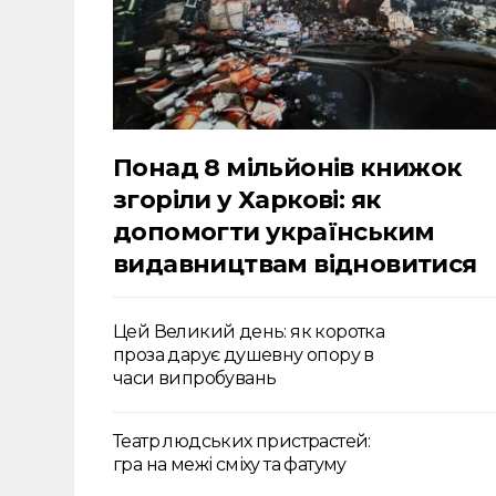
Понад 8 мільйонів книжок
згоріли у Харкові: як
допомогти українським
видавництвам відновитися
Цей Великий день: як коротка
проза дарує душевну опору в
часи випробувань
Театр людських пристрастей:
гра на межі сміху та фатуму