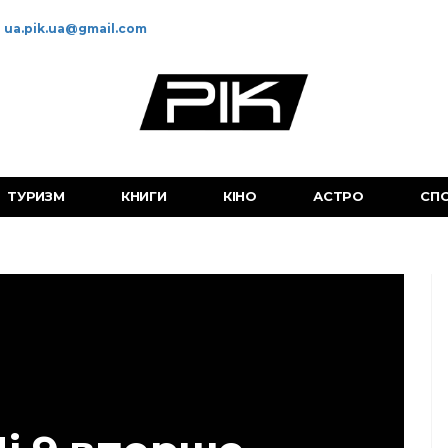
ua.pik.ua@gmail.com
ТУРИЗМ
КНИГИ
КІНО
АСТРО
СП