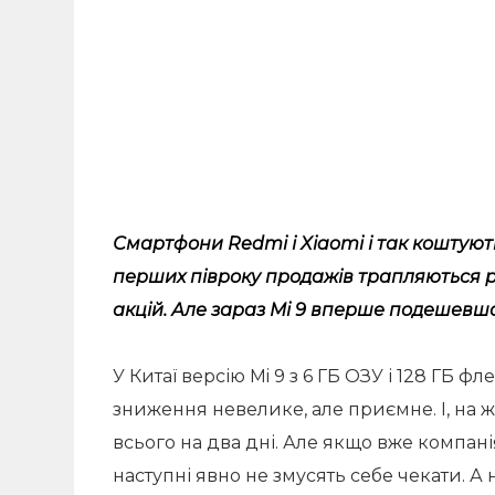
Смартфони Redmi і Xiaomi і так коштуют
перших півроку продажів трапляються рі
акцій. Але зараз Mi 9 вперше подешевша
У Китаї версію Mi 9 з 6 ГБ ОЗУ і 128 ГБ 
зниження невелике, але приємне. І, на ж
всього на два дні. Але якщо вже компані
наступні явно не змусять себе чекати. А н