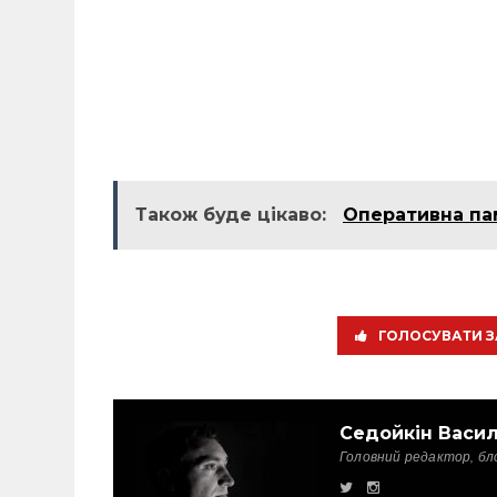
Також буде цікаво:
Оперативна па
ГОЛОСУВАТИ З
Седойкін Васи
Головний редактор, бл