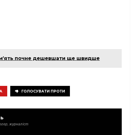
м’ять почне дешевшати ще швидше
А
ГОЛОСУВАТИ ПРОТИ
ль
огер, журналіст