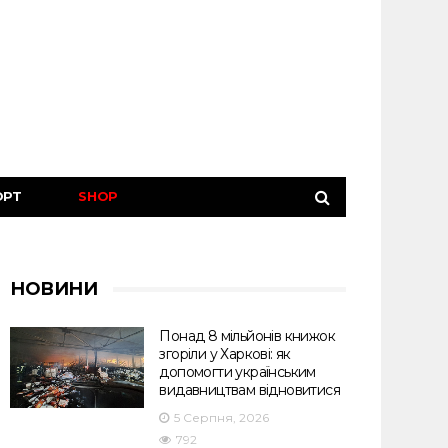
ОРТ
SHOP
НОВИНИ
Понад 8 мільйонів книжок
згоріли у Харкові: як
допомогти українським
видавництвам відновитися
5 Серпня, 2026
792