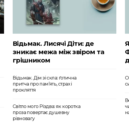
Відьмак. Лисячі Діти: де
Я
зникає межа між звіром та
грішником
д
Відьмак. Дім зі скла: ґотична
О
притча про пам’ять, страх і
с
прокляття
В
Світло мого Різдва: як коротка
ч
проза повертає душевну
н
рівновагу