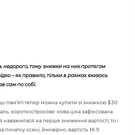
ь недорого, тому знижки на них протягом
дко – як правило, тільки в рамках якихось
в сам по собі.
флеш-пам’яті тепер можна купити зі знижкою $30:
аль, короткострокове: нова ціна зафіксована
я наважилася на перше зниження вартості, то і
а початку осені, ймовірно, вартість Mi 9